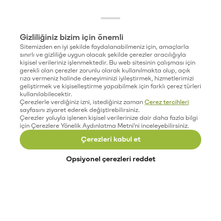
Gizliliğiniz bizim için önemli
Sitemizden en iyi şekilde faydalanabilmeniz için, amaçlarla
sınırlı ve gizliliğe uygun olacak şekilde çerezler aracılığıyla
kişisel verileriniz işlenmektedir. Bu web sitesinin çalışması için
gerekli olan çerezler zorunlu olarak kullanılmakta olup, açık
rıza vermeniz halinde deneyiminizi iyileştirmek, hizmetlerimizi
geliştirmek ve kişiselleştirme yapabilmek için farklı çerez türleri
kullanılabilecektir.
Çerezlerle verdiğiniz izni, istediğiniz zaman
Çerez tercihleri
sayfasını ziyaret ederek değiştirebilirsiniz.
Çerezler yoluyla işlenen kişisel verilerinize dair daha fazla bilgi
için Çerezlere Yönelik Aydınlatma Metni'ni inceleyebilirsiniz.
Çerezleri kabul et
Opsiyonel çerezleri reddet