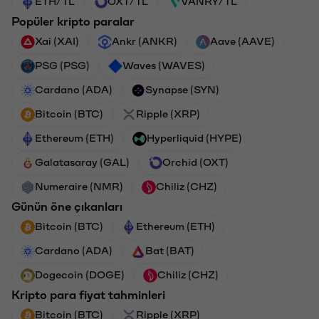
ETH/TL
OXT/TL
VANRY/TL
Popüler kripto paralar
Xai (XAI)
Ankr (ANKR)
Aave (AAVE)
PSG (PSG)
Waves (WAVES)
Cardano (ADA)
Synapse (SYN)
Bitcoin (BTC)
Ripple (XRP)
Ethereum (ETH)
Hyperliquid (HYPE)
Galatasaray (GAL)
Orchid (OXT)
Numeraire (NMR)
Chiliz (CHZ)
Günün öne çıkanları
Bitcoin (BTC)
Ethereum (ETH)
Cardano (ADA)
Bat (BAT)
Dogecoin (DOGE)
Chiliz (CHZ)
Kripto para fiyat tahminleri
Bitcoin (BTC)
Ripple (XRP)