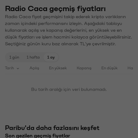
Radio Caca geçmiş fiyatları
Radio Caca fiyat geçmişini takip ederek kripto varlıkların
zaman içindeki performansını izleyin. Aşağıdaki tabloyu
kullanarak açılış ve kapanış değerlerini, en yüksek ve en
düşük fiyatları ve işlem hacmini kolayca görüntüleyebilirsiniz.
Seçtiğiniz günün kuru baz alınarak TL'ye çevrilmiştir.
1 gün
1 hafta
1 ay
Tarih
Açılış
En yüksek
Kapanış
En düşük
Haci
Bu tarih aralığı için veri bulunamadı.
Paribu'da daha fazlasını keşfet
Son gezilen geçmiş fiyatlar