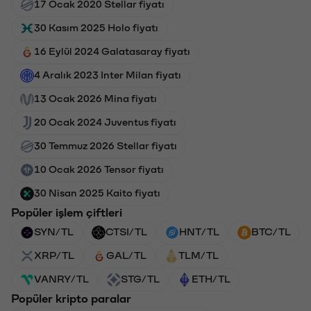
17 Ocak 2020 Stellar fiyatı
30 Kasım 2025 Holo fiyatı
16 Eylül 2024 Galatasaray fiyatı
4 Aralık 2023 Inter Milan fiyatı
13 Ocak 2026 Mina fiyatı
20 Ocak 2024 Juventus fiyatı
30 Temmuz 2026 Stellar fiyatı
10 Ocak 2026 Tensor fiyatı
30 Nisan 2025 Kaito fiyatı
Popüler işlem çiftleri
SYN/TL
CTSI/TL
HNT/TL
BTC/TL
XRP/TL
GAL/TL
TLM/TL
VANRY/TL
STG/TL
ETH/TL
Popüler kripto paralar