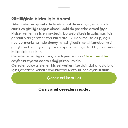
Gizliliğiniz bizim için önemli
Sitemizden en iyi şekilde faydalanabilmeniz için, amaçlarla
sınırlı ve gizliliğe uygun olacak şekilde çerezler aracılığıyla
kişisel verileriniz işlenmektedir. Bu web sitesinin çalışması için
gerekli olan çerezler zorunlu olarak kullanılmakta olup, açık
rıza vermeniz halinde deneyiminizi iyileştirmek, hizmetlerimizi
geliştirmek ve kişiselleştirme yapabilmek için farklı çerez türleri
kullanılabilecektir.
Çerezlerle verdiğiniz izni, istediğiniz zaman
Çerez tercihleri
sayfasını ziyaret ederek değiştirebilirsiniz.
Çerezler yoluyla işlenen kişisel verilerinize dair daha fazla bilgi
için Çerezlere Yönelik Aydınlatma Metni'ni inceleyebilirsiniz.
Çerezleri kabul et
Opsiyonel çerezleri reddet