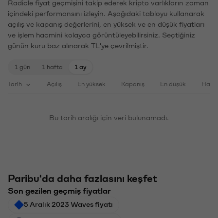
Radicle fiyat geçmişini takip ederek kripto varlıkların zaman
içindeki performansını izleyin. Aşağıdaki tabloyu kullanarak
açılış ve kapanış değerlerini, en yüksek ve en düşük fiyatları
ve işlem hacmini kolayca görüntüleyebilirsiniz. Seçtiğiniz
günün kuru baz alınarak TL'ye çevrilmiştir.
1 gün
1 hafta
1 ay
Tarih
Açılış
En yüksek
Kapanış
En düşük
Haci
Bu tarih aralığı için veri bulunamadı.
Paribu'da daha fazlasını keşfet
Son gezilen geçmiş fiyatlar
5 Aralık 2023 Waves fiyatı