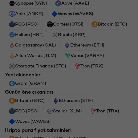
Synapse (SYN)
Aave (AAVE)
Ankr (ANKR)
Waves (WAVES)
PSG (PSG)
Cartesi (CTSI)
Bitcoin (BTC)
Helium (HNT)
Ripple (XRP)
Galatasaray (GAL)
Ethereum (ETH)
Alien Worlds (TLM)
Vanar (VANRY)
Stargate Finance (STG)
Tron (TRX)
Yeni eklenenler
Gram (GRAM)
Günün öne çıkanları
Bitcoin (BTC)
Ethereum (ETH)
PSG (PSG)
Stellar (XLM)
Tron (TRX)
Waves (WAVES)
Kripto para fiyat tahminleri