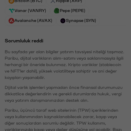
Bitcoin (BTC)
Ripple (XRP)
Vanar (VANRY)
Pepe (PEPE)
Avalanche (AVAX)
Synapse (SYN)
Sorumluluk reddi
Bu sayfada yer alan bilgiler yatırım tavsiyesi niteliği taşımaz.
Paribu, dijital varlıkların alım-satımı veya saklanmasıyla ilgili
herhangi bir öneride bulunmaz. Kripto varlıklar (stablecoin
ve NFT'ler dahil), yüksek volatiliteye sahiptir ve ani değer
kayıpları yaşanabilir.
Dijital varlık işlemleri yapmadan önce finansal durumunuzu
dikkatlice değerlendirin ve gerekli durumlarda hukuk, vergi
veya yatırım danışmanınızdan destek alın.
Paribu, üçüncü taraf web sitelerinin (TPW) içeriklerinden
veya kullanımından kaynaklanabilecek zarar, kayıp veya
diğer sonuçlardan sorumlu değildir. TPW kullanımı,
varlıklarınızda kayıp veya değer düşüşüne yol açabilir. Bazı