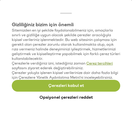
Gizliliğiniz bizim için önemli
Sitemizden en iyi şekilde faydalanabilmeniz için, amaçlarla
sınırlı ve gizliliğe uygun olacak şekilde çerezler aracılığıyla
kişisel verileriniz işlenmektedir. Bu web sitesinin çalışması için
gerekli olan çerezler zorunlu olarak kullanılmakta olup, açık
rıza vermeniz halinde deneyiminizi iyileştirmek, hizmetlerimizi
geliştirmek ve kişiselleştirme yapabilmek için farklı çerez türleri
kullanılabilecektir.
Çerezlerle verdiğiniz izni, istediğiniz zaman
Çerez tercihleri
sayfasını ziyaret ederek değiştirebilirsiniz.
Çerezler yoluyla işlenen kişisel verilerinize dair daha fazla bilgi
için Çerezlere Yönelik Aydınlatma Metni'ni inceleyebilirsiniz.
Çerezleri kabul et
Opsiyonel çerezleri reddet