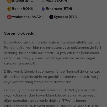
Bitcoin (BTC)
Ripple (XRP)
Bonk (BONK)
Ethereum (ETH)
Avalanche (AVAX)
Synapse (SYN)
Sorumluluk reddi
Bu sayfada yer alan bilgiler yatırım tavsiyesi niteliği taşımaz.
Paribu, dijital varlıkların alım-satımı veya saklanmasıyla ilgili
herhangi bir öneride bulunmaz. Kripto varlıklar (stablecoin
ve NFT'ler dahil), yüksek volatiliteye sahiptir ve ani değer
kayıpları yaşanabilir.
Dijital varlık işlemleri yapmadan önce finansal durumunuzu
dikkatlice değerlendirin ve gerekli durumlarda hukuk, vergi
veya yatırım danışmanınızdan destek alın.
Paribu, üçüncü taraf web sitelerinin (TPW) içeriklerinden
veya kullanımından kaynaklanabilecek zarar, kayıp veya
diğer sonuçlardan sorumlu değildir. TPW kullanımı,
varlıklarınızda kayıp veya değer düşüşüne yol açabilir. Bazı