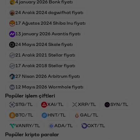
4 january 2026 Bonk fiyatı
24 Aralık 2024 dogwifhat fiyatı
17 Ağustos 2024 Shiba Inu fiyatı
13 january 2026 Avantis fiyatı
24 Mayıs 2024 Skale fiyatı
21 Aralık 2021 Stellar fiyatı
17 Aralık 2018 Stellar fiyatı
27 Nisan 2026 Arbitrum fiyatı
12 Mayıs 2026 Wormhole fiyatı
Popüler işlem çiftleri
STG/TL
XAI/TL
XRP/TL
SYN/TL
BTC/TL
HNT/TL
GAL/TL
VANRY/TL
ADA/TL
OXT/TL
Popüler kripto paralar