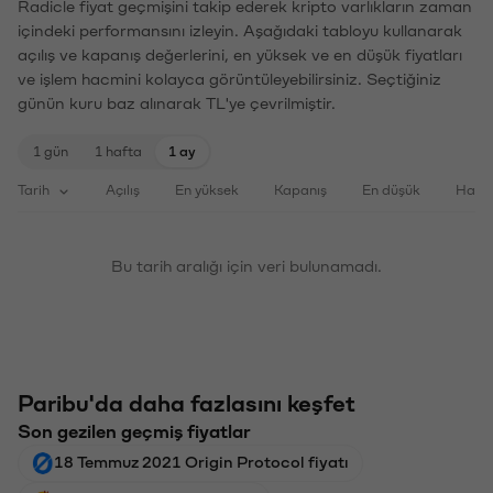
Radicle fiyat geçmişini takip ederek kripto varlıkların zaman
içindeki performansını izleyin. Aşağıdaki tabloyu kullanarak
açılış ve kapanış değerlerini, en yüksek ve en düşük fiyatları
ve işlem hacmini kolayca görüntüleyebilirsiniz. Seçtiğiniz
günün kuru baz alınarak TL'ye çevrilmiştir.
1 gün
1 hafta
1 ay
Tarih
Açılış
En yüksek
Kapanış
En düşük
Haci
Bu tarih aralığı için veri bulunamadı.
Paribu'da daha fazlasını keşfet
Son gezilen geçmiş fiyatlar
18 Temmuz 2021 Origin Protocol fiyatı