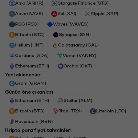
Ankr (ANKR)
Stargate Finance (STG)
Aave (AAVE)
Xai (XAI)
Ripple (XRP)
PSG (PSG)
Waves (WAVES)
Bitcoin (BTC)
Synapse (SYN)
Helium (HNT)
Galatasaray (GAL)
Cardano (ADA)
Vanar (VANRY)
Ethereum (ETH)
Orchid (OXT)
Yeni eklenenler
Gram (GRAM)
Günün öne çıkanları
Ethereum (ETH)
Stellar (XLM)
Bitcoin (BTC)
Tron (TRX)
Litecoin (LTC)
Ravencoin (RVN)
Kripto para fiyat tahminleri