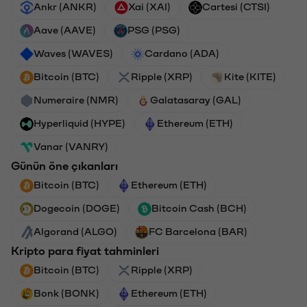
Ankr (ANKR)
Xai (XAI)
Cartesi (CTSI)
Aave (AAVE)
PSG (PSG)
Waves (WAVES)
Cardano (ADA)
Bitcoin (BTC)
Ripple (XRP)
Kite (KITE)
Numeraire (NMR)
Galatasaray (GAL)
Hyperliquid (HYPE)
Ethereum (ETH)
Vanar (VANRY)
Günün öne çıkanları
Bitcoin (BTC)
Ethereum (ETH)
Dogecoin (DOGE)
Bitcoin Cash (BCH)
Algorand (ALGO)
FC Barcelona (BAR)
Kripto para fiyat tahminleri
Bitcoin (BTC)
Ripple (XRP)
Bonk (BONK)
Ethereum (ETH)