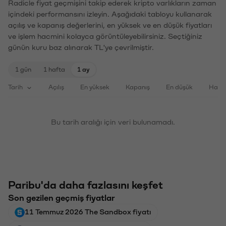
Radicle fiyat geçmişini takip ederek kripto varlıkların zaman
içindeki performansını izleyin. Aşağıdaki tabloyu kullanarak
açılış ve kapanış değerlerini, en yüksek ve en düşük fiyatları
ve işlem hacmini kolayca görüntüleyebilirsiniz. Seçtiğiniz
günün kuru baz alınarak TL'ye çevrilmiştir.
1 gün
1 hafta
1 ay
Tarih
Açılış
En yüksek
Kapanış
En düşük
Haci
Bu tarih aralığı için veri bulunamadı.
Paribu'da daha fazlasını keşfet
Son gezilen geçmiş fiyatlar
11 Temmuz 2026 The Sandbox fiyatı