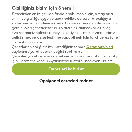
Gizliliğiniz bizim için önemli
Sitemizden en iyi şekilde faydalanabilmeniz için, amaçlarla
sınırlı ve gizliliğe uygun olacak şekilde çerezler aracılığıyla
kişisel verileriniz işlenmektedir. Bu web sitesinin çalışması için
gerekli olan çerezler zorunlu olarak kullanılmakta olup, açık
rıza vermeniz halinde deneyiminizi iyileştirmek, hizmetlerimizi
geliştirmek ve kişiselleştirme yapabilmek için farklı çerez türleri
kullanılabilecektir.
Çerezlerle verdiğiniz izni, istediğiniz zaman
Çerez tercihleri
sayfasını ziyaret ederek değiştirebilirsiniz.
Çerezler yoluyla işlenen kişisel verilerinize dair daha fazla bilgi
için Çerezlere Yönelik Aydınlatma Metni'ni inceleyebilirsiniz.
Çerezleri kabul et
Opsiyonel çerezleri reddet
Paribu’yu keşfet
Eğitimler