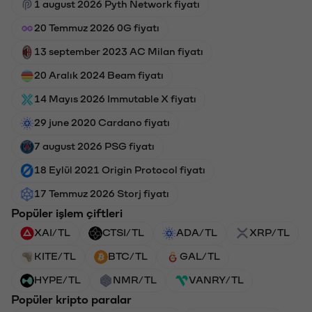
1 august 2026 Pyth Network fiyatı
20 Temmuz 2026 0G fiyatı
13 september 2023 AC Milan fiyatı
20 Aralık 2024 Beam fiyatı
14 Mayıs 2026 Immutable X fiyatı
29 june 2020 Cardano fiyatı
7 august 2026 PSG fiyatı
18 Eylül 2021 Origin Protocol fiyatı
17 Temmuz 2026 Storj fiyatı
Popüler işlem çiftleri
XAI/TL
CTSI/TL
ADA/TL
XRP/TL
KITE/TL
BTC/TL
GAL/TL
HYPE/TL
NMR/TL
VANRY/TL
Popüler kripto paralar