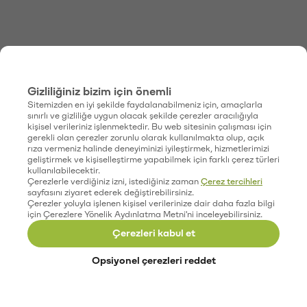
Gizliliğiniz bizim için önemli
Sitemizden en iyi şekilde faydalanabilmeniz için, amaçlarla
sınırlı ve gizliliğe uygun olacak şekilde çerezler aracılığıyla
kişisel verileriniz işlenmektedir. Bu web sitesinin çalışması için
gerekli olan çerezler zorunlu olarak kullanılmakta olup, açık
rıza vermeniz halinde deneyiminizi iyileştirmek, hizmetlerimizi
geliştirmek ve kişiselleştirme yapabilmek için farklı çerez türleri
kullanılabilecektir.
Çerezlerle verdiğiniz izni, istediğiniz zaman
Çerez tercihleri
sayfasını ziyaret ederek değiştirebilirsiniz.
Çerezler yoluyla işlenen kişisel verilerinize dair daha fazla bilgi
için Çerezlere Yönelik Aydınlatma Metni'ni inceleyebilirsiniz.
Çerezleri kabul et
Opsiyonel çerezleri reddet