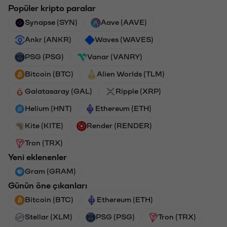
Popüler kripto paralar
Synapse (SYN)
Aave (AAVE)
Ankr (ANKR)
Waves (WAVES)
PSG (PSG)
Vanar (VANRY)
Bitcoin (BTC)
Alien Worlds (TLM)
Galatasaray (GAL)
Ripple (XRP)
Helium (HNT)
Ethereum (ETH)
Kite (KITE)
Render (RENDER)
Tron (TRX)
Yeni eklenenler
Gram (GRAM)
Günün öne çıkanları
Bitcoin (BTC)
Ethereum (ETH)
Stellar (XLM)
PSG (PSG)
Tron (TRX)