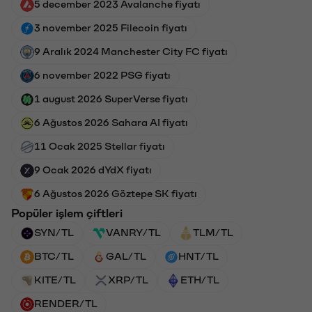
5 december 2023 Avalanche fiyatı
3 november 2025 Filecoin fiyatı
9 Aralık 2024 Manchester City FC fiyatı
6 november 2022 PSG fiyatı
1 august 2026 SuperVerse fiyatı
6 Ağustos 2026 Sahara AI fiyatı
11 Ocak 2025 Stellar fiyatı
9 Ocak 2026 dYdX fiyatı
6 Ağustos 2026 Göztepe SK fiyatı
Popüler işlem çiftleri
SYN/TL
VANRY/TL
TLM/TL
BTC/TL
GAL/TL
HNT/TL
KITE/TL
XRP/TL
ETH/TL
RENDER/TL