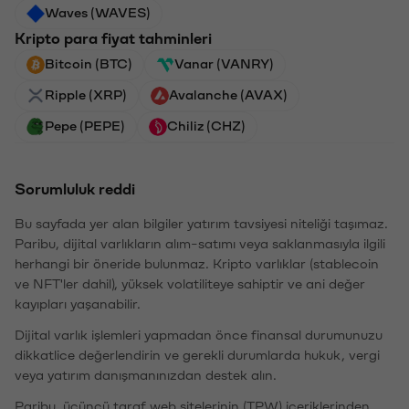
Waves (WAVES)
Kripto para fiyat tahminleri
Bitcoin (BTC)
Vanar (VANRY)
Ripple (XRP)
Avalanche (AVAX)
Pepe (PEPE)
Chiliz (CHZ)
Sorumluluk reddi
Bu sayfada yer alan bilgiler yatırım tavsiyesi niteliği taşımaz.
Paribu, dijital varlıkların alım-satımı veya saklanmasıyla ilgili
herhangi bir öneride bulunmaz. Kripto varlıklar (stablecoin
ve NFT'ler dahil), yüksek volatiliteye sahiptir ve ani değer
kayıpları yaşanabilir.
Dijital varlık işlemleri yapmadan önce finansal durumunuzu
dikkatlice değerlendirin ve gerekli durumlarda hukuk, vergi
veya yatırım danışmanınızdan destek alın.
Paribu, üçüncü taraf web sitelerinin (TPW) içeriklerinden