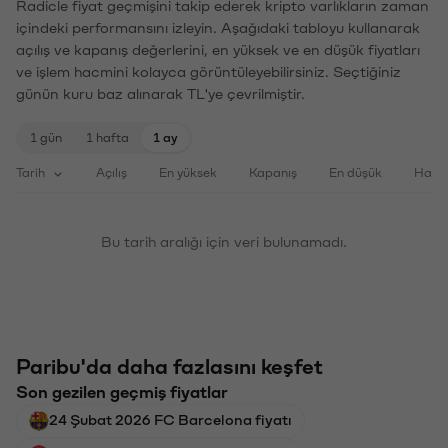
Radicle fiyat geçmişini takip ederek kripto varlıkların zaman
içindeki performansını izleyin. Aşağıdaki tabloyu kullanarak
açılış ve kapanış değerlerini, en yüksek ve en düşük fiyatları
ve işlem hacmini kolayca görüntüleyebilirsiniz. Seçtiğiniz
günün kuru baz alınarak TL'ye çevrilmiştir.
1 gün
1 hafta
1 ay
Tarih
Açılış
En yüksek
Kapanış
En düşük
Haci
Bu tarih aralığı için veri bulunamadı.
Paribu'da daha fazlasını keşfet
Son gezilen geçmiş fiyatlar
24 Şubat 2026 FC Barcelona fiyatı