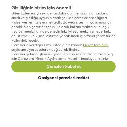
Gizliliğiniz bizim için önemli
Sitemizden en iyi şekilde faydalanabilmeniz için, amaçlarla
sınırlı ve gizliliğe uygun olacak şekilde çerezler aracılığıyla
kişisel verileriniz işlenmektedir. Bu web sitesinin çalışması için
gerekli olan çerezler zorunlu olarak kullanılmakta olup, açık
rıza vermeniz halinde deneyiminizi iyileştirmek, hizmetlerimizi
geliştirmek ve kişiselleştirme yapabilmek için farklı çerez türleri
kullanılabilecektir.
Çerezlerle verdiğiniz izni, istediğiniz zaman
Çerez tercihleri
sayfasını ziyaret ederek değiştirebilirsiniz.
Çerezler yoluyla işlenen kişisel verilerinize dair daha fazla bilgi
için Çerezlere Yönelik Aydınlatma Metni'ni inceleyebilirsiniz.
Çerezleri kabul et
Opsiyonel çerezleri reddet
Paribu’yu keşfet
Eğitimler