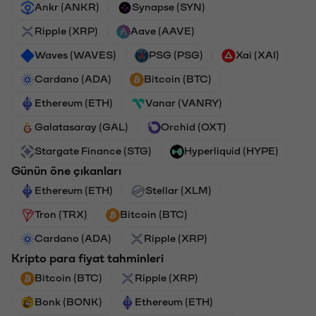
Ankr (ANKR)
Synapse (SYN)
Ripple (XRP)
Aave (AAVE)
Waves (WAVES)
PSG (PSG)
Xai (XAI)
Cardano (ADA)
Bitcoin (BTC)
Ethereum (ETH)
Vanar (VANRY)
Galatasaray (GAL)
Orchid (OXT)
Stargate Finance (STG)
Hyperliquid (HYPE)
Günün öne çıkanları
Ethereum (ETH)
Stellar (XLM)
Tron (TRX)
Bitcoin (BTC)
Cardano (ADA)
Ripple (XRP)
Kripto para fiyat tahminleri
Bitcoin (BTC)
Ripple (XRP)
Bonk (BONK)
Ethereum (ETH)