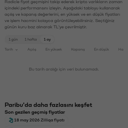
Radicle fiyat geçmişini takip ederek kripto varlıkların zaman
içindeki performansını izleyin. Aşağıdaki tabloyu kullanarak
açılış ve kapanış değerlerini, en yüksek ve en düşük fiyatları
ve işlem hacmini kolayca görüntüleyebilirsiniz. Seçtiğiniz
günün kuru baz alınarak TL'ye çevrilmiştir.
1 gün
1 hafta
1 ay
Tarih
Açılış
En yüksek
Kapanış
En düşük
Haci
Bu tarih aralığı için veri bulunamadı.
Paribu'da daha fazlasını keşfet
Son gezilen geçmiş fiyatlar
18 may 2026 Zilliqa fiyatı