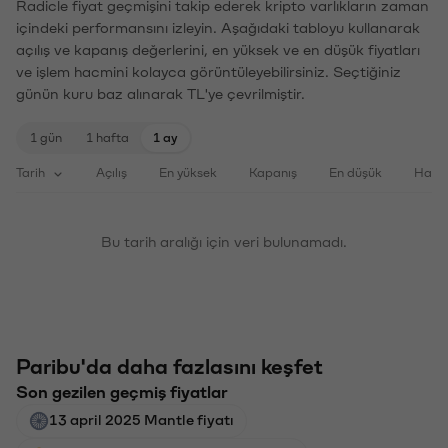
Radicle fiyat geçmişini takip ederek kripto varlıkların zaman
içindeki performansını izleyin. Aşağıdaki tabloyu kullanarak
açılış ve kapanış değerlerini, en yüksek ve en düşük fiyatları
ve işlem hacmini kolayca görüntüleyebilirsiniz. Seçtiğiniz
günün kuru baz alınarak TL'ye çevrilmiştir.
1 gün
1 hafta
1 ay
Tarih
Açılış
En yüksek
Kapanış
En düşük
Haci
Bu tarih aralığı için veri bulunamadı.
Paribu'da daha fazlasını keşfet
Son gezilen geçmiş fiyatlar
13 april 2025 Mantle fiyatı