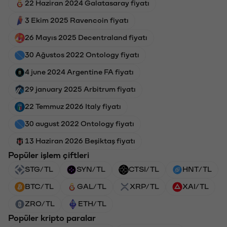
22 Haziran 2024 Galatasaray fiyatı
3 Ekim 2025 Ravencoin fiyatı
26 Mayıs 2025 Decentraland fiyatı
30 Ağustos 2022 Ontology fiyatı
4 june 2024 Argentine FA fiyatı
29 january 2025 Arbitrum fiyatı
22 Temmuz 2026 Italy fiyatı
30 august 2022 Ontology fiyatı
13 Haziran 2026 Beşiktaş fiyatı
Popüler işlem çiftleri
STG/TL
SYN/TL
CTSI/TL
HNT/TL
BTC/TL
GAL/TL
XRP/TL
XAI/TL
ZRO/TL
ETH/TL
Popüler kripto paralar