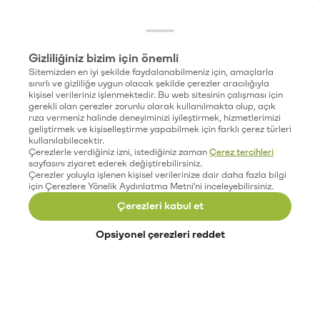
Gizliliğiniz bizim için önemli
Sitemizden en iyi şekilde faydalanabilmeniz için, amaçlarla
sınırlı ve gizliliğe uygun olacak şekilde çerezler aracılığıyla
kişisel verileriniz işlenmektedir. Bu web sitesinin çalışması için
gerekli olan çerezler zorunlu olarak kullanılmakta olup, açık
rıza vermeniz halinde deneyiminizi iyileştirmek, hizmetlerimizi
geliştirmek ve kişiselleştirme yapabilmek için farklı çerez türleri
kullanılabilecektir.
Çerezlerle verdiğiniz izni, istediğiniz zaman
Çerez tercihleri
sayfasını ziyaret ederek değiştirebilirsiniz.
Çerezler yoluyla işlenen kişisel verilerinize dair daha fazla bilgi
için Çerezlere Yönelik Aydınlatma Metni'ni inceleyebilirsiniz.
Çerezleri kabul et
Opsiyonel çerezleri reddet