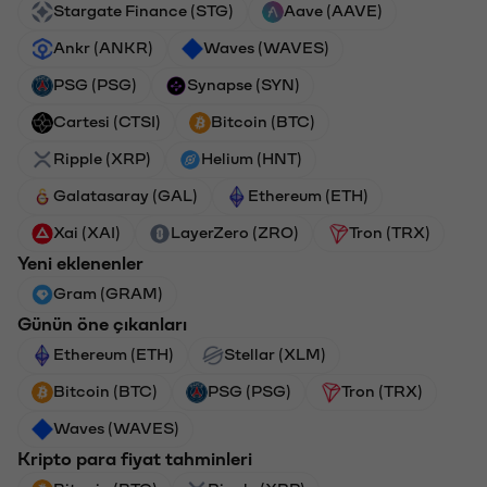
Stargate Finance (STG)
Aave (AAVE)
Ankr (ANKR)
Waves (WAVES)
PSG (PSG)
Synapse (SYN)
Cartesi (CTSI)
Bitcoin (BTC)
Ripple (XRP)
Helium (HNT)
Galatasaray (GAL)
Ethereum (ETH)
Xai (XAI)
LayerZero (ZRO)
Tron (TRX)
Yeni eklenenler
Gram (GRAM)
Günün öne çıkanları
Ethereum (ETH)
Stellar (XLM)
Bitcoin (BTC)
PSG (PSG)
Tron (TRX)
Waves (WAVES)
Kripto para fiyat tahminleri