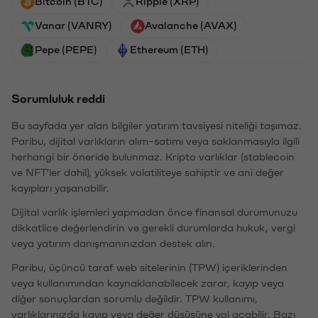
Bitcoin (BTC)
Ripple (XRP)
Vanar (VANRY)
Avalanche (AVAX)
Pepe (PEPE)
Ethereum (ETH)
Sorumluluk reddi
Bu sayfada yer alan bilgiler yatırım tavsiyesi niteliği taşımaz.
Paribu, dijital varlıkların alım-satımı veya saklanmasıyla ilgili
herhangi bir öneride bulunmaz. Kripto varlıklar (stablecoin
ve NFT'ler dahil), yüksek volatiliteye sahiptir ve ani değer
kayıpları yaşanabilir.
Dijital varlık işlemleri yapmadan önce finansal durumunuzu
dikkatlice değerlendirin ve gerekli durumlarda hukuk, vergi
veya yatırım danışmanınızdan destek alın.
Paribu, üçüncü taraf web sitelerinin (TPW) içeriklerinden
veya kullanımından kaynaklanabilecek zarar, kayıp veya
diğer sonuçlardan sorumlu değildir. TPW kullanımı,
varlıklarınızda kayıp veya değer düşüşüne yol açabilir. Bazı