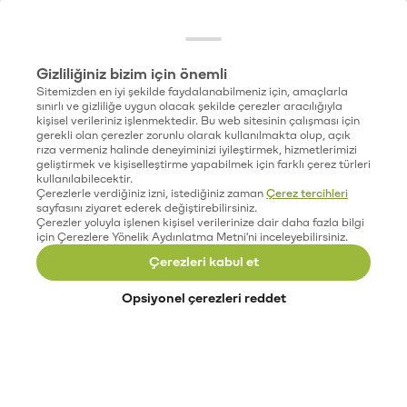
Gizliliğiniz bizim için önemli
Sitemizden en iyi şekilde faydalanabilmeniz için, amaçlarla
sınırlı ve gizliliğe uygun olacak şekilde çerezler aracılığıyla
kişisel verileriniz işlenmektedir. Bu web sitesinin çalışması için
gerekli olan çerezler zorunlu olarak kullanılmakta olup, açık
rıza vermeniz halinde deneyiminizi iyileştirmek, hizmetlerimizi
geliştirmek ve kişiselleştirme yapabilmek için farklı çerez türleri
kullanılabilecektir.
Çerezlerle verdiğiniz izni, istediğiniz zaman
Çerez tercihleri
sayfasını ziyaret ederek değiştirebilirsiniz.
Çerezler yoluyla işlenen kişisel verilerinize dair daha fazla bilgi
için Çerezlere Yönelik Aydınlatma Metni'ni inceleyebilirsiniz.
Çerezleri kabul et
Opsiyonel çerezleri reddet