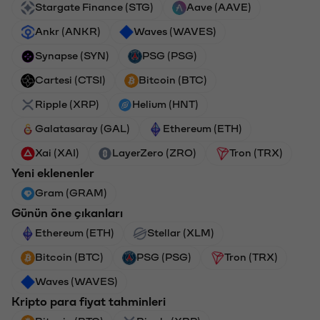
Stargate Finance (STG)
Aave (AAVE)
Ankr (ANKR)
Waves (WAVES)
Synapse (SYN)
PSG (PSG)
Cartesi (CTSI)
Bitcoin (BTC)
Ripple (XRP)
Helium (HNT)
Galatasaray (GAL)
Ethereum (ETH)
Xai (XAI)
LayerZero (ZRO)
Tron (TRX)
Yeni eklenenler
Gram (GRAM)
Günün öne çıkanları
Ethereum (ETH)
Stellar (XLM)
Bitcoin (BTC)
PSG (PSG)
Tron (TRX)
Waves (WAVES)
Kripto para fiyat tahminleri