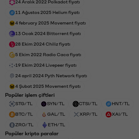
24 Aralık 2022 Polkadot fiyatı
11 Ağustos 2025 Helium fiyatı
4 february 2025 Movement fiyatı
13 Ocak 2024 Bittorrent fiyatı
28 Ekim 2024 Chiliz fiyatı
5 Ekim 2022 Radio Caca fiyatı
19 Ekim 2024 Livepeer fiyatı
24 april 2024 Pyth Network fiyatı
4 Şubat 2025 Movement fiyatı
Popüler işlem çiftleri
STG/TL
SYN/TL
CTSI/TL
HNT/TL
BTC/TL
GAL/TL
XRP/TL
XAI/TL
ZRO/TL
ETH/TL
Popüler kripto paralar