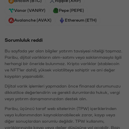
Bitcoin (BTC)
Ripple (XRP)
Vanar (VANRY)
Pepe (PEPE)
Avalanche (AVAX)
Ethereum (ETH)
Sorumluluk reddi
Bu sayfada yer alan bilgiler yatırım tavsiyesi niteliği taşımaz.
Paribu, dijital varlıkların alım-satımı veya saklanmasıyla ilgili
herhangi bir öneride bulunmaz. Kripto varlıklar (stablecoin
ve NFT'ler dahil), yüksek volatiliteye sahiptir ve ani değer
kayıpları yaşanabilir.
Dijital varlık işlemleri yapmadan önce finansal durumunuzu
dikkatlice değerlendirin ve gerekli durumlarda hukuk, vergi
veya yatırım danışmanınızdan destek alın.
Paribu, üçüncü taraf web sitelerinin (TPW) içeriklerinden
veya kullanımından kaynaklanabilecek zarar, kayıp veya
diğer sonuçlardan sorumlu değildir. TPW kullanımı,
varlıklarınızda kayıp veya değer düşüşüne yol açabilir. Bazı