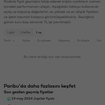
Radicle fiyat geçmişini takip ederek kripto varlıkların zaman
içindeki performansını izleyin. Aşağıdaki tabloyu kullanarak
açılış ve kapanış değerlerini, en yüksek ve en düşük fiyatları
ve işlem hacmini kolayca görüntüleyebilirsiniz. Seçtiğiniz
günün kuru baz alınarak TL'ye çevrilmiştir.
1 gün
1 hafta
1 ay
Tarih
Açılış
En yüksek
Kapanış
En düşük
Haci
Bu tarih aralığı için veri bulunamadı.
Paribu'da daha fazlasını keşfet
Son gezilen geçmiş fiyatlar
19 may 2024 Jupiter fiyatı