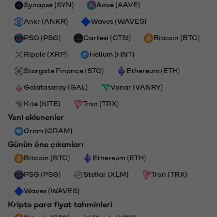
Synapse (SYN)
Aave (AAVE)
Ankr (ANKR)
Waves (WAVES)
PSG (PSG)
Cartesi (CTSI)
Bitcoin (BTC)
Ripple (XRP)
Helium (HNT)
Stargate Finance (STG)
Ethereum (ETH)
Galatasaray (GAL)
Vanar (VANRY)
Kite (KITE)
Tron (TRX)
Yeni eklenenler
Gram (GRAM)
Günün öne çıkanları
Bitcoin (BTC)
Ethereum (ETH)
PSG (PSG)
Stellar (XLM)
Tron (TRX)
Waves (WAVES)
Kripto para fiyat tahminleri