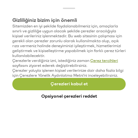
Gizliliğiniz bizim için önemli
Sitemizden en iyi şekilde faydalanabilmeniz için, amaçlarla
sınırlı ve gizliliğe uygun olacak şekilde çerezler aracılığıyla
kişisel verileriniz işlenmektedir. Bu web sitesinin çalışması için
gerekli olan çerezler zorunlu olarak kullanılmakta olup, açık
rıza vermeniz halinde deneyiminizi iyileştirmek, hizmetlerimizi
geliştirmek ve kişiselleştirme yapabilmek için farklı çerez türleri
kullanılabilecektir.
Çerezlerle verdiğiniz izni, istediğiniz zaman
Çerez tercihleri
sayfasını ziyaret ederek değiştirebilirsiniz.
Çerezler yoluyla işlenen kişisel verilerinize dair daha fazla bilgi
için Çerezlere Yönelik Aydınlatma Metni'ni inceleyebilirsiniz.
Çerezleri kabul et
Opsiyonel çerezleri reddet