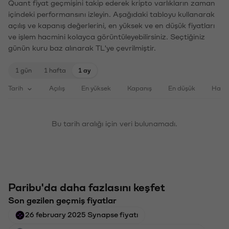
Quant fiyat geçmişini takip ederek kripto varlıkların zaman
içindeki performansını izleyin. Aşağıdaki tabloyu kullanarak
açılış ve kapanış değerlerini, en yüksek ve en düşük fiyatları
ve işlem hacmini kolayca görüntüleyebilirsiniz. Seçtiğiniz
günün kuru baz alınarak TL'ye çevrilmiştir.
1 gün
1 hafta
1 ay
Tarih
Açılış
En yüksek
Kapanış
En düşük
Haci
Bu tarih aralığı için veri bulunamadı.
Paribu'da daha fazlasını keşfet
Son gezilen geçmiş fiyatlar
26 february 2025 Synapse fiyatı