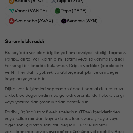
Bitcoin (BTC)
Ripple (XRP)
Vanar (VANRY)
Pepe (PEPE)
Avalanche (AVAX)
Synapse (SYN)
Sorumluluk reddi
Bu sayfada yer alan bilgiler yatırım tavsiyesi niteliği taşımaz.
Paribu, dijital varlıkların alım-satımı veya saklanmasıyla ilgili
herhangi bir öneride bulunmaz. Kripto varlıklar (stablecoin
ve NFT'ler dahil), yüksek volatiliteye sahiptir ve ani değer
kayıpları yaşanabilir.
Dijital varlık işlemleri yapmadan önce finansal durumunuzu
dikkatlice değerlendirin ve gerekli durumlarda hukuk, vergi
veya yatırım danışmanınızdan destek alın.
Paribu, üçüncü taraf web sitelerinin (TPW) içeriklerinden
veya kullanımından kaynaklanabilecek zarar, kayıp veya
diğer sonuçlardan sorumlu değildir. TPW kullanımı,
varlıklarınızda kayıp veya değer düşüşüne yol açabilir. Bazı