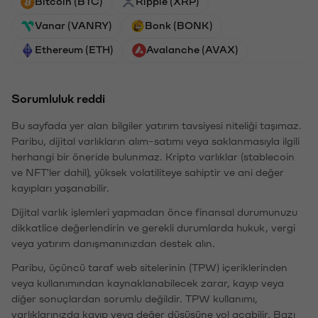
Bitcoin (BTC)
Ripple (XRP)
Vanar (VANRY)
Bonk (BONK)
Ethereum (ETH)
Avalanche (AVAX)
Sorumluluk reddi
Bu sayfada yer alan bilgiler yatırım tavsiyesi niteliği taşımaz.
Paribu, dijital varlıkların alım-satımı veya saklanmasıyla ilgili
herhangi bir öneride bulunmaz. Kripto varlıklar (stablecoin
ve NFT'ler dahil), yüksek volatiliteye sahiptir ve ani değer
kayıpları yaşanabilir.
Dijital varlık işlemleri yapmadan önce finansal durumunuzu
dikkatlice değerlendirin ve gerekli durumlarda hukuk, vergi
veya yatırım danışmanınızdan destek alın.
Paribu, üçüncü taraf web sitelerinin (TPW) içeriklerinden
veya kullanımından kaynaklanabilecek zarar, kayıp veya
diğer sonuçlardan sorumlu değildir. TPW kullanımı,
varlıklarınızda kayıp veya değer düşüşüne yol açabilir. Bazı