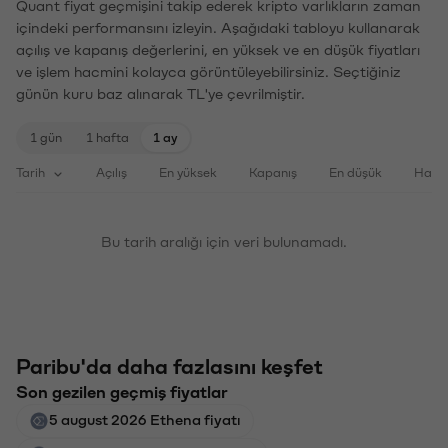
Quant fiyat geçmişini takip ederek kripto varlıkların zaman
içindeki performansını izleyin. Aşağıdaki tabloyu kullanarak
açılış ve kapanış değerlerini, en yüksek ve en düşük fiyatları
ve işlem hacmini kolayca görüntüleyebilirsiniz. Seçtiğiniz
günün kuru baz alınarak TL'ye çevrilmiştir.
1 gün
1 hafta
1 ay
Tarih
Açılış
En yüksek
Kapanış
En düşük
Haci
Bu tarih aralığı için veri bulunamadı.
Paribu'da daha fazlasını keşfet
Son gezilen geçmiş fiyatlar
5 august 2026 Ethena fiyatı