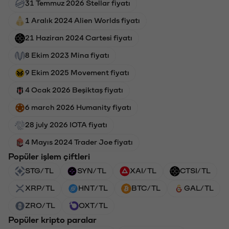
31 Temmuz 2026 Stellar fiyatı
1 Aralık 2024 Alien Worlds fiyatı
21 Haziran 2024 Cartesi fiyatı
8 Ekim 2023 Mina fiyatı
9 Ekim 2025 Movement fiyatı
4 Ocak 2026 Beşiktaş fiyatı
6 march 2026 Humanity fiyatı
28 july 2026 IOTA fiyatı
4 Mayıs 2024 Trader Joe fiyatı
Popüler işlem çiftleri
STG/TL
SYN/TL
XAI/TL
CTSI/TL
XRP/TL
HNT/TL
BTC/TL
GAL/TL
ZRO/TL
OXT/TL
Popüler kripto paralar