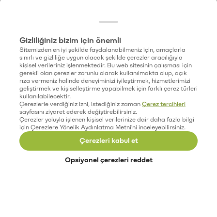
Gizliliğiniz bizim için önemli
Sitemizden en iyi şekilde faydalanabilmeniz için, amaçlarla
sınırlı ve gizliliğe uygun olacak şekilde çerezler aracılığıyla
kişisel verileriniz işlenmektedir. Bu web sitesinin çalışması için
gerekli olan çerezler zorunlu olarak kullanılmakta olup, açık
rıza vermeniz halinde deneyiminizi iyileştirmek, hizmetlerimizi
geliştirmek ve kişiselleştirme yapabilmek için farklı çerez türleri
kullanılabilecektir.
Çerezlerle verdiğiniz izni, istediğiniz zaman
Çerez tercihleri
sayfasını ziyaret ederek değiştirebilirsiniz.
Çerezler yoluyla işlenen kişisel verilerinize dair daha fazla bilgi
için Çerezlere Yönelik Aydınlatma Metni'ni inceleyebilirsiniz.
Çerezleri kabul et
Opsiyonel çerezleri reddet