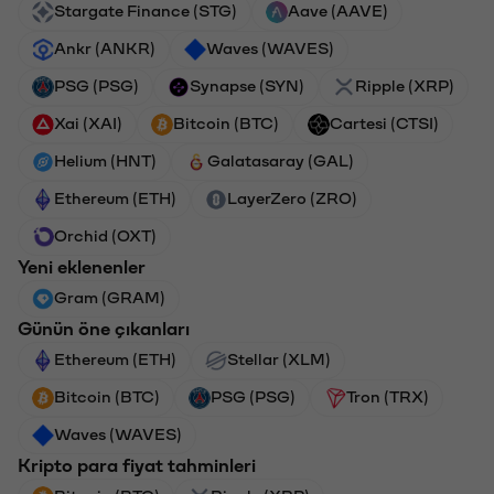
Stargate Finance (STG)
Aave (AAVE)
Ankr (ANKR)
Waves (WAVES)
PSG (PSG)
Synapse (SYN)
Ripple (XRP)
Xai (XAI)
Bitcoin (BTC)
Cartesi (CTSI)
Helium (HNT)
Galatasaray (GAL)
Ethereum (ETH)
LayerZero (ZRO)
Orchid (OXT)
Yeni eklenenler
Gram (GRAM)
Günün öne çıkanları
Ethereum (ETH)
Stellar (XLM)
Bitcoin (BTC)
PSG (PSG)
Tron (TRX)
Waves (WAVES)
Kripto para fiyat tahminleri