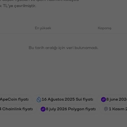
 TL'ye çevrilmiştir.
En yüksek
Kapanış
Bu tarih aralığı için veri bulunamadı.
ApeCoin fiyatı
16 Ağustos 2025 Sui fiyatı
8 june 202
 Chainlink fiyatı
8 july 2026 Polygon fiyatı
1 Kasım 