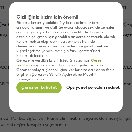
TL
HNT/TL
BTC/TL
GAL/TL
OXT/TL
Gizliliğiniz bizim için önemli
Sitemizden en iyi şekilde faydalanabilmeniz için,
Ankr (ANKR)
Waves (WAVES)
PSG (PSG)
Ri
amaçlarla sınırlı ve gizliliğe uygun olacak şekilde çerezler
aracılığıyla kişisel verileriniz işlenmektedir. Bu web
aray (GAL)
Ethereum (ETH)
Orchid (OXT)
Laye
sitesinin çalışması için gerekli olan çerezler zorunlu olarak
kullanılmakta olup, açık rıza vermeniz halinde
deneyiminizi iyileştirmek, hizmetlerimizi geliştirmek ve
kişiselleştirme yapabilmek için farklı çerez türleri
kullanılabilecektir.
Çerezlerle verdiğiniz izni, istediğiniz zaman
Çerez
tercihleri
sayfasını ziyaret ederek değiştirebilirsiniz.
PSG)
Bitcoin (BTC)
Tron (TRX)
Waves (WAVES
Çerezler yoluyla işlenen kişisel verilerinize dair daha fazla
bilgi için Çerezlere Yönelik Aydınlatma Metni'ni
inceleyebilirsiniz.
VANRY)
Bonk (BONK)
Ethereum (ETH)
Avalanc
Çerezleri kabul et
Opsiyonel çerezleri reddet
şımaz. Paribu, dijital varlıkların alım-satımı veya saklanmasıyla ilgi
r ve ani değer kayıpları yaşanabilir.