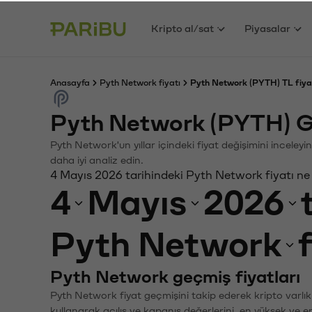
Kripto al/sat
Piyasalar
Anasayfa
Pyth Network fiyatı
Pyth Network (PYTH) TL fiya
Pyth Network (PYTH) G
Pyth Network'un yıllar içindeki fiyat değişimini inceley
daha iyi analiz edin.
4 Mayıs 2026 tarihindeki Pyth Network fiyatı ne
4
Mayıs
2026
Pyth Network
Pyth Network geçmiş fiyatları
Pyth Network fiyat geçmişini takip ederek kripto varlık
kullanarak açılış ve kapanış değerlerini, en yüksek ve e