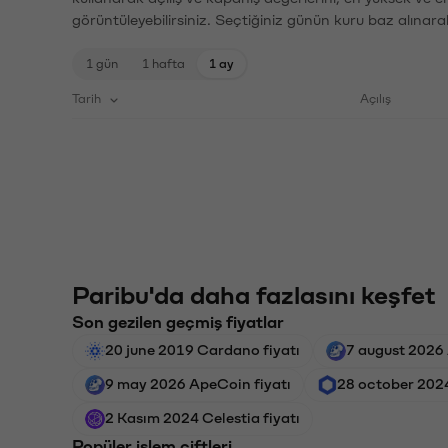
görüntüleyebilirsiniz. Seçtiğiniz günün kuru baz alınarak
1 gün
1 hafta
1 ay
Tarih
Açılış
Paribu'da daha fazlasını keşfet
Son gezilen geçmiş fiyatlar
20 june 2019 Cardano fiyatı
7 august 2026 
9 may 2026 ApeCoin fiyatı
28 october 2024
2 Kasım 2024 Celestia fiyatı
Popüler işlem çiftleri