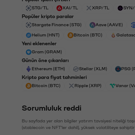
STG/TL
XAI/TL
XRP/TL
SYN/
Popüler kripto paralar
Stargate Finance (STG)
Aave (AAVE)
Helium (HNT)
Bitcoin (BTC)
Galatas
Yeni eklenenler
Gram (GRAM)
Günün öne çıkanları
Ethereum (ETH)
Stellar (XLM)
PSG (
Kripto para fiyat tahminleri
Bitcoin (BTC)
Ripple (XRP)
Vanar (
Sorumluluk reddi
Bu sayfada yer alan bilgiler yatırım tavsiyesi niteliği ta
(stablecoin ve NFT'ler dahil), yüksek volatiliteye sahipti