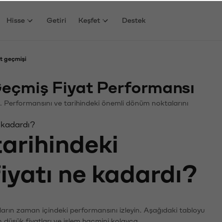
Hisse
Getiri
Keşfet
Destek
t geçmişi
eçmiş Fiyat Performansı
in. Performansını ve tarihindeki önemli dönüm noktalarını
 kadardı?
tarihindeki
fiyatı ne kadardı?
ların zaman içindeki performansını izleyin. Aşağıdaki tabloyu
n düşük fiyatları ve işlem hacmini kolayca