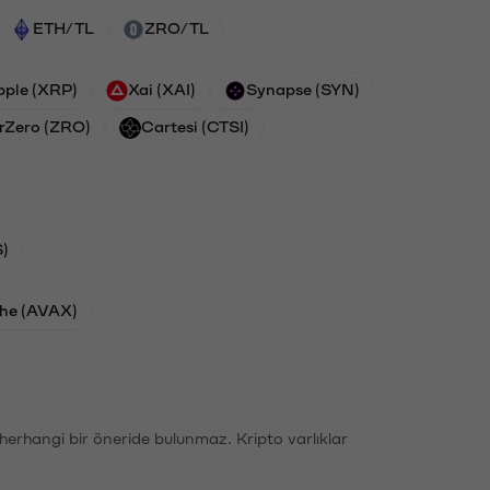
ETH/TL
ZRO/TL
pple (XRP)
Xai (XAI)
Synapse (SYN)
rZero (ZRO)
Cartesi (CTSI)
)
he (AVAX)
li herhangi bir öneride bulunmaz. Kripto varlıklar