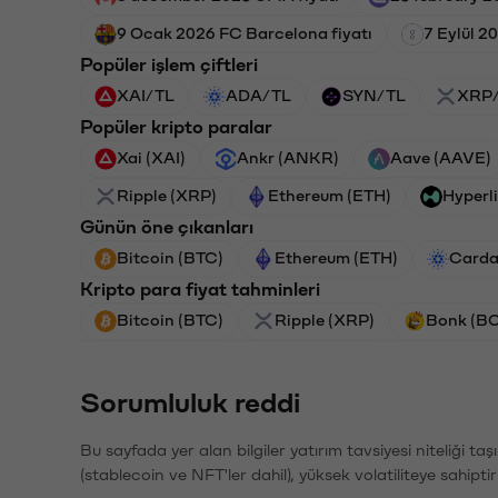
9 Ocak 2026 FC Barcelona fiyatı
7 Eylül 2
Popüler işlem çiftleri
XAI/TL
ADA/TL
SYN/TL
XRP
Popüler kripto paralar
Xai (XAI)
Ankr (ANKR)
Aave (AAVE)
Ripple (XRP)
Ethereum (ETH)
Hyperl
Günün öne çıkanları
Bitcoin (BTC)
Ethereum (ETH)
Carda
Kripto para fiyat tahminleri
Bitcoin (BTC)
Ripple (XRP)
Bonk (B
Sorumluluk reddi
Bu sayfada yer alan bilgiler yatırım tavsiyesi niteliği ta
(stablecoin ve NFT'ler dahil), yüksek volatiliteye sahipti