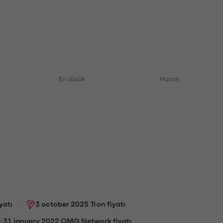
En düşük
Hacim
yatı
3 october 2025 Tron fiyatı
31 january 2022 OMG Network fiyatı