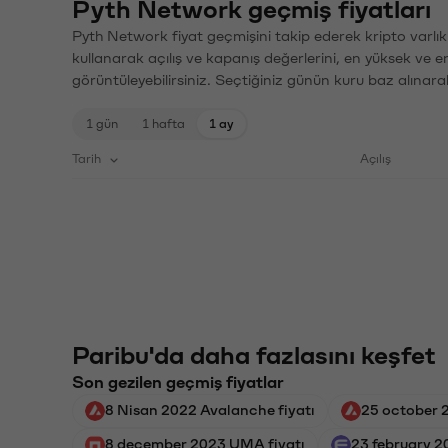
Pyth Network geçmiş fiyatları
Pyth Network fiyat geçmişini takip ederek kripto varlık
kullanarak açılış ve kapanış değerlerini, en yüksek ve e
görüntüleyebilirsiniz. Seçtiğiniz günün kuru baz alınarak
1 gün
1 hafta
1 ay
Tarih
Açılış
Paribu'da daha fazlasını keşfet
Son gezilen geçmiş fiyatlar
8 Nisan 2022 Avalanche fiyatı
25 october 
8 december 2023 UMA fiyatı
23 february 20