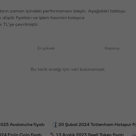
ların zaman içindeki performansını izleyin. Aşağıdaki tabloyu
n düşük fiyatları ve işlem hacmini kolayca
 TL'ye çevrilmiştir.
En yüksek
Kapanış
Bu tarih aralığı için veri bulunamadı.
2025 Avalanche fiyatı
20 Şubat 2024 Tottenham Hotspur fi
24 Enjin Coin fiyatı
13 Aralık 2023 Spell Token fiyatı