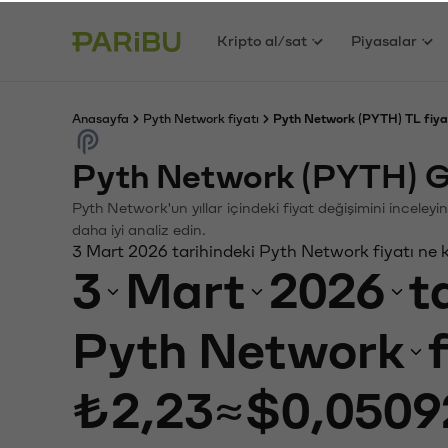
Kripto al/sat
Piyasalar
Anasayfa
Pyth Network fiyatı
Pyth Network (PYTH) TL fiya
Pyth Network (PYTH) G
Pyth Network'un yıllar içindeki fiyat değişimini inceley
daha iyi analiz edin.
3 Mart 2026 tarihindeki Pyth Network fiyatı ne 
3
Mart
2026
t
Pyth Network
₺2,23
≈
$0,0509