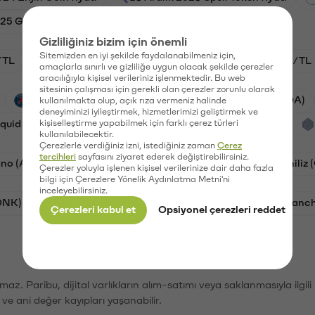
025 Golem fiyatı
Gizliliğiniz bizim için önemli
Sitemizden en iyi şekilde faydalanabilmeniz için,
/TL
HYPE/TL
GAL/TL
BTC/TL
ETH/TL
amaçlarla sınırlı ve gizliliğe uygun olacak şekilde çerezler
aracılığıyla kişisel verileriniz işlenmektedir. Bu web
sitesinin çalışması için gerekli olan çerezler zorunlu olarak
PSG (PSG)
Waves (WAVES)
Cardano (ADA)
kullanılmakta olup, açık rıza vermeniz halinde
deneyiminizi iyileştirmek, hizmetlerimizi geliştirmek ve
iquid (HYPE)
kişiselleştirme yapabilmek için farklı çerez türleri
Galatasaray (GAL)
Orchid (OXT)
kullanılabilecektir.
Çerezlerle verdiğiniz izni, istediğiniz zaman
Çerez
tercihleri
sayfasını ziyaret ederek değiştirebilirsiniz.
no (ADA)
Bat (BAT)
Dogecoin (DOGE)
Chiliz
Çerezler yoluyla işlenen kişisel verilerinize dair daha fazla
bilgi için Çerezlere Yönelik Aydınlatma Metni'ni
inceleyebilirsiniz.
ONK)
Ethereum (ETH)
Synapse (SYN)
Avalanc
Çerezleri kabul et
Opsiyonel çerezleri reddet
şımaz. Paribu, dijital varlıkların alım-satımı veya saklanmasıyla ilgi
r ve ani değer kayıpları yaşanabilir.