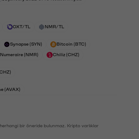
OXT/TL
NMR/TL
Synapse (SYN)
Bitcoin (BTC)
Numeraire (NMR)
Chiliz (CHZ)
 (CHZ)
he (AVAX)
li herhangi bir öneride bulunmaz. Kripto varlıklar