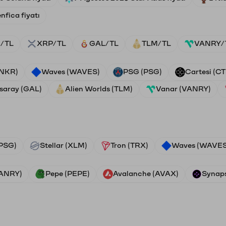
nfica fiyatı
/TL
XRP/TL
GAL/TL
TLM/TL
VANRY/
ANKR)
Waves (WAVES)
PSG (PSG)
Cartesi (CT
saray (GAL)
Alien Worlds (TLM)
Vanar (VANRY)
PSG)
Stellar (XLM)
Tron (TRX)
Waves (WAVES
VANRY)
Pepe (PEPE)
Avalanche (AVAX)
Synaps