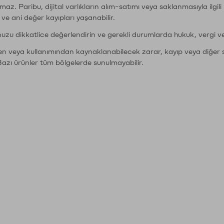
şımaz. Paribu, dijital varlıkların alım-satımı veya saklanmasıyla ilgi
r ve ani değer kayıpları yaşanabilir.
nuzu dikkatlice değerlendirin ve gerekli durumlarda hukuk, vergi v
den veya kullanımından kaynaklanabilecek zarar, kayıp veya diğer 
Bazı ürünler tüm bölgelerde sunulmayabilir.