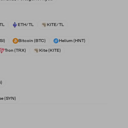
TL
ETH/TL
KITE/TL
SI)
Bitcoin (BTC)
Helium (HNT)
Tron (TRX)
Kite (KITE)
)
e (SYN)