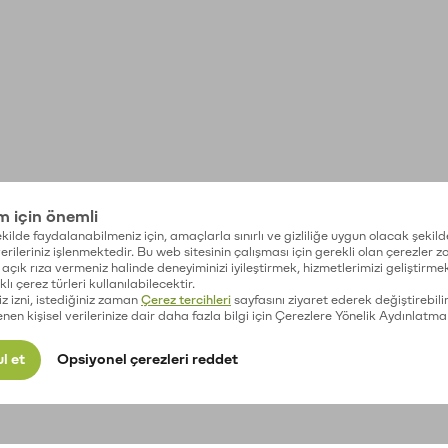
im için önemli
kilde faydalanabilmeniz için, amaçlarla sınırlı ve gizliliğe uygun olacak şekild
 verileriniz işlenmektedir. Bu web sitesinin çalışması için gerekli olan çerezler 
açık rıza vermeniz halinde deneyiminizi iyileştirmek, hizmetlerimizi geliştirmek
lı çerez türleri kullanılabilecektir.
iz izni, istediğiniz zaman
Çerez tercihleri
sayfasını ziyaret ederek değiştirebilir
enen kişisel verilerinize dair daha fazla bilgi için Çerezlere Yönelik Aydınlatma
l et
Opsiyonel çerezleri reddet