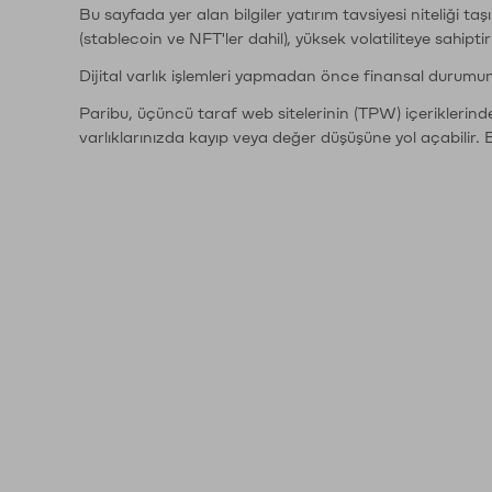
Bu sayfada yer alan bilgiler yatırım tavsiyesi niteliği ta
(stablecoin ve NFT'ler dahil), yüksek volatiliteye sahipti
Dijital varlık işlemleri yapmadan önce finansal durumu
Paribu, üçüncü taraf web sitelerinin (TPW) içeriklerin
varlıklarınızda kayıp veya değer düşüşüne yol açabilir. 