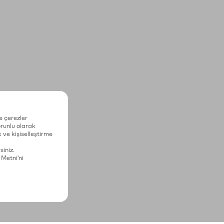
e çerezler
zorunlu olarak
 ve kişiselleştirme
siniz.
 Metni'ni