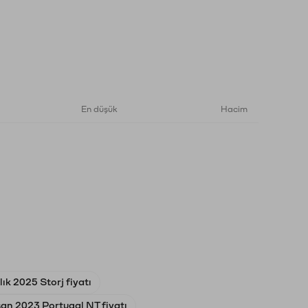
En düşük
Hacim
ık 2025 Storj fiyatı
san 2023 Portugal NT fiyatı