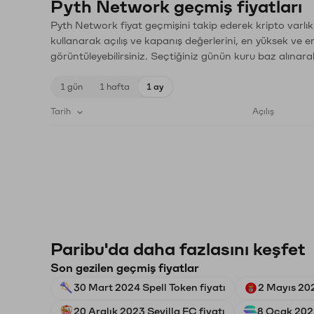
Pyth Network geçmiş fiyatları
Pyth Network fiyat geçmişini takip ederek kripto varlık
kullanarak açılış ve kapanış değerlerini, en yüksek ve e
görüntüleyebilirsiniz. Seçtiğiniz günün kuru baz alınarak
1 gün
1 hafta
1 ay
Tarih
Açılış
Paribu'da daha fazlasını keşfet
Son gezilen geçmiş fiyatlar
30 Mart 2024 Spell Token fiyatı
2 Mayıs 202
20 Aralık 2023 Sevilla FC fiyatı
8 Ocak 2025