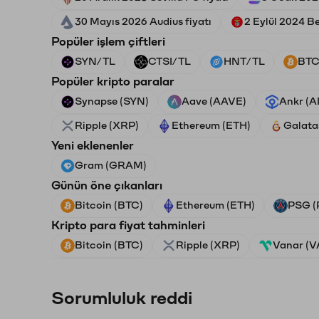
30 Mayıs 2026 Audius fiyatı
2 Eylül 2024 Be
Popüler işlem çiftleri
SYN/TL
CTSI/TL
HNT/TL
BTC
Popüler kripto paralar
Synapse (SYN)
Aave (AAVE)
Ankr (
Ripple (XRP)
Ethereum (ETH)
Galata
Yeni eklenenler
Gram (GRAM)
Günün öne çıkanları
Bitcoin (BTC)
Ethereum (ETH)
PSG (
Kripto para fiyat tahminleri
Bitcoin (BTC)
Ripple (XRP)
Vanar (
Sorumluluk reddi