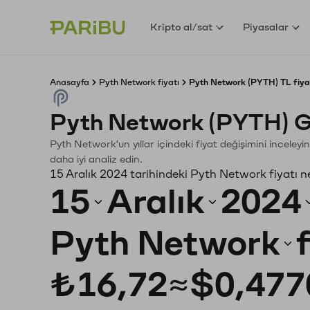
Kripto al/sat
Piyasalar
Anasayfa
Pyth Network fiyatı
Pyth Network (PYTH) TL fiya
Pyth Network (PYTH) G
Pyth Network'un yıllar içindeki fiyat değişimini inceley
daha iyi analiz edin.
15 Aralık 2024 tarihindeki Pyth Network fiyatı 
15
Aralık
2024
Pyth Network
₺16,72
≈
$0,477