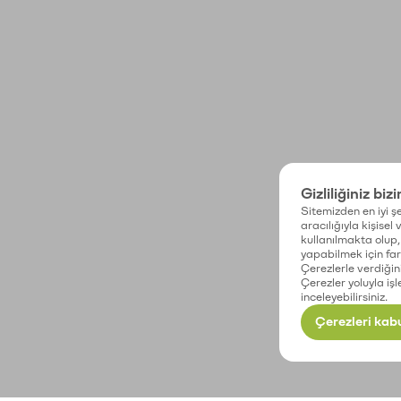
Gizliliğiniz biz
Sitemizden en iyi şe
aracılığıyla kişisel
kullanılmakta olup, 
yapabilmek için fark
Çerezlerle verdiğin
Çerezler yoluyla işl
inceleyebilirsiniz.
Çerezleri kabu