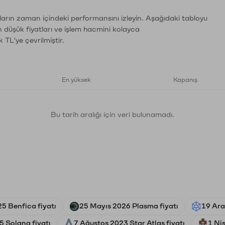
ların zaman içindeki performansını izleyin. Aşağıdaki tabloyu
n düşük fiyatları ve işlem hacmini kolayca
 TL'ye çevrilmiştir.
En yüksek
Kapanış
Bu tarih aralığı için veri bulunamadı.
5 Benfica fiyatı
25 Mayıs 2026 Plasma fiyatı
19 Aral
 Solana fiyatı
7 Ağustos 2023 Star Atlas fiyatı
1 Ni