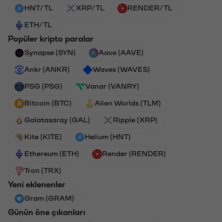
HNT/TL
XRP/TL
RENDER/TL
ETH/TL
Popüler kripto paralar
Synapse (SYN)
Aave (AAVE)
Ankr (ANKR)
Waves (WAVES)
PSG (PSG)
Vanar (VANRY)
Bitcoin (BTC)
Alien Worlds (TLM)
Galatasaray (GAL)
Ripple (XRP)
Kite (KITE)
Helium (HNT)
Ethereum (ETH)
Render (RENDER)
Tron (TRX)
Yeni eklenenler
Gram (GRAM)
Günün öne çıkanları