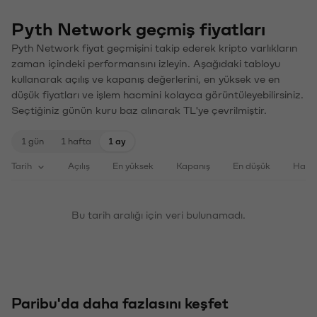
Pyth Network geçmiş fiyatları
Pyth Network fiyat geçmişini takip ederek kripto varlıkların
zaman içindeki performansını izleyin. Aşağıdaki tabloyu
kullanarak açılış ve kapanış değerlerini, en yüksek ve en
düşük fiyatları ve işlem hacmini kolayca görüntüleyebilirsiniz.
Seçtiğiniz günün kuru baz alınarak TL'ye çevrilmiştir.
1 gün
1 hafta
1 ay
Tarih
Açılış
En yüksek
Kapanış
En düşük
Haci
Bu tarih aralığı için veri bulunamadı.
Paribu'da daha fazlasını keşfet