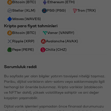
Bitcoin (BTC)
Ethereum (ETH)
Stellar (XLM)
PSG (PSG)
Tron (TRX)
Waves (WAVES)
Kripto para fiyat tahminleri
Bitcoin (BTC)
Vanar (VANRY)
Ripple (XRP)
Avalanche (AVAX)
Pepe (PEPE)
Chiliz (CHZ)
Sorumluluk reddi
Bu sayfada yer alan bilgiler yatırım tavsiyesi niteliği taşımaz.
Paribu, dijital varlıkların alım-satımı veya saklanmasıyla ilgili
herhangi bir öneride bulunmaz. Kripto varlıklar (stablecoin
ve NFT'ler dahil), yüksek volatiliteye sahiptir ve ani değer
kayıpları yaşanabilir.
Dijital varlık işlemleri yapmadan önce finansal durumunuzu