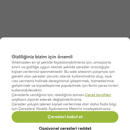
Gizliliğiniz bizim için önemli
Sitemizden en iyi şekilde faydalanabilmeniz için, amaçlarla
sınırlı ve gizliliğe uygun olacak şekilde çerezler aracılığıyla
kişisel verileriniz işlenmektedir. Bu web sitesinin çalışması için
gerekli olan çerezler zorunlu olarak kullanılmakta olup, açık
rıza vermeniz halinde deneyiminizi iyileştirmek, hizmetlerimizi
geliştirmek ve kişiselleştirme yapabilmek için farklı çerez türleri
kullanılabilecektir.
Çerezlerle verdiğiniz izni, istediğiniz zaman
Çerez tercihleri
sayfasını ziyaret ederek değiştirebilirsiniz.
Çerezler yoluyla işlenen kişisel verilerinize dair daha fazla bilgi
için Çerezlere Yönelik Aydınlatma Metni'ni inceleyebilirsiniz.
Çerezleri kabul et
Opsiyonel çerezleri reddet