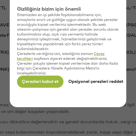
/TL
BTC/TL
STG/TL
VANRY/TL
GAL/T
Gizliliğiniz bizim için önemli
Sitemizden en iyi şekilde faydalanabilmeniz için,
amaçlarla sınırlı ve gizliliğe uygun olacak şekilde çerezler
AAVE)
aracılığıyla kişisel verileriniz işlenmektedir. Bu web
Ripple (XRP)
Waves (WAVES)
PSG (PS
sitesinin çalışması için gerekli olan çerezler zorunlu olarak
kullanılmakta olup, açık rıza vermeniz halinde
ate Finance (STG)
Vanar (VANRY)
Galatasaray (GA
deneyiminizi iyileştirmek, hizmetlerimizi geliştirmek ve
kişiselleştirme yapabilmek için farklı çerez türleri
kullanılabilecektir.
TRX)
Bitcoin (BTC)
Ripple (XRP)
Solana (SOL)
Çerezlerle verdiğiniz izni, istediğiniz zaman
Çerez
tercihleri
sayfasını ziyaret ederek değiştirebilirsiniz.
Çerezler yoluyla işlenen kişisel verilerinize dair daha fazla
bilgi için Çerezlere Yönelik Aydınlatma Metni'ni
ONK)
Ethereum (ETH)
Synapse (SYN)
Avalanc
inceleyebilirsiniz.
Çerezleri kabul et
Opsiyonel çerezleri reddet
şımaz. Paribu, dijital varlıkların alım-satımı veya saklanmasıyla ilgi
r ve ani değer kayıpları yaşanabilir.
nuzu dikkatlice değerlendirin ve gerekli durumlarda hukuk, vergi v
den veya kullanımından kaynaklanabilecek zarar, kayıp veya diğer 