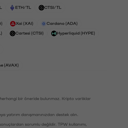
L
ETH/TL
CTSI/TL
G)
Xai (XAI)
Cardano (ADA)
L)
Cartesi (CTSI)
Hyperliquid (HYPE)
he (AVAX)
li herhangi bir öneride bulunmaz. Kripto varlıklar
eya yatırım danışmanınızdan destek alın.
sonuçlardan sorumlu değildir. TPW kullanımı,