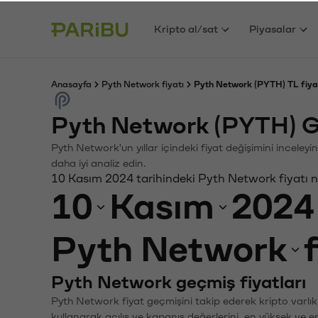
Kripto al/sat
Piyasalar
Anasayfa
Pyth Network fiyatı
Pyth Network (PYTH) TL fiya
Pyth Network (PYTH) G
Pyth Network'un yıllar içindeki fiyat değişimini inceley
daha iyi analiz edin.
10 Kasım 2024 tarihindeki Pyth Network fiyatı 
10
Kasım
2024
Pyth Network
Pyth Network geçmiş fiyatları
Pyth Network fiyat geçmişini takip ederek kripto varlık
kullanarak açılış ve kapanış değerlerini, en yüksek ve e