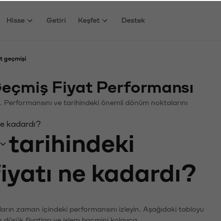
Hisse
Getiri
Keşfet
Destek
t geçmişi
eçmiş Fiyat Performansı
in. Performansını ve tarihindeki önemli dönüm noktalarını
ne kadardı?
tarihindeki
fiyatı ne kadardı?
ların zaman içindeki performansını izleyin. Aşağıdaki tabloyu
n düşük fiyatları ve işlem hacmini kolayca