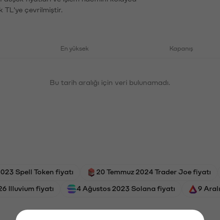
 TL'ye çevrilmiştir.
En yüksek
Kapanış
Bu tarih aralığı için veri bulunamadı.
023 Spell Token fiyatı
20 Temmuz 2024 Trader Joe fiyatı
 Illuvium fiyatı
4 Ağustos 2023 Solana fiyatı
9 Aral