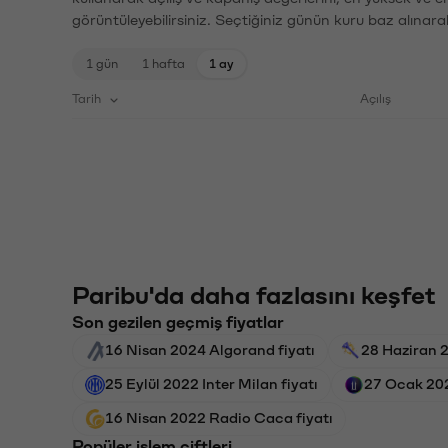
görüntüleyebilirsiniz. Seçtiğiniz günün kuru baz alınarak
1 gün
1 hafta
1 ay
Tarih
Açılış
Paribu'da daha fazlasını keşfet
Son gezilen geçmiş fiyatlar
16 Nisan 2024 Algorand fiyatı
28 Haziran 2
25 Eylül 2022 Inter Milan fiyatı
27 Ocak 2026
16 Nisan 2022 Radio Caca fiyatı
Popüler işlem çiftleri