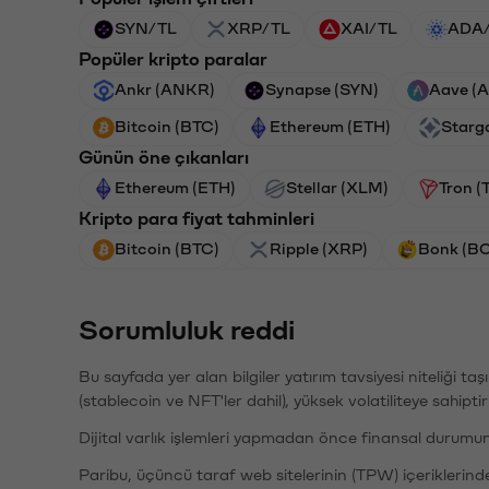
SYN/TL
XRP/TL
XAI/TL
ADA
Popüler kripto paralar
Ankr (ANKR)
Synapse (SYN)
Aave (
Bitcoin (BTC)
Ethereum (ETH)
Starg
Günün öne çıkanları
Ethereum (ETH)
Stellar (XLM)
Tron (
Kripto para fiyat tahminleri
Bitcoin (BTC)
Ripple (XRP)
Bonk (B
Sorumluluk reddi
Bu sayfada yer alan bilgiler yatırım tavsiyesi niteliği ta
(stablecoin ve NFT'ler dahil), yüksek volatiliteye sahipti
Dijital varlık işlemleri yapmadan önce finansal durumu
Paribu, üçüncü taraf web sitelerinin (TPW) içeriklerin