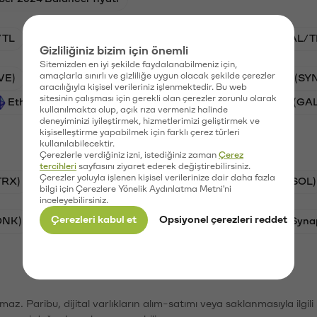
/TL
STG/TL
BTC/TL
VANRY/TL
GAL/T
Gizliliğiniz bizim için önemli
Sitemizden en iyi şekilde faydalanabilmeniz için,
amaçlarla sınırlı ve gizliliğe uygun olacak şekilde çerezler
VE)
Waves (WAVES)
PSG (PSG)
Synapse (SY
aracılığıyla kişisel verileriniz işlenmektedir. Bu web
sitesinin çalışması için gerekli olan çerezler zorunlu olarak
Ethereum (ETH)
Vanar (VANRY)
Galatasaray (GA
kullanılmakta olup, açık rıza vermeniz halinde
deneyiminizi iyileştirmek, hizmetlerimizi geliştirmek ve
kişiselleştirme yapabilmek için farklı çerez türleri
kullanılabilecektir.
Çerezlerle verdiğiniz izni, istediğiniz zaman
Çerez
tercihleri
sayfasını ziyaret ederek değiştirebilirsiniz.
Çerezler yoluyla işlenen kişisel verilerinize dair daha fazla
TRX)
Bitcoin (BTC)
Ripple (XRP)
Solana (SOL)
bilgi için Çerezlere Yönelik Aydınlatma Metni'ni
inceleyebilirsiniz.
Çerezleri kabul et
Opsiyonel çerezleri reddet
ONK)
Ethereum (ETH)
Avalanche (AVAX)
Syna
şımaz. Paribu, dijital varlıkların alım-satımı veya saklanmasıyla ilgi