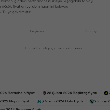
n zaman içindeki performansını izleyin. Aşağıdaki tabloyu
n düşük fiyatları ve işlem hacmini kolayca
 TL'ye çevrilmiştir.
En yüksek
Kapanış
Bu tarih aralığı için veri bulunamadı.
026 Berachain fiyatı
28 Şubat 2024 Beşiktaş fiyatı
2022 Napoli fiyatı
3 Nisan 2024 Holo fiyatı
25 may 2
er 2024 Balancer fiyatı