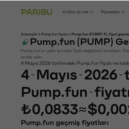
Kripto al/sat
Piyasalar
Anasayfa
Pump.fun fiyatı
Pump.fun (PUMP) TL fiyat geçmi
Pump.fun (PUMP) Geç
Pump.fun'un yıllar içindeki fiyat değişimini inceleyin. 
analiz edin.
4 Mayıs 2026 tarihindeki Pump.fun fiyatı ne kad
4
Mayıs
2026
Pump.fun
fiyat
₺0,0833
≈
$0,00
Pump.fun geçmiş fiyatları