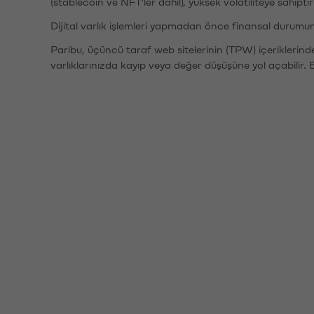
(stablecoin ve NFT'ler dahil), yüksek volatiliteye sahipti
Dijital varlık işlemleri yapmadan önce finansal durumu
Paribu, üçüncü taraf web sitelerinin (TPW) içeriklerin
varlıklarınızda kayıp veya değer düşüşüne yol açabilir. 