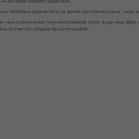
r ve ani değer kayıpları yaşanabilir.
nuzu dikkatlice değerlendirin ve gerekli durumlarda hukuk, vergi v
den veya kullanımından kaynaklanabilecek zarar, kayıp veya diğer 
Bazı ürünler tüm bölgelerde sunulmayabilir.