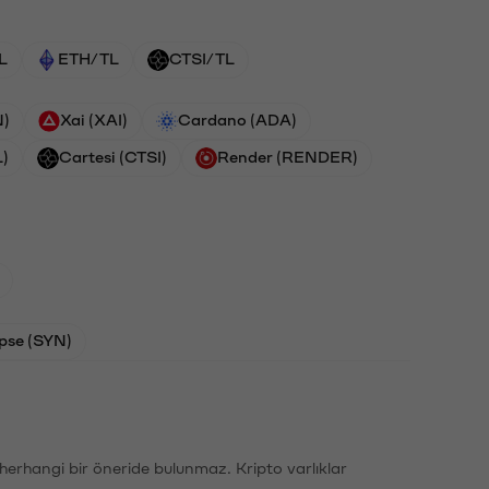
L
ETH/TL
CTSI/TL
N)
Xai (XAI)
Cardano (ADA)
L)
Cartesi (CTSI)
Render (RENDER)
pse (SYN)
li herhangi bir öneride bulunmaz. Kripto varlıklar