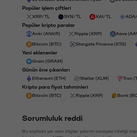
Popüler işlem çiftleri
XRP/TL
SYN/TL
XAI/TL
ADA
Popüler kripto paralar
Ankr (ANKR)
Ripple (XRP)
Aave (AA
Bitcoin (BTC)
Stargate Finance (STG)
Yeni eklenenler
Gram (GRAM)
Günün öne çıkanları
Ethereum (ETH)
Stellar (XLM)
Tron (
Kripto para fiyat tahminleri
Bitcoin (BTC)
Ripple (XRP)
Bonk (B
Sorumluluk reddi
Bu sayfada yer alan bilgiler yatırım tavsiyesi niteliği ta