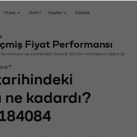
Hisse
Getiri
Keşfet
Destek
şi
miş Fiyat Performansı
Performansını ve tarihindeki önemli dönüm noktalarını daha iyi
ardı?
tarihindeki
ı ne kadardı?
184084