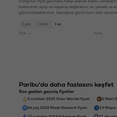
Pump.fun fiyat geçmişini takip ederek kripto varlıkları
kullanarak açılış ve kapanış değerlerini, en yüksek ve e
görüntüleyebilirsiniz. Seçtiğiniz günün kuru baz alınarak
1 gün
1 hafta
1 ay
Tarih
Açılış
Paribu'da daha fazlasını keşfet
Son gezilen geçmiş fiyatlar
5 october 2025 Alien Worlds fiyatı
6 Mart 2
26 july 2025 Mask Network fiyatı
14 Mayıs 
10 october 2024 Ethereum fiyatı
21 decemb