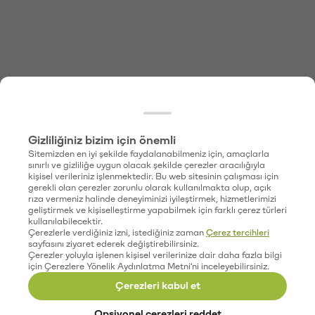
Gizliliğiniz bizim için önemli
Sitemizden en iyi şekilde faydalanabilmeniz için, amaçlarla
sınırlı ve gizliliğe uygun olacak şekilde çerezler aracılığıyla
kişisel verileriniz işlenmektedir. Bu web sitesinin çalışması için
gerekli olan çerezler zorunlu olarak kullanılmakta olup, açık
rıza vermeniz halinde deneyiminizi iyileştirmek, hizmetlerimizi
geliştirmek ve kişiselleştirme yapabilmek için farklı çerez türleri
kullanılabilecektir.
Çerezlerle verdiğiniz izni, istediğiniz zaman
Çerez tercihleri
sayfasını ziyaret ederek değiştirebilirsiniz.
Çerezler yoluyla işlenen kişisel verilerinize dair daha fazla bilgi
için Çerezlere Yönelik Aydınlatma Metni'ni inceleyebilirsiniz.
Çerezleri kabul et
Opsiyonel çerezleri reddet