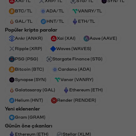
XAI/TL
XRP/TL
STG/TL
SYN/TL
BTC/TL
ADA/TL
VANRY/TL
GAL/TL
HNT/TL
ETH/TL
Popüler kripto paralar
Ankr (ANKR)
Xai (XAI)
Aave (AAVE)
Ripple (XRP)
Waves (WAVES)
PSG (PSG)
Stargate Finance (STG)
Bitcoin (BTC)
Cardano (ADA)
Synapse (SYN)
Vanar (VANRY)
Galatasaray (GAL)
Ethereum (ETH)
Helium (HNT)
Render (RENDER)
Yeni eklenenler
Gram (GRAM)
Günün öne çıkanları
Ethereum (ETH)
Stellar (XLM)