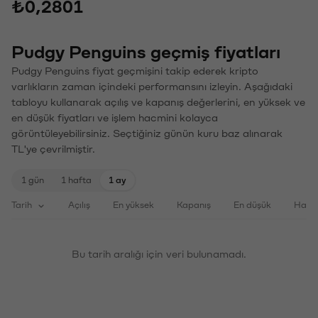
₺0,2801
Pudgy Penguins geçmiş fiyatları
Pudgy Penguins fiyat geçmişini takip ederek kripto
varlıkların zaman içindeki performansını izleyin. Aşağıdaki
tabloyu kullanarak açılış ve kapanış değerlerini, en yüksek ve
en düşük fiyatları ve işlem hacmini kolayca
görüntüleyebilirsiniz. Seçtiğiniz günün kuru baz alınarak
TL'ye çevrilmiştir.
1 gün
1 hafta
1 ay
Tarih
Açılış
En yüksek
Kapanış
En düşük
Haci
Bu tarih aralığı için veri bulunamadı.