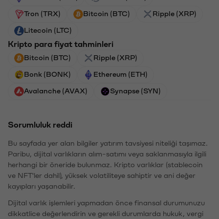
Tron (TRX)
Bitcoin (BTC)
Ripple (XRP)
Litecoin (LTC)
Kripto para fiyat tahminleri
Bitcoin (BTC)
Ripple (XRP)
Bonk (BONK)
Ethereum (ETH)
Avalanche (AVAX)
Synapse (SYN)
Sorumluluk reddi
Bu sayfada yer alan bilgiler yatırım tavsiyesi niteliği taşımaz.
Paribu, dijital varlıkların alım-satımı veya saklanmasıyla ilgili
herhangi bir öneride bulunmaz. Kripto varlıklar (stablecoin
ve NFT'ler dahil), yüksek volatiliteye sahiptir ve ani değer
kayıpları yaşanabilir.
Dijital varlık işlemleri yapmadan önce finansal durumunuzu
dikkatlice değerlendirin ve gerekli durumlarda hukuk, vergi