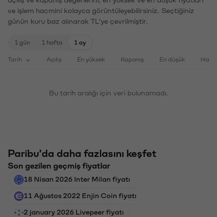
açılış ve kapanış değerlerini, en yüksek ve en düşük fiyatları
ve işlem hacmini kolayca görüntüleyebilirsiniz. Seçtiğiniz
günün kuru baz alınarak TL'ye çevrilmiştir.
1 gün
1 hafta
1 ay
Tarih
Açılış
En yüksek
Kapanış
En düşük
Haci
Bu tarih aralığı için veri bulunamadı.
Paribu'da daha fazlasını keşfet
Son gezilen geçmiş fiyatlar
18 Nisan 2026 Inter Milan fiyatı
11 Ağustos 2022 Enjin Coin fiyatı
2 january 2026 Livepeer fiyatı