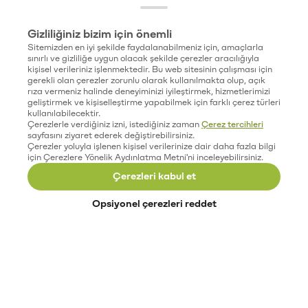
Gizliliğiniz bizim için önemli
Sitemizden en iyi şekilde faydalanabilmeniz için, amaçlarla
sınırlı ve gizliliğe uygun olacak şekilde çerezler aracılığıyla
kişisel verileriniz işlenmektedir. Bu web sitesinin çalışması için
gerekli olan çerezler zorunlu olarak kullanılmakta olup, açık
rıza vermeniz halinde deneyiminizi iyileştirmek, hizmetlerimizi
geliştirmek ve kişiselleştirme yapabilmek için farklı çerez türleri
kullanılabilecektir.
Çerezlerle verdiğiniz izni, istediğiniz zaman
Çerez tercihleri
sayfasını ziyaret ederek değiştirebilirsiniz.
Çerezler yoluyla işlenen kişisel verilerinize dair daha fazla bilgi
için Çerezlere Yönelik Aydınlatma Metni'ni inceleyebilirsiniz.
Çerezleri kabul et
Opsiyonel çerezleri reddet
Paribu’yu keşfet