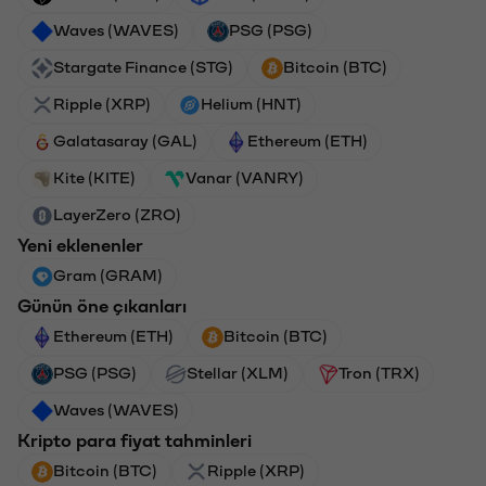
Waves (WAVES)
PSG (PSG)
Stargate Finance (STG)
Bitcoin (BTC)
Ripple (XRP)
Helium (HNT)
Galatasaray (GAL)
Ethereum (ETH)
Kite (KITE)
Vanar (VANRY)
LayerZero (ZRO)
Yeni eklenenler
Gram (GRAM)
Günün öne çıkanları
Ethereum (ETH)
Bitcoin (BTC)
PSG (PSG)
Stellar (XLM)
Tron (TRX)
Waves (WAVES)
Kripto para fiyat tahminleri
Bitcoin (BTC)
Ripple (XRP)