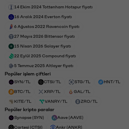
14 Ekim 2024 Tottenham Hotspur fiyatı
16 Aralık 2024 Everton fiyatı
6 Ağustos 2022 Ravencoin fiyatı
27 Mayıs 2026 Bittensor fiyatı
15 Nisan 2026 Solayer fiyatı
22 Eylül 2025 Compound fiyatı
5 Temmuz 2025 Altlayer fiyatı
Popüler işlem çiftleri
SYN/TL
CTSI/TL
STG/TL
HNT/TL
BTC/TL
XRP/TL
GAL/TL
KITE/TL
VANRY/TL
ZRO/TL
Popüler kripto paralar
Synapse (SYN)
Aave (AAVE)
Cartesi (CTSI)
Ankr (ANKR)