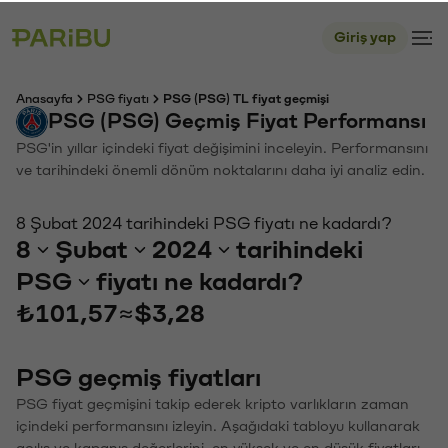
Giriş yap
Anasayfa
PSG fiyatı
PSG (PSG) TL fiyat geçmişi
PSG (PSG) Geçmiş Fiyat Performansı
PSG'in yıllar içindeki fiyat değişimini inceleyin. Performansını
ve tarihindeki önemli dönüm noktalarını daha iyi analiz edin.
8 Şubat 2024 tarihindeki PSG fiyatı ne kadardı?
8
Şubat
2024
tarihindeki
PSG
fiyatı ne kadardı?
₺101,57
≈
$3,28
PSG geçmiş fiyatları
PSG fiyat geçmişini takip ederek kripto varlıkların zaman
içindeki performansını izleyin. Aşağıdaki tabloyu kullanarak
açılış ve kapanış değerlerini, en yüksek ve en düşük fiyatları