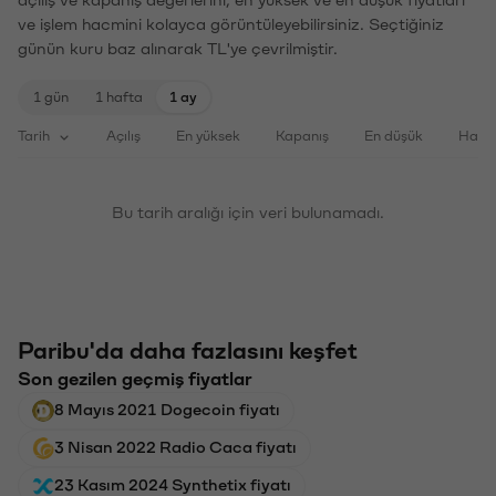
ve işlem hacmini kolayca görüntüleyebilirsiniz. Seçtiğiniz
günün kuru baz alınarak TL'ye çevrilmiştir.
1 gün
1 hafta
1 ay
Tarih
Açılış
En yüksek
Kapanış
En düşük
Haci
Bu tarih aralığı için veri bulunamadı.
Paribu'da daha fazlasını keşfet
Son gezilen geçmiş fiyatlar
8 Mayıs 2021 Dogecoin fiyatı
3 Nisan 2022 Radio Caca fiyatı
23 Kasım 2024 Synthetix fiyatı