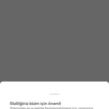
Gizliliğiniz bizim için önemli
Sitemizden en iyi şekilde faydalanabilmeniz için, amaçlarla