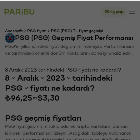
Giriş yap
Anasayfa
PSG fiyatı
PSG (PSG) TL fiyat geçmişi
PSG (PSG) Geçmiş Fiyat Performansı
PSG'in yıllar içindeki fiyat değişimini inceleyin. Performansını
ve tarihindeki önemli dönüm noktalarını daha iyi analiz edin.
8 Aralık 2023 tarihindeki PSG fiyatı ne kadardı?
8
Aralık
2023
tarihindeki
PSG
fiyatı ne kadardı?
₺96,25
≈
$3,30
PSG geçmiş fiyatları
PSG fiyat geçmişini takip ederek kripto varlıkların zaman
içindeki performansını izleyin. Aşağıdaki tabloyu kullanarak
açılış ve kapanış değerlerini, en yüksek ve en düşük fiyatları