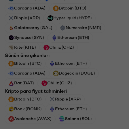
Cardano (ADA)
Bitcoin (BTC)
Ripple (XRP)
Hyperliquid (HYPE)
Galatasaray (GAL)
Numeraire (NMR)
Synapse (SYN)
Ethereum (ETH)
Kite (KITE)
Chiliz (CHZ)
Günün öne çıkanları
Bitcoin (BTC)
Ethereum (ETH)
Cardano (ADA)
Dogecoin (DOGE)
Bat (BAT)
Chiliz (CHZ)
Kripto para fiyat tahminleri
Bitcoin (BTC)
Ripple (XRP)
Bonk (BONK)
Ethereum (ETH)
Avalanche (AVAX)
Solana (SOL)