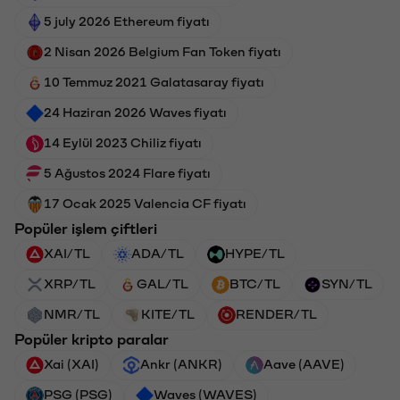
5 july 2026 Ethereum fiyatı
2 Nisan 2026 Belgium Fan Token fiyatı
10 Temmuz 2021 Galatasaray fiyatı
24 Haziran 2026 Waves fiyatı
14 Eylül 2023 Chiliz fiyatı
5 Ağustos 2024 Flare fiyatı
17 Ocak 2025 Valencia CF fiyatı
Popüler işlem çiftleri
XAI/TL
ADA/TL
HYPE/TL
XRP/TL
GAL/TL
BTC/TL
SYN/TL
NMR/TL
KITE/TL
RENDER/TL
Popüler kripto paralar
Xai (XAI)
Ankr (ANKR)
Aave (AAVE)
PSG (PSG)
Waves (WAVES)