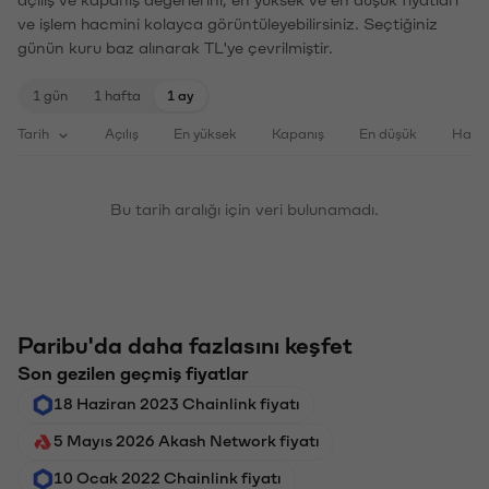
ve işlem hacmini kolayca görüntüleyebilirsiniz. Seçtiğiniz
günün kuru baz alınarak TL'ye çevrilmiştir.
1 gün
1 hafta
1 ay
Tarih
Açılış
En yüksek
Kapanış
En düşük
Haci
Bu tarih aralığı için veri bulunamadı.
Paribu'da daha fazlasını keşfet
Son gezilen geçmiş fiyatlar
18 Haziran 2023 Chainlink fiyatı
5 Mayıs 2026 Akash Network fiyatı
10 Ocak 2022 Chainlink fiyatı