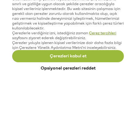
sınırlı ve gizliliğe uygun olacak şekilde çerezler aracılığıyla
kişisel verileriniz işlenmektedir. Bu web sitesinin çalışması için
gerekli olan çerezler zorunlu olarak kullanılmakta olup, açık
rıza vermeniz halinde deneyiminizi iyileştirmek, hizmetlerimizi
geliştirmek ve kişiselleştirme yapabilmek için farklı çerez türleri
kullanılabilecektir.
Çerezlerle verdiğiniz izni, istediğiniz zaman
Çerez tercihleri
sayfasını ziyaret ederek değiştirebilirsiniz.
Çerezler yoluyla işlenen kişisel verilerinize dair daha fazla bilgi
için Çerezlere Yönelik Aydınlatma Metni'ni inceleyebilirsiniz.
Çerezleri kabul et
Opsiyonel çerezleri reddet
Paribu’yu keşfet
Eğitimler
Etkinlikler
Açık pozisyonlar
Paribu sistem durumu