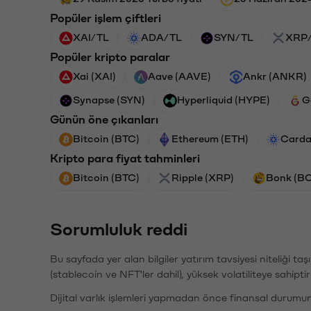
Popüler işlem çiftleri
XAI/TL
ADA/TL
SYN/TL
XRP
Popüler kripto paralar
Xai (XAI)
Aave (AAVE)
Ankr (ANKR)
Synapse (SYN)
Hyperliquid (HYPE)
G
Günün öne çıkanları
Bitcoin (BTC)
Ethereum (ETH)
Carda
Kripto para fiyat tahminleri
Bitcoin (BTC)
Ripple (XRP)
Bonk (B
Sorumluluk reddi
Bu sayfada yer alan bilgiler yatırım tavsiyesi niteliği ta
(stablecoin ve NFT'ler dahil), yüksek volatiliteye sahipti
Dijital varlık işlemleri yapmadan önce finansal durumu