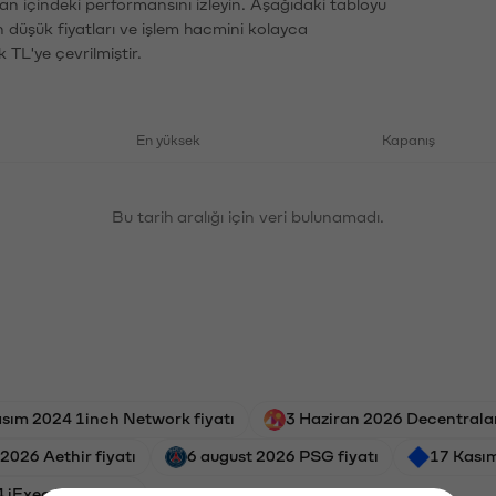
an içindeki performansını izleyin. Aşağıdaki tabloyu
n düşük fiyatları ve işlem hacmini kolayca
 TL'ye çevrilmiştir.
En yüksek
Kapanış
Bu tarih aralığı için veri bulunamadı.
sım 2024 1inch Network fiyatı
3 Haziran 2026 Decentralan
2026 Aethir fiyatı
6 august 2026 PSG fiyatı
17 Kasım
 iExec RLC fiyatı