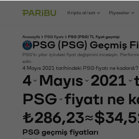
Kripto al/sat
Piyasalar
Anasayfa
PSG fiyatı
PSG (PSG) TL fiyat geçmişi
PSG (PSG) Geçmiş Fi
PSG'in yıllar içindeki fiyat değişimini inceleyin. Perfor
edin.
4 Mayıs 2021 tarihindeki PSG fiyatı ne kadardı?
4
Mayıs
2021
PSG
fiyatı ne 
₺286,23
≈
$34,5
PSG geçmiş fiyatları