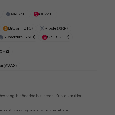
NMR/TL
CHZ/TL
Bitcoin (BTC)
Ripple (XRP)
Numeraire (NMR)
Chiliz (CHZ)
 (CHZ)
he (AVAX)
li herhangi bir öneride bulunmaz. Kripto varlıklar
eya yatırım danışmanınızdan destek alın.