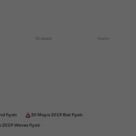
En düşük
Hacim
d fiyatı
30 Mayıs 2019 Bat fiyatı
 2019 Waves fiyatı