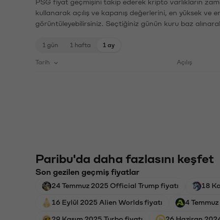
PSG fiyat geçmişini takip ederek kripto varlıkların zam
kullanarak açılış ve kapanış değerlerini, en yüksek ve e
görüntüleyebilirsiniz. Seçtiğiniz günün kuru baz alınarak
1 gün
1 hafta
1 ay
Tarih
Açılış
Paribu'da daha fazlasını keşfet
Son gezilen geçmiş fiyatlar
24 Temmuz 2025 Official Trump fiyatı
18 Ka
16 Eylül 2025 Alien Worlds fiyatı
4 Temmuz 
29 Kasım 2025 Turbo fiyatı
26 Haziran 2024