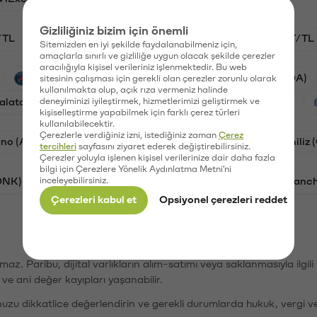
Gizliliğiniz bizim için önemli
/TL
HYPE/TL
GAL/TL
BTC/TL
OXT/TL
Sitemizden en iyi şekilde faydalanabilmeniz için,
amaçlarla sınırlı ve gizliliğe uygun olacak şekilde çerezler
aracılığıyla kişisel verileriniz işlenmektedir. Bu web
PSG (PSG)
Waves (WAVES)
Cardano (ADA)
sitesinin çalışması için gerekli olan çerezler zorunlu olarak
kullanılmakta olup, açık rıza vermeniz halinde
alatasaray (GAL)
deneyiminizi iyileştirmek, hizmetlerimizi geliştirmek ve
Ethereum (ETH)
Orchid (OXT)
kişiselleştirme yapabilmek için farklı çerez türleri
kullanılabilecektir.
Çerezlerle verdiğiniz izni, istediğiniz zaman
Çerez
no (ADA)
Dogecoin (DOGE)
Bat (BAT)
Chiliz
tercihleri
sayfasını ziyaret ederek değiştirebilirsiniz.
Çerezler yoluyla işlenen kişisel verilerinize dair daha fazla
bilgi için Çerezlere Yönelik Aydınlatma Metni'ni
ONK)
inceleyebilirsiniz.
Ethereum (ETH)
Synapse (SYN)
Avalanc
Çerezleri kabul et
Opsiyonel çerezleri reddet
şımaz. Paribu, dijital varlıkların alım-satımı veya saklanmasıyla ilgi
r ve ani değer kayıpları yaşanabilir.
nuzu dikkatlice değerlendirin ve gerekli durumlarda hukuk, vergi v