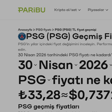
Kripto al/sat
Piyasalar
Anasayfa
PSG fiyatı
PSG (PSG) TL fiyat geçmişi
PSG (PSG) Geçmiş Fi
PSG'in yıllar içindeki fiyat değişimini inceleyin. Perfor
edin.
30 Nisan 2026 tarihindeki PSG fiyatı ne kadardı
30
Nisan
2026
PSG
fiyatı ne 
₺33,28
≈
$0,737
PSG geçmiş fiyatları