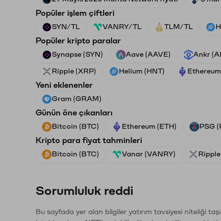
Popüler işlem çiftleri
SYN/TL
VANRY/TL
TLM/TL
H
Popüler kripto paralar
Synapse (SYN)
Aave (AAVE)
Ankr (
Ripple (XRP)
Helium (HNT)
Ethereum
Yeni eklenenler
Gram (GRAM)
Günün öne çıkanları
Bitcoin (BTC)
Ethereum (ETH)
PSG (
Kripto para fiyat tahminleri
Bitcoin (BTC)
Vanar (VANRY)
Ripple
Sorumluluk reddi
Bu sayfada yer alan bilgiler yatırım tavsiyesi niteliği ta