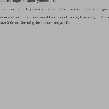
r ve ani değer kayıpları yaşanabilir.
nuzu dikkatlice değerlendirin ve gerekli durumlarda hukuk, vergi v
den veya kullanımından kaynaklanabilecek zarar, kayıp veya diğer 
Bazı ürünler tüm bölgelerde sunulmayabilir.