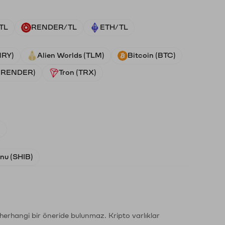
TL
RENDER/TL
ETH/TL
NRY)
Alien Worlds (TLM)
Bitcoin (BTC)
 (RENDER)
Tron (TRX)
)
Inu (SHIB)
li herhangi bir öneride bulunmaz. Kripto varlıklar