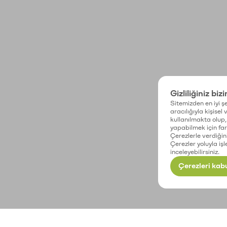
Gizliliğiniz biz
Sitemizden en iyi şe
aracılığıyla kişisel
kullanılmakta olup, 
yapabilmek için fark
Çerezlerle verdiğin
Çerezler yoluyla işl
inceleyebilirsiniz.
Çerezleri kabu