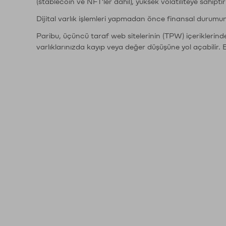
(stablecoin ve NFT'ler dahil), yüksek volatiliteye sahipti
Dijital varlık işlemleri yapmadan önce finansal durumu
Paribu, üçüncü taraf web sitelerinin (TPW) içeriklerin
varlıklarınızda kayıp veya değer düşüşüne yol açabilir. 