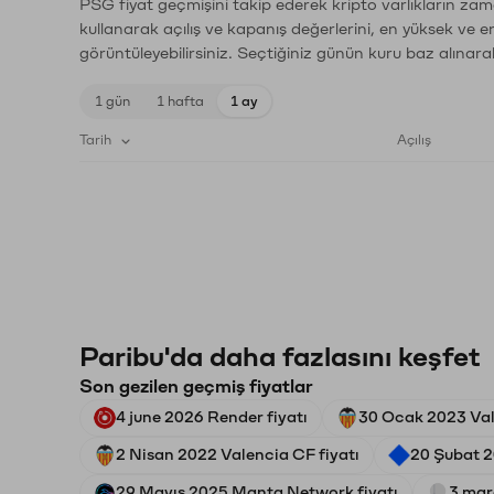
PSG fiyat geçmişini takip ederek kripto varlıkların zam
kullanarak açılış ve kapanış değerlerini, en yüksek ve e
görüntüleyebilirsiniz. Seçtiğiniz günün kuru baz alınarak
1 gün
1 hafta
1 ay
Tarih
Açılış
Paribu'da daha fazlasını keşfet
Son gezilen geçmiş fiyatlar
4 june 2026 Render fiyatı
30 Ocak 2023 Val
2 Nisan 2022 Valencia CF fiyatı
20 Şubat 2
29 Mayıs 2025 Manta Network fiyatı
3 mar