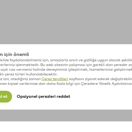
im için önemli
kilde faydalanabilmeniz için, amaçlarla sınırlı ve gizliliğe uygun olacak şekild
 verileriniz işlenmektedir. Bu web sitesinin çalışması için gerekli olan çerezler 
açık rıza vermeniz halinde deneyiminizi iyileştirmek, hizmetlerimizi geliştirmek
lı çerez türleri kullanılabilecektir.
iz izni, istediğiniz zaman
Çerez tercihleri
sayfasını ziyaret ederek değiştirebilir
enen kişisel verilerinize dair daha fazla bilgi için Çerezlere Yönelik Aydınlatma
l et
Opsiyonel çerezleri reddet