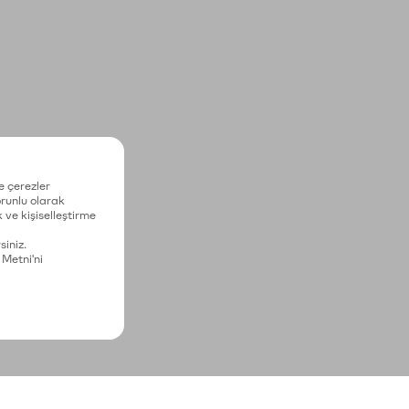
e çerezler
zorunlu olarak
 ve kişiselleştirme
siniz.
 Metni'ni