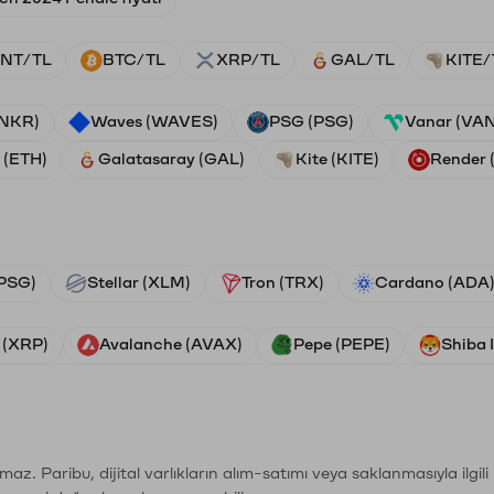
NT/TL
BTC/TL
XRP/TL
GAL/TL
KITE/
ANKR)
Waves (WAVES)
PSG (PSG)
Vanar (VA
 (ETH)
Galatasaray (GAL)
Kite (KITE)
Render
PSG)
Stellar (XLM)
Tron (TRX)
Cardano (ADA
 (XRP)
Avalanche (AVAX)
Pepe (PEPE)
Shiba 
şımaz. Paribu, dijital varlıkların alım-satımı veya saklanmasıyla ilgi