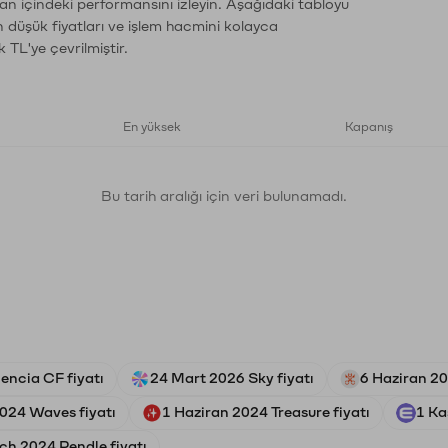
an içindeki performansını izleyin. Aşağıdaki tabloyu
n düşük fiyatları ve işlem hacmini kolayca
 TL'ye çevrilmiştir.
En yüksek
Kapanış
Bu tarih aralığı için veri bulunamadı.
encia CF fiyatı
24 Mart 2026 Sky fiyatı
6 Haziran 20
024 Waves fiyatı
1 Haziran 2024 Treasure fiyatı
1 Ka
ch 2024 Pendle fiyatı