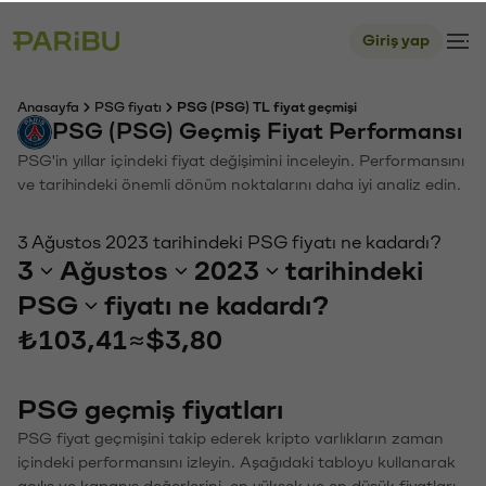
Giriş yap
Anasayfa
PSG fiyatı
PSG (PSG) TL fiyat geçmişi
PSG (PSG) Geçmiş Fiyat Performansı
PSG'in yıllar içindeki fiyat değişimini inceleyin. Performansını
ve tarihindeki önemli dönüm noktalarını daha iyi analiz edin.
3 Ağustos 2023 tarihindeki PSG fiyatı ne kadardı?
3
Ağustos
2023
tarihindeki
PSG
fiyatı ne kadardı?
₺103,41
≈
$3,80
PSG geçmiş fiyatları
PSG fiyat geçmişini takip ederek kripto varlıkların zaman
içindeki performansını izleyin. Aşağıdaki tabloyu kullanarak
açılış ve kapanış değerlerini, en yüksek ve en düşük fiyatları