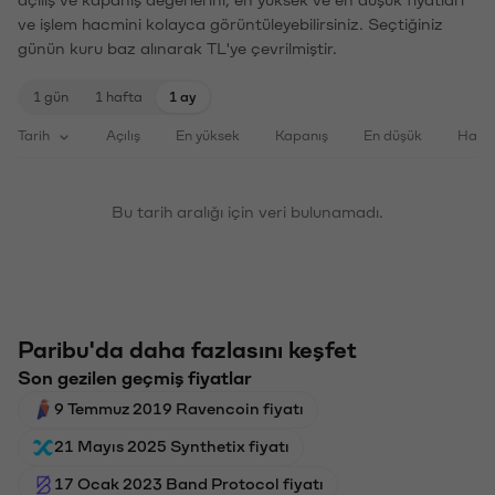
ve işlem hacmini kolayca görüntüleyebilirsiniz. Seçtiğiniz
günün kuru baz alınarak TL'ye çevrilmiştir.
1 gün
1 hafta
1 ay
Tarih
Açılış
En yüksek
Kapanış
En düşük
Haci
Bu tarih aralığı için veri bulunamadı.
Paribu'da daha fazlasını keşfet
Son gezilen geçmiş fiyatlar
9 Temmuz 2019 Ravencoin fiyatı
21 Mayıs 2025 Synthetix fiyatı
17 Ocak 2023 Band Protocol fiyatı