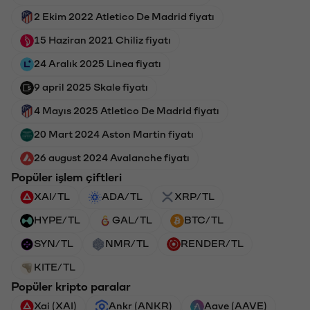
2 Ekim 2022 Atletico De Madrid fiyatı
15 Haziran 2021 Chiliz fiyatı
24 Aralık 2025 Linea fiyatı
9 april 2025 Skale fiyatı
4 Mayıs 2025 Atletico De Madrid fiyatı
20 Mart 2024 Aston Martin fiyatı
26 august 2024 Avalanche fiyatı
Popüler işlem çiftleri
XAI/TL
ADA/TL
XRP/TL
HYPE/TL
GAL/TL
BTC/TL
SYN/TL
NMR/TL
RENDER/TL
KITE/TL
Popüler kripto paralar
Xai (XAI)
Ankr (ANKR)
Aave (AAVE)