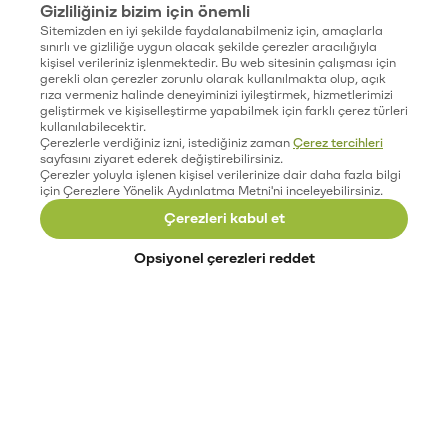
Gizliliğiniz bizim için önemli
Sitemizden en iyi şekilde faydalanabilmeniz için, amaçlarla
sınırlı ve gizliliğe uygun olacak şekilde çerezler aracılığıyla
kişisel verileriniz işlenmektedir. Bu web sitesinin çalışması için
gerekli olan çerezler zorunlu olarak kullanılmakta olup, açık
rıza vermeniz halinde deneyiminizi iyileştirmek, hizmetlerimizi
geliştirmek ve kişiselleştirme yapabilmek için farklı çerez türleri
kullanılabilecektir.
Çerezlerle verdiğiniz izni, istediğiniz zaman
Çerez tercihleri
sayfasını ziyaret ederek değiştirebilirsiniz.
Çerezler yoluyla işlenen kişisel verilerinize dair daha fazla bilgi
için Çerezlere Yönelik Aydınlatma Metni'ni inceleyebilirsiniz.
Çerezleri kabul et
Opsiyonel çerezleri reddet
Paribu’yu keşfet
Eğitimler
Etkinlikler