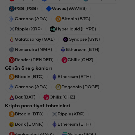
PSG (PSG)
Waves (WAVES)
Cardano (ADA)
Bitcoin (BTC)
Ripple (XRP)
Hyperliquid (HYPE)
Galatasaray (GAL)
Synapse (SYN)
Numeraire (NMR)
Ethereum (ETH)
Render (RENDER)
Chiliz (CHZ)
Günün öne çıkanları
Bitcoin (BTC)
Ethereum (ETH)
Cardano (ADA)
Dogecoin (DOGE)
Bat (BAT)
Chiliz (CHZ)
Kripto para fiyat tahminleri
Bitcoin (BTC)
Ripple (XRP)
Bonk (BONK)
Ethereum (ETH)
Avalanche (AVAX)
Solana (SOL)