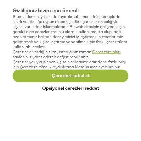
Gizliliğiniz bizim için önemli
Sitemizden en iyi şekilde faydalanabilmeniz için, amaçlarla
sınırlı ve gizliliğe uygun olacak şekilde çerezler aracılığıyla
kişisel verileriniz işlenmektedir. Bu web sitesinin çalışması için
gerekli olan çerezler zorunlu olarak kullanılmakta olup, açık
rıza vermeniz halinde deneyiminizi iyileştirmek, hizmetlerimizi
geliştirmek ve kişiselleştirme yapabilmek için farklı çerez türleri
kullanılabilecektir.
Çerezlerle verdiğiniz izni, istediğiniz zaman
Çerez tercihleri
sayfasını ziyaret ederek değiştirebilirsiniz.
Çerezler yoluyla işlenen kişisel verilerinize dair daha fazla bilgi
için Çerezlere Yönelik Aydınlatma Metni'ni inceleyebilirsiniz.
Çerezleri kabul et
Opsiyonel çerezleri reddet
Paribu’yu keşfet
Eğitimler