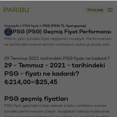
Giriş yap
Anasayfa
PSG fiyatı
PSG (PSG) TL fiyat geçmişi
PSG (PSG) Geçmiş Fiyat Performansı
PSG'in yıllar içindeki fiyat değişimini inceleyin. Performansını
ve tarihindeki önemli dönüm noktalarını daha iyi analiz edin.
29 Temmuz 2021 tarihindeki PSG fiyatı ne kadardı?
29
Temmuz
2021
tarihindeki
PSG
fiyatı ne kadardı?
₺214,00
≈
$25,45
PSG geçmiş fiyatları
PSG fiyat geçmişini takip ederek kripto varlıkların zaman
içindeki performansını izleyin. Aşağıdaki tabloyu kullanarak
açılış ve kapanış değerlerini, en yüksek ve en düşük fiyatları