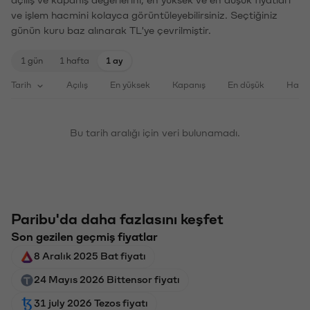
ve işlem hacmini kolayca görüntüleyebilirsiniz. Seçtiğiniz
günün kuru baz alınarak TL'ye çevrilmiştir.
1 gün
1 hafta
1 ay
Tarih
Açılış
En yüksek
Kapanış
En düşük
Haci
Bu tarih aralığı için veri bulunamadı.
Paribu'da daha fazlasını keşfet
Son gezilen geçmiş fiyatlar
8 Aralık 2025 Bat fiyatı
24 Mayıs 2026 Bittensor fiyatı
31 july 2026 Tezos fiyatı