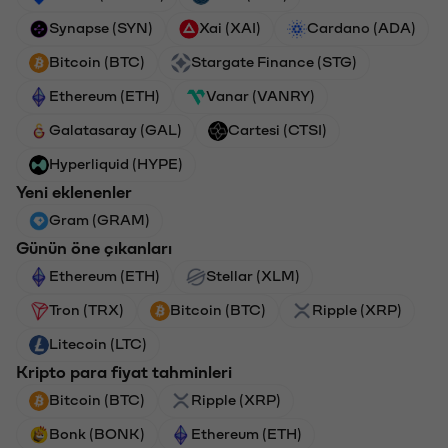
Synapse (SYN)
Xai (XAI)
Cardano (ADA)
Bitcoin (BTC)
Stargate Finance (STG)
Ethereum (ETH)
Vanar (VANRY)
Galatasaray (GAL)
Cartesi (CTSI)
Hyperliquid (HYPE)
Yeni eklenenler
Gram (GRAM)
Günün öne çıkanları
Ethereum (ETH)
Stellar (XLM)
Tron (TRX)
Bitcoin (BTC)
Ripple (XRP)
Litecoin (LTC)
Kripto para fiyat tahminleri
Bitcoin (BTC)
Ripple (XRP)
Bonk (BONK)
Ethereum (ETH)