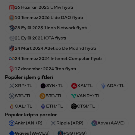
16 Haziran 2025 UMA fiyatı
10 Temmuz 2026 Lido DAO fiyatı
28 Eylül 2023 1inch Network fiyatı
21 Eylül 2021 IOTA fiyatı
24 Mart 2024 Atletico De Madrid fiyatı
24 Temmuz 2024 Internet Computer fiyatı
17 december 2024 Tron fiyatı
Popüler işlem çiftleri
XRP/TL
SYN/TL
XAI/TL
ADA/TL
STG/TL
BTC/TL
VANRY/TL
GAL/TL
ETH/TL
CTSI/TL
Popüler kripto paralar
Ankr (ANKR)
Ripple (XRP)
Aave (AAVE)
Waves (WAVES)
PSG (PSG)