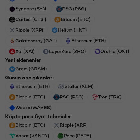
Synapse (SYN)
PSG (PSG)
Cartesi (CTSI)
Bitcoin (BTC)
Ripple (XRP)
Helium (HNT)
Galatasaray (GAL)
Ethereum (ETH)
Xai (XAI)
LayerZero (ZRO)
Orchid (OXT)
Yeni eklenenler
Gram (GRAM)
Günün öne çıkanları
Ethereum (ETH)
Stellar (XLM)
Bitcoin (BTC)
PSG (PSG)
Tron (TRX)
Waves (WAVES)
Kripto para fiyat tahminleri
Bitcoin (BTC)
Ripple (XRP)
Vanar (VANRY)
Pepe (PEPE)