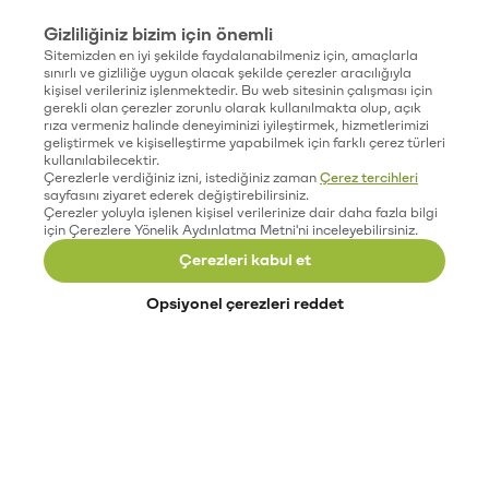
Gizliliğiniz bizim için önemli
Sitemizden en iyi şekilde faydalanabilmeniz için, amaçlarla
sınırlı ve gizliliğe uygun olacak şekilde çerezler aracılığıyla
kişisel verileriniz işlenmektedir. Bu web sitesinin çalışması için
gerekli olan çerezler zorunlu olarak kullanılmakta olup, açık
rıza vermeniz halinde deneyiminizi iyileştirmek, hizmetlerimizi
geliştirmek ve kişiselleştirme yapabilmek için farklı çerez türleri
kullanılabilecektir.
Çerezlerle verdiğiniz izni, istediğiniz zaman
Çerez tercihleri
sayfasını ziyaret ederek değiştirebilirsiniz.
Çerezler yoluyla işlenen kişisel verilerinize dair daha fazla bilgi
için Çerezlere Yönelik Aydınlatma Metni'ni inceleyebilirsiniz.
Çerezleri kabul et
Opsiyonel çerezleri reddet
Paribu’yu keşfet
Eğitimler