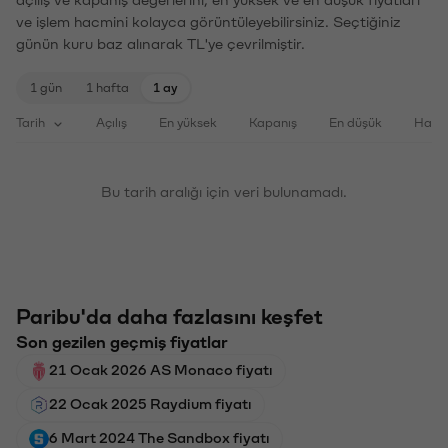
açılış ve kapanış değerlerini, en yüksek ve en düşük fiyatları
ve işlem hacmini kolayca görüntüleyebilirsiniz. Seçtiğiniz
günün kuru baz alınarak TL'ye çevrilmiştir.
1 gün
1 hafta
1 ay
Tarih
Açılış
En yüksek
Kapanış
En düşük
Haci
Bu tarih aralığı için veri bulunamadı.
Paribu'da daha fazlasını keşfet
Son gezilen geçmiş fiyatlar
21 Ocak 2026 AS Monaco fiyatı
22 Ocak 2025 Raydium fiyatı
6 Mart 2024 The Sandbox fiyatı