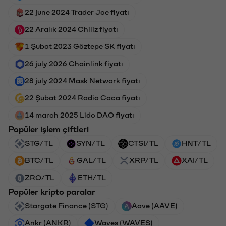
22 june 2024 Trader Joe fiyatı
22 Aralık 2024 Chiliz fiyatı
1 Şubat 2023 Göztepe SK fiyatı
26 july 2026 Chainlink fiyatı
28 july 2024 Mask Network fiyatı
22 Şubat 2024 Radio Caca fiyatı
14 march 2025 Lido DAO fiyatı
Popüler işlem çiftleri
STG/TL
SYN/TL
CTSI/TL
HNT/TL
BTC/TL
GAL/TL
XRP/TL
XAI/TL
ZRO/TL
ETH/TL
Popüler kripto paralar
Stargate Finance (STG)
Aave (AAVE)
Ankr (ANKR)
Waves (WAVES)