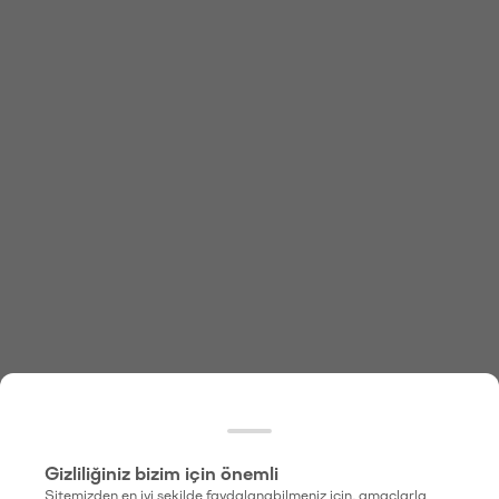
Gizliliğiniz bizim için önemli
Sitemizden en iyi şekilde faydalanabilmeniz için, amaçlarla