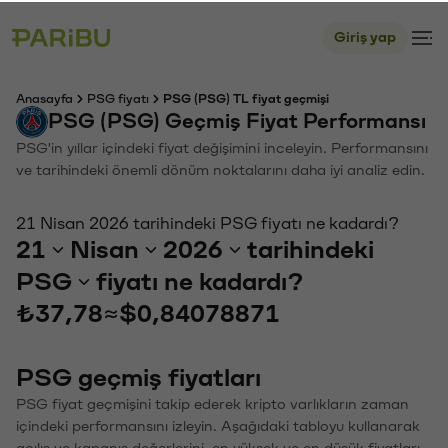
Giriş yap
Anasayfa
PSG fiyatı
PSG (PSG) TL fiyat geçmişi
PSG (PSG) Geçmiş Fiyat Performansı
PSG'in yıllar içindeki fiyat değişimini inceleyin. Performansını
ve tarihindeki önemli dönüm noktalarını daha iyi analiz edin.
21 Nisan 2026 tarihindeki PSG fiyatı ne kadardı?
21
Nisan
2026
tarihindeki
PSG
fiyatı ne kadardı?
₺37,78
≈
$0,84078871
PSG geçmiş fiyatları
PSG fiyat geçmişini takip ederek kripto varlıkların zaman
içindeki performansını izleyin. Aşağıdaki tabloyu kullanarak
açılış ve kapanış değerlerini, en yüksek ve en düşük fiyatları