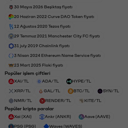
30 Mayıs 2026 Beşiktaş fiyatı
20 Haziran 2022 Curve DAO Token fiyatı
12 Ağustos 2020 Tezos fiyatı
29 Temmuz 2021 Manchester City FC fiyatı
31 july 2019 Chainlink fiyatı
3 Nisan 2024 Ethereum Name Service fiyatı
23 Mart 2025 Floki fiyatı
Popüler işlem çiftleri
XAI/TL
ADA/TL
HYPE/TL
XRP/TL
GAL/TL
BTC/TL
SYN/TL
NMR/TL
RENDER/TL
KITE/TL
Popüler kripto paralar
Xai (XAI)
Ankr (ANKR)
Aave (AAVE)
PSG (PSG)
Waves (WAVES)