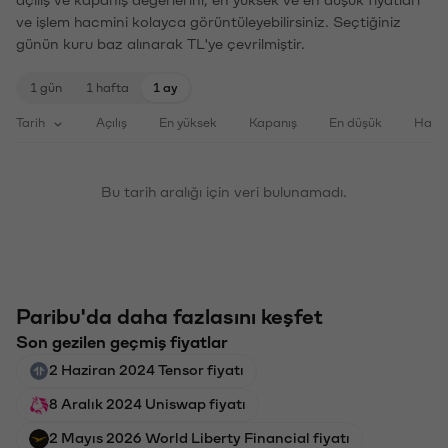
ve işlem hacmini kolayca görüntüleyebilirsiniz. Seçtiğiniz
günün kuru baz alınarak TL'ye çevrilmiştir.
1 gün
1 hafta
1 ay
Tarih
Açılış
En yüksek
Kapanış
En düşük
Haci
Bu tarih aralığı için veri bulunamadı.
Paribu'da daha fazlasını keşfet
Son gezilen geçmiş fiyatlar
2 Haziran 2024 Tensor fiyatı
8 Aralık 2024 Uniswap fiyatı
2 Mayıs 2026 World Liberty Financial fiyatı