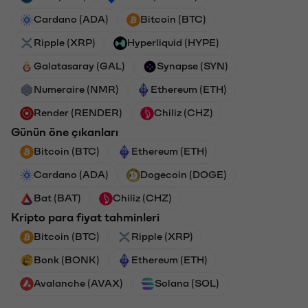
Cardano (ADA)
Bitcoin (BTC)
Ripple (XRP)
Hyperliquid (HYPE)
Galatasaray (GAL)
Synapse (SYN)
Numeraire (NMR)
Ethereum (ETH)
Render (RENDER)
Chiliz (CHZ)
Günün öne çıkanları
Bitcoin (BTC)
Ethereum (ETH)
Cardano (ADA)
Dogecoin (DOGE)
Bat (BAT)
Chiliz (CHZ)
Kripto para fiyat tahminleri
Bitcoin (BTC)
Ripple (XRP)
Bonk (BONK)
Ethereum (ETH)
Avalanche (AVAX)
Solana (SOL)