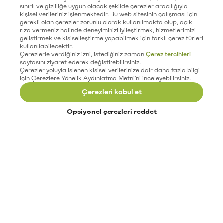
sınırlı ve gizliliğe uygun olacak şekilde çerezler aracılığıyla
kişisel verileriniz işlenmektedir. Bu web sitesinin çalışması için
gerekli olan çerezler zorunlu olarak kullanılmakta olup, açık
rıza vermeniz halinde deneyiminizi iyileştirmek, hizmetlerimizi
geliştirmek ve kişiselleştirme yapabilmek için farklı çerez türleri
kullanılabilecektir.
Çerezlerle verdiğiniz izni, istediğiniz zaman
Çerez tercihleri
sayfasını ziyaret ederek değiştirebilirsiniz.
Çerezler yoluyla işlenen kişisel verilerinize dair daha fazla bilgi
için Çerezlere Yönelik Aydınlatma Metni'ni inceleyebilirsiniz.
Çerezleri kabul et
Opsiyonel çerezleri reddet
Paribu’yu keşfet
Eğitimler
Etkinlikler
Açık pozisyonlar
Paribu sistem durumu