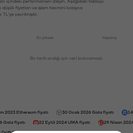
an içindeki performansını izleyin. Aşağıdaki tabloyu
n düşük fiyatları ve işlem hacmini kolayca
 TL'ye çevrilmiştir.
En yüksek
Kapanış
Bu tarih aralığı için veri bulunamadı.
im 2023 Ethereum fiyatı
30 Ocak 2026 Gala fiyatı
14
6 Gala fiyatı
22 Eylül 2024 UMA fiyatı
29 Nisan 2024
Drift fiyatı