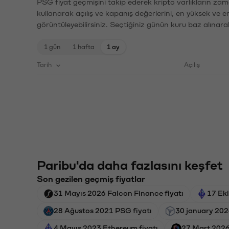
PSG fiyat geçmişini takip ederek kripto varlıkların zam
kullanarak açılış ve kapanış değerlerini, en yüksek ve e
görüntüleyebilirsiniz. Seçtiğiniz günün kuru baz alınarak
1 gün
1 hafta
1 ay
Tarih
Açılış
Paribu'da daha fazlasını keşfet
Son gezilen geçmiş fiyatlar
31 Mayıs 2026 Falcon Finance fiyatı
17 Ek
28 Ağustos 2021 PSG fiyatı
30 january 202
4 Mayıs 2023 Ethereum fiyatı
27 Mart 2026 