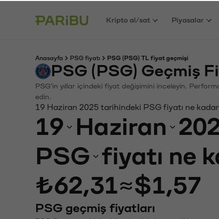
Kripto al/sat
Piyasalar
Anasayfa
PSG fiyatı
PSG (PSG) TL fiyat geçmişi
PSG (PSG) Geçmiş Fi
PSG'in yıllar içindeki fiyat değişimini inceleyin. Perfor
edin.
19 Haziran 2025 tarihindeki PSG fiyatı ne kadar
19
Haziran
20
PSG
fiyatı ne 
₺62,31
≈
$1,57
PSG geçmiş fiyatları