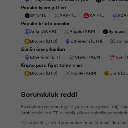
Popüler işlem çiftleri
SYN/TL
XRP/TL
XAI/TL
ADA
Popüler kripto paralar
Ankr (ANKR)
Ripple (XRP)
Synapse 
Bitcoin (BTC)
Ethereum (ETH)
Starg
Günün öne çıkanları
Ethereum (ETH)
Stellar (XLM)
Tron (
Kripto para fiyat tahminleri
Bitcoin (BTC)
Ripple (XRP)
Bonk (B
Sorumluluk reddi
Bu sayfada yer alan bilgiler yatırım tavsiyesi niteliği ta
(stablecoin ve NFT'ler dahil), yüksek volatiliteye sahipti
Dijital varlık işlemleri yapmadan önce finansal durumu