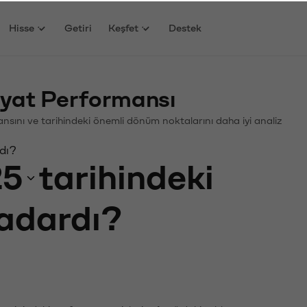
Hisse
Getiri
Keşfet
Destek
yat Performansı
mansını ve tarihindeki önemli dönüm noktalarını daha iyi analiz
dı?
25
tarihindeki
kadardı?