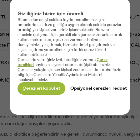
Gizliliğiniz bizim için önemli
/TL
STG/TL
BTC/TL
VANRY/TL
GAL/T
Sitemizden en iyi şekilde faydalanabilmeniz için,
amaçlarla sınırlı ve gizliliğe uygun olacak şekilde çerezler
aracılığıyla kişisel verileriniz işlenmektedir. Bu web
(SYN)
Aave (AAVE)
Waves (WAVES)
PSG (PS
sitesinin çalışması için gerekli olan çerezler zorunlu olarak
kullanılmakta olup, açık rıza vermeniz halinde
ate Finance (STG)
deneyiminizi iyileştirmek, hizmetlerimizi geliştirmek ve
Vanar (VANRY)
Galatasaray (GA
kişiselleştirme yapabilmek için farklı çerez türleri
kullanılabilecektir.
Çerezlerle verdiğiniz izni, istediğiniz zaman
Çerez
TRX)
Bitcoin (BTC)
Ripple (XRP)
Solana (SOL)
tercihleri
sayfasını ziyaret ederek değiştirebilirsiniz.
Çerezler yoluyla işlenen kişisel verilerinize dair daha fazla
bilgi için Çerezlere Yönelik Aydınlatma Metni'ni
ONK)
inceleyebilirsiniz.
Ethereum (ETH)
Synapse (SYN)
Avalanc
Çerezleri kabul et
Opsiyonel çerezleri reddet
şımaz. Paribu, dijital varlıkların alım-satımı veya saklanmasıyla ilgi
r ve ani değer kayıpları yaşanabilir.
nuzu dikkatlice değerlendirin ve gerekli durumlarda hukuk, vergi v