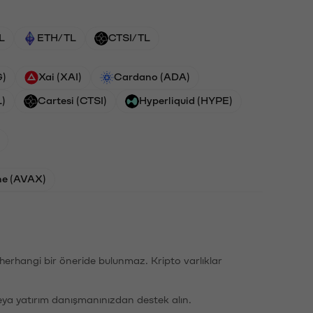
L
ETH/TL
CTSI/TL
G)
Xai (XAI)
Cardano (ADA)
L)
Cartesi (CTSI)
Hyperliquid (HYPE)
he (AVAX)
li herhangi bir öneride bulunmaz. Kripto varlıklar
eya yatırım danışmanınızdan destek alın.