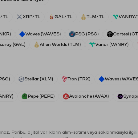
/TL
XRP/TL
GAL/TL
TLM/TL
VANRY/
ANKR)
Waves (WAVES)
PSG (PSG)
Cartesi (CT
saray (GAL)
Alien Worlds (TLM)
Vanar (VANRY)
PSG)
Stellar (XLM)
Tron (TRX)
Waves (WAVES
VANRY)
Pepe (PEPE)
Avalanche (AVAX)
Synaps
şımaz. Paribu, dijital varlıkların alım-satımı veya saklanmasıyla ilgi