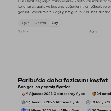
PSG fiyat geçmişini takip ederek kripto varlıkların zam
kullanarak açılış ve kapanış değerlerini, en yüksek ve e
görüntüleyebilirsiniz. Seçtiğiniz günün kuru baz alınarak
1 gün
1 hafta
1 ay
Tarih
Açılış
Paribu'da daha fazlasını keşfet
Son gezilen geçmiş fiyatlar
9 Ağustos 2021 Galatasaray fiyatı
24 octob
13 Temmuz 2026 Altlayer fiyatı
18 Mayıs 20
18 Nisan 2022 Inter Milan fiyatı
29 Temmuz 