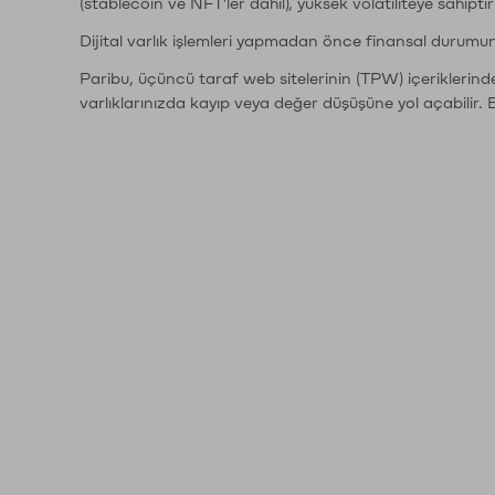
(stablecoin ve NFT'ler dahil), yüksek volatiliteye sahipti
Dijital varlık işlemleri yapmadan önce finansal durumu
Paribu, üçüncü taraf web sitelerinin (TPW) içeriklerin
varlıklarınızda kayıp veya değer düşüşüne yol açabilir. 