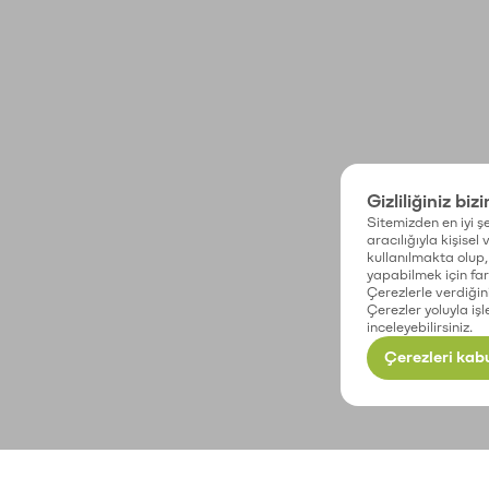
Gizliliğiniz biz
Sitemizden en iyi şe
aracılığıyla kişisel
kullanılmakta olup, 
yapabilmek için fark
Çerezlerle verdiğin
Çerezler yoluyla işl
inceleyebilirsiniz.
Çerezleri kabu