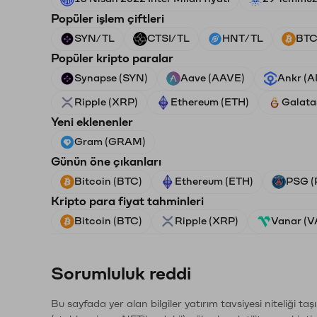
Popüler işlem çiftleri
SYN/TL
CTSI/TL
HNT/TL
BTC
Popüler kripto paralar
Synapse (SYN)
Aave (AAVE)
Ankr (
Ripple (XRP)
Ethereum (ETH)
Galata
Yeni eklenenler
Gram (GRAM)
Günün öne çıkanları
Bitcoin (BTC)
Ethereum (ETH)
PSG (
Kripto para fiyat tahminleri
Bitcoin (BTC)
Ripple (XRP)
Vanar (
Sorumluluk reddi
Bu sayfada yer alan bilgiler yatırım tavsiyesi niteliği ta