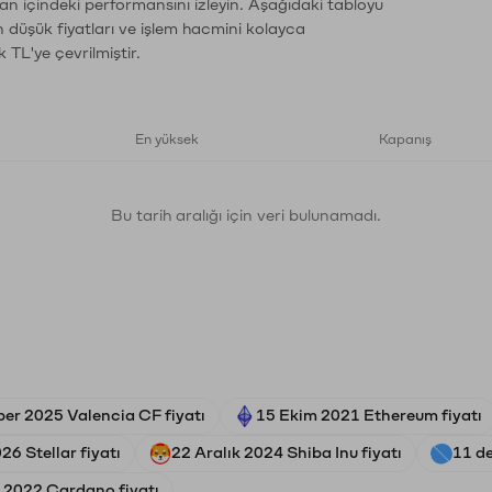
an içindeki performansını izleyin. Aşağıdaki tabloyu
n düşük fiyatları ve işlem hacmini kolayca
 TL'ye çevrilmiştir.
En yüksek
Kapanış
Bu tarih aralığı için veri bulunamadı.
er 2025 Valencia CF fiyatı
15 Ekim 2021 Ethereum fiyatı
26 Stellar fiyatı
22 Aralık 2024 Shiba Inu fiyatı
11 d
2022 Cardano fiyatı