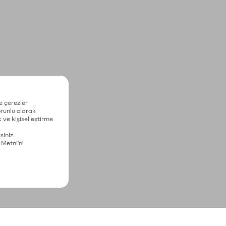
e çerezler
zorunlu olarak
 ve kişiselleştirme
siniz.
 Metni'ni