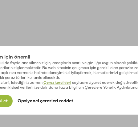
im için önemli
kilde faydalanabilmeniz için, amaçlarla sınırlı ve gizliliğe uygun olacak şekild
 verileriniz işlenmektedir. Bu web sitesinin çalışması için gerekli olan çerezler 
açık rıza vermeniz halinde deneyiminizi iyileştirmek, hizmetlerimizi geliştirmek
lı çerez türleri kullanılabilecektir.
iz izni, istediğiniz zaman
Çerez tercihleri
sayfasını ziyaret ederek değiştirebilir
enen kişisel verilerinize dair daha fazla bilgi için Çerezlere Yönelik Aydınlatma
l et
Opsiyonel çerezleri reddet