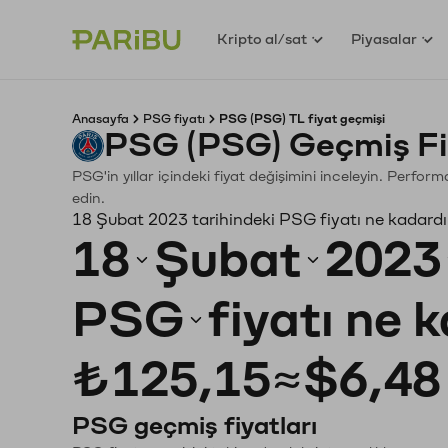
Kripto al/sat
Piyasalar
Anasayfa
PSG fiyatı
PSG (PSG) TL fiyat geçmişi
PSG (PSG) Geçmiş Fi
PSG'in yıllar içindeki fiyat değişimini inceleyin. Perfor
edin.
18 Şubat 2023 tarihindeki PSG fiyatı ne kadard
18
Şubat
2023
PSG
fiyatı ne 
₺125,15
≈
$6,48
PSG geçmiş fiyatları