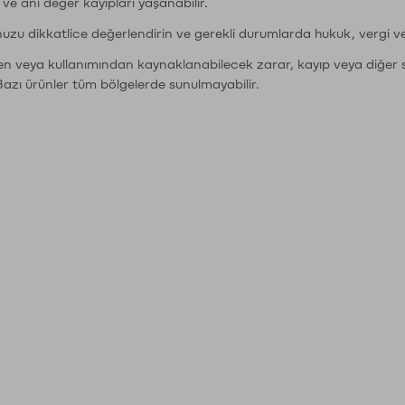
r ve ani değer kayıpları yaşanabilir.
nuzu dikkatlice değerlendirin ve gerekli durumlarda hukuk, vergi v
den veya kullanımından kaynaklanabilecek zarar, kayıp veya diğer 
Bazı ürünler tüm bölgelerde sunulmayabilir.