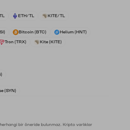
TL
ETH/TL
KITE/TL
SI)
Bitcoin (BTC)
Helium (HNT)
Tron (TRX)
Kite (KITE)
)
e (SYN)
li herhangi bir öneride bulunmaz. Kripto varlıklar