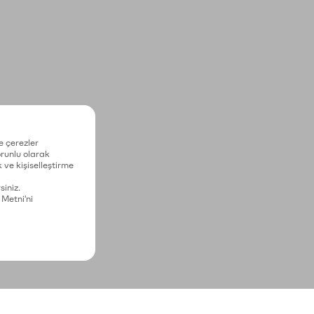
e çerezler
zorunlu olarak
 ve kişiselleştirme
siniz.
 Metni'ni