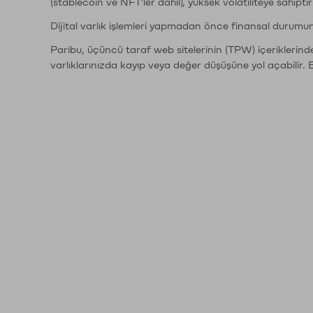
(stablecoin ve NFT'ler dahil), yüksek volatiliteye sahipti
Dijital varlık işlemleri yapmadan önce finansal durumu
Paribu, üçüncü taraf web sitelerinin (TPW) içeriklerin
varlıklarınızda kayıp veya değer düşüşüne yol açabilir. 