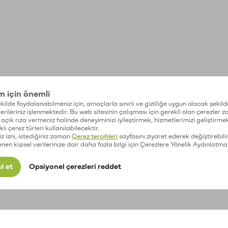
im için önemli
kilde faydalanabilmeniz için, amaçlarla sınırlı ve gizliliğe uygun olacak şekild
 verileriniz işlenmektedir. Bu web sitesinin çalışması için gerekli olan çerezler 
açık rıza vermeniz halinde deneyiminizi iyileştirmek, hizmetlerimizi geliştirmek
lı çerez türleri kullanılabilecektir.
iz izni, istediğiniz zaman
Çerez tercihleri
sayfasını ziyaret ederek değiştirebilir
enen kişisel verilerinize dair daha fazla bilgi için Çerezlere Yönelik Aydınlatma
l et
Opsiyonel çerezleri reddet