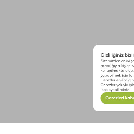
Gizliliğiniz biz
Sitemizden en iyi şe
aracılığıyla kişisel
kullanılmakta olup, 
yapabilmek için fark
Çerezlerle verdiğin
Çerezler yoluyla işl
inceleyebilirsiniz.
Çerezleri kabu