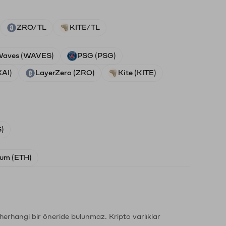
ZRO/TL
KITE/TL
aves (WAVES)
PSG (PSG)
XAI)
LayerZero (ZRO)
Kite (KITE)
)
um (ETH)
li herhangi bir öneride bulunmaz. Kripto varlıklar