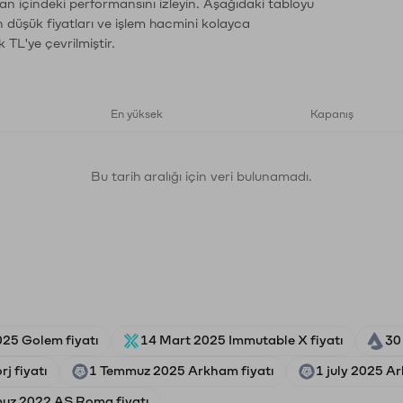
an içindeki performansını izleyin. Aşağıdaki tabloyu
n düşük fiyatları ve işlem hacmini kolayca
 TL'ye çevrilmiştir.
En yüksek
Kapanış
Bu tarih aralığı için veri bulunamadı.
025 Golem fiyatı
14 Mart 2025 Immutable X fiyatı
30
j fiyatı
1 Temmuz 2025 Arkham fiyatı
1 july 2025 A
uz 2022 AS Roma fiyatı