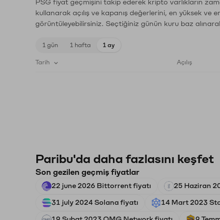
PSG fiyat geçmişini takip ederek kripto varlıkların zam
kullanarak açılış ve kapanış değerlerini, en yüksek ve e
görüntüleyebilirsiniz. Seçtiğiniz günün kuru baz alınarak
1 gün
1 hafta
1 ay
Tarih
Açılış
Paribu'da daha fazlasını keşfet
Son gezilen geçmiş fiyatlar
22 june 2026 Bittorrent fiyatı
25 Haziran 2
31 july 2024 Solana fiyatı
14 Mart 2023 Stor
19 Şubat 2023 OMG Network fiyatı
9 Temm