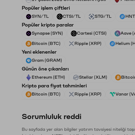
Popüler işlem çiftleri
SYN/TL
CTSI/TL
STG/TL
HNT
Popüler kripto paralar
Synapse (SYN)
Cartesi (CTSI)
Aave 
Bitcoin (BTC)
Ripple (XRP)
Helium (
Yeni eklenenler
Gram (GRAM)
Günün öne çıkanları
Ethereum (ETH)
Stellar (XLM)
Bitcoi
Kripto para fiyat tahminleri
Bitcoin (BTC)
Ripple (XRP)
Vanar (
Sorumluluk reddi
Bu sayfada yer alan bilgiler yatırım tavsiyesi niteliği ta