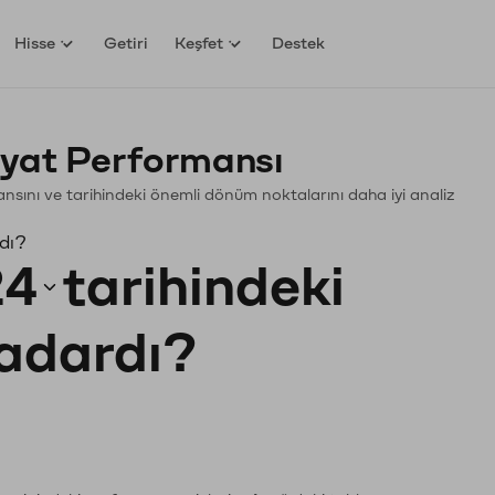
Hisse
Getiri
Keşfet
Destek
yat Performansı
mansını ve tarihindeki önemli dönüm noktalarını daha iyi analiz
dı?
24
tarihindeki
kadardı?