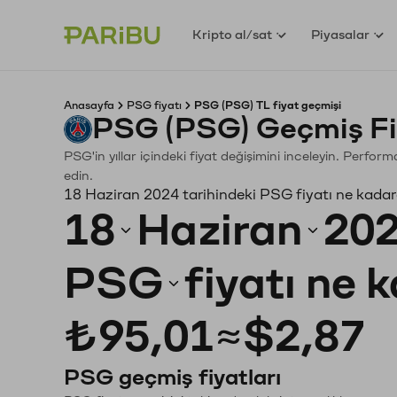
Kripto al/sat
Piyasalar
Anasayfa
PSG fiyatı
PSG (PSG) TL fiyat geçmişi
PSG (PSG) Geçmiş Fi
PSG'in yıllar içindeki fiyat değişimini inceleyin. Perfor
edin.
18 Haziran 2024 tarihindeki PSG fiyatı ne kadar
18
Haziran
20
PSG
fiyatı ne 
₺95,01
≈
$2,87
PSG geçmiş fiyatları