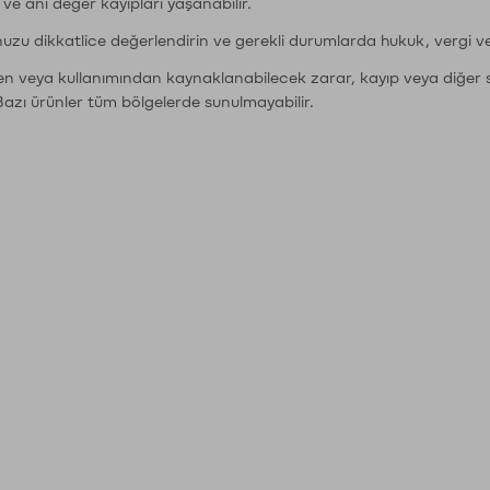
r ve ani değer kayıpları yaşanabilir.
nuzu dikkatlice değerlendirin ve gerekli durumlarda hukuk, vergi v
den veya kullanımından kaynaklanabilecek zarar, kayıp veya diğer 
Bazı ürünler tüm bölgelerde sunulmayabilir.