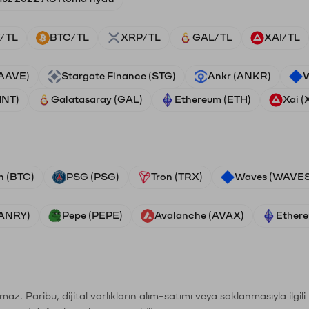
/TL
BTC/TL
XRP/TL
GAL/TL
XAI/TL
(AAVE)
Stargate Finance (STG)
Ankr (ANKR)
W
HNT)
Galatasaray (GAL)
Ethereum (ETH)
Xai (
n (BTC)
PSG (PSG)
Tron (TRX)
Waves (WAVES
VANRY)
Pepe (PEPE)
Avalanche (AVAX)
Ethere
şımaz. Paribu, dijital varlıkların alım-satımı veya saklanmasıyla ilgi