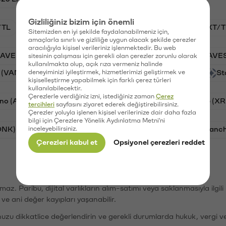
Gizliliğiniz bizim için önemli
/TL
BTC/TL
VANRY/TL
GAL/TL
OXT/T
Sitemizden en iyi şekilde faydalanabilmeniz için,
amaçlarla sınırlı ve gizliliğe uygun olacak şekilde çerezler
aracılığıyla kişisel verileriniz işlenmektedir. Bu web
AAVE)
Ripple (XRP)
PSG (PSG)
Waves (WAVE
sitesinin çalışması için gerekli olan çerezler zorunlu olarak
kullanılmakta olup, açık rıza vermeniz halinde
 (VANRY)
deneyiminizi iyileştirmek, hizmetlerimizi geliştirmek ve
Galatasaray (GAL)
Orchid (OXT)
St
kişiselleştirme yapabilmek için farklı çerez türleri
kullanılabilecektir.
Çerezlerle verdiğiniz izni, istediğiniz zaman
Çerez
no (ADA)
Tron (TRX)
Bitcoin (BTC)
Ripple (XR
tercihleri
sayfasını ziyaret ederek değiştirebilirsiniz.
Çerezler yoluyla işlenen kişisel verilerinize dair daha fazla
bilgi için Çerezlere Yönelik Aydınlatma Metni'ni
ONK)
inceleyebilirsiniz.
Ethereum (ETH)
Synapse (SYN)
Avalanc
Çerezleri kabul et
Opsiyonel çerezleri reddet
şımaz. Paribu, dijital varlıkların alım-satımı veya saklanmasıyla ilgi
r ve ani değer kayıpları yaşanabilir.
nuzu dikkatlice değerlendirin ve gerekli durumlarda hukuk, vergi v