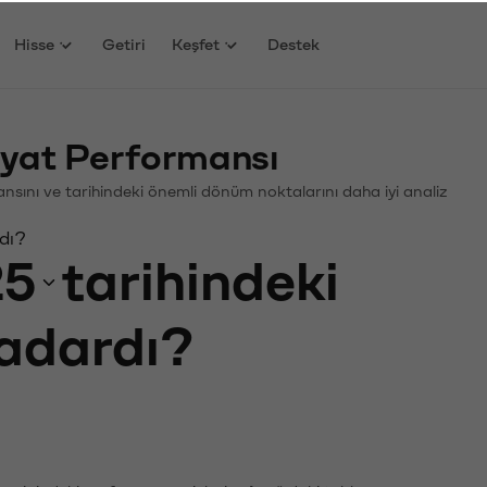
Hisse
Getiri
Keşfet
Destek
yat Performansı
mansını ve tarihindeki önemli dönüm noktalarını daha iyi analiz
dı?
25
tarihindeki
kadardı?