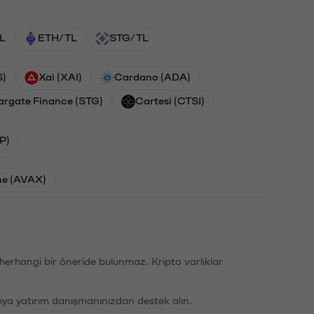
L
ETH/TL
STG/TL
S)
Xai (XAI)
Cardano (ADA)
argate Finance (STG)
Cartesi (CTSI)
P)
he (AVAX)
li herhangi bir öneride bulunmaz. Kripto varlıklar
eya yatırım danışmanınızdan destek alın.