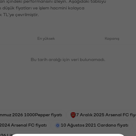
an içindeki performansını izleyin. Aşağıdaki tabloyu
n düşük fiyatları ve işlem hacmini kolayca
 TL'ye çevrilmiştir.
En yüksek
Kapanış
Bu tarih aralığı için veri bulunamadı.
mmuz 2026 1000Pepper fiyatı
7 Aralık 2025 Arsenal FC fiy
 2024 Arsenal FC fiyatı
10 Ağustos 2021 Cardano fiyatı
26 Litecoin fiyatı