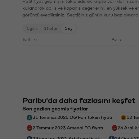
PSG fiyat geçmişini takip ederek kripto varlıkların zam
kullanarak açılış ve kapanış değerlerini, en yüksek ve e
görüntüleyebilirsiniz. Seçtiğiniz günün kuru baz alınarak
1 gün
1 hafta
1 ay
Tarih
Açılış
Paribu'da daha fazlasını keşfet
Son gezilen geçmiş fiyatlar
31 Temmuz 2026 OG Fan Token fiyatı
12 Te
2 Temmuz 2023 Arsenal FC fiyatı
26 Aralık
29 january 2025 Arbitrum fiyatı
14 Ocak 20