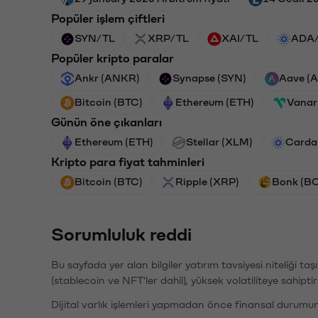
Popüler işlem çiftleri
SYN/TL
XRP/TL
XAI/TL
ADA
Popüler kripto paralar
Ankr (ANKR)
Synapse (SYN)
Aave (
Bitcoin (BTC)
Ethereum (ETH)
Vanar
Günün öne çıkanları
Ethereum (ETH)
Stellar (XLM)
Carda
Kripto para fiyat tahminleri
Bitcoin (BTC)
Ripple (XRP)
Bonk (B
Sorumluluk reddi
Bu sayfada yer alan bilgiler yatırım tavsiyesi niteliği ta
(stablecoin ve NFT'ler dahil), yüksek volatiliteye sahipti
Dijital varlık işlemleri yapmadan önce finansal durumu