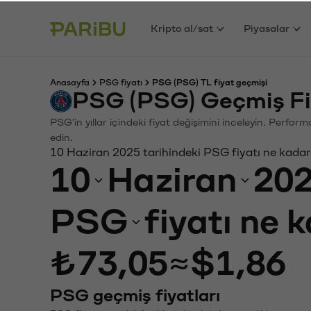
Kripto al/sat
Piyasalar
Anasayfa
PSG fiyatı
PSG (PSG) TL fiyat geçmişi
PSG (PSG) Geçmiş Fi
PSG'in yıllar içindeki fiyat değişimini inceleyin. Perfor
edin.
10 Haziran 2025 tarihindeki PSG fiyatı ne kadar
10
Haziran
20
PSG
fiyatı ne 
₺73,05
≈
$1,86
PSG geçmiş fiyatları