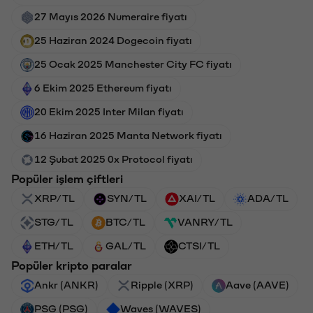
27 Mayıs 2026 Numeraire fiyatı
25 Haziran 2024 Dogecoin fiyatı
25 Ocak 2025 Manchester City FC fiyatı
6 Ekim 2025 Ethereum fiyatı
20 Ekim 2025 Inter Milan fiyatı
16 Haziran 2025 Manta Network fiyatı
12 Şubat 2025 0x Protocol fiyatı
Popüler işlem çiftleri
XRP/TL
SYN/TL
XAI/TL
ADA/TL
STG/TL
BTC/TL
VANRY/TL
ETH/TL
GAL/TL
CTSI/TL
Popüler kripto paralar
Ankr (ANKR)
Ripple (XRP)
Aave (AAVE)
PSG (PSG)
Waves (WAVES)