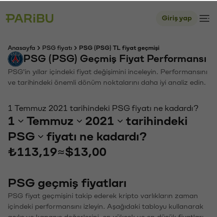
Giriş yap
Anasayfa
PSG fiyatı
PSG (PSG) TL fiyat geçmişi
PSG (PSG) Geçmiş Fiyat Performansı
PSG'in yıllar içindeki fiyat değişimini inceleyin. Performansını
ve tarihindeki önemli dönüm noktalarını daha iyi analiz edin.
1 Temmuz 2021 tarihindeki PSG fiyatı ne kadardı?
1
Temmuz
2021
tarihindeki
PSG
fiyatı ne kadardı?
₺113,19
≈
$13,00
PSG geçmiş fiyatları
PSG fiyat geçmişini takip ederek kripto varlıkların zaman
içindeki performansını izleyin. Aşağıdaki tabloyu kullanarak
açılış ve kapanış değerlerini, en yüksek ve en düşük fiyatları