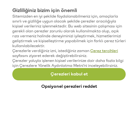
Gizliliğiniz bizim için önemli
Sitemizden en iyi şekilde faydalanabilmeniz için, amaçlarla
sınırlı ve gizliliğe uygun olacak şekilde çerezler aracılığıyla
kişisel verileriniz işlenmektedir. Bu web sitesinin çalışması için
gerekli olan çerezler zorunlu olarak kullanılmakta olup, açık
rıza vermeniz halinde deneyiminizi iyileştirmek, hizmetlerimizi
geliştirmek ve kişiselleştirme yapabilmek için farklı çerez türleri
kullanılabilecektir.
Çerezlerle verdiğiniz izni, istediğiniz zaman
Çerez tercihleri
sayfasını ziyaret ederek değiştirebilirsiniz.
Çerezler yoluyla işlenen kişisel verilerinize dair daha fazla bilgi
için Çerezlere Yönelik Aydınlatma Metni'ni inceleyebilirsiniz.
Çerezleri kabul et
Opsiyonel çerezleri reddet
Paribu’yu keşfet
Eğitimler