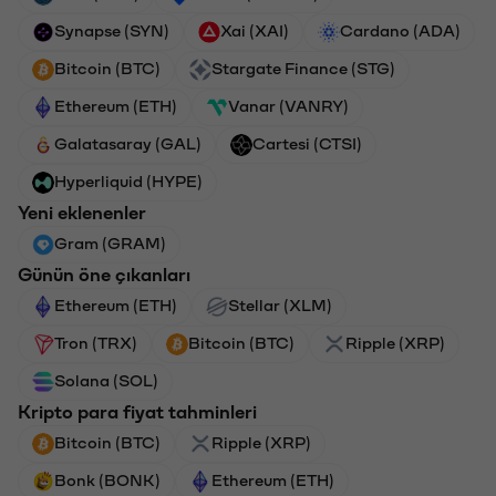
Synapse (SYN)
Xai (XAI)
Cardano (ADA)
Bitcoin (BTC)
Stargate Finance (STG)
Ethereum (ETH)
Vanar (VANRY)
Galatasaray (GAL)
Cartesi (CTSI)
Hyperliquid (HYPE)
Yeni eklenenler
Gram (GRAM)
Günün öne çıkanları
Ethereum (ETH)
Stellar (XLM)
Tron (TRX)
Bitcoin (BTC)
Ripple (XRP)
Solana (SOL)
Kripto para fiyat tahminleri
Bitcoin (BTC)
Ripple (XRP)
Bonk (BONK)
Ethereum (ETH)