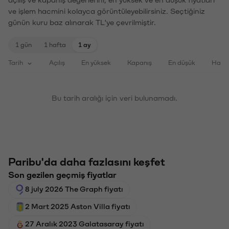
ve işlem hacmini kolayca görüntüleyebilirsiniz. Seçtiğiniz
günün kuru baz alınarak TL'ye çevrilmiştir.
1 gün
1 hafta
1 ay
Tarih
Açılış
En yüksek
Kapanış
En düşük
Haci
Bu tarih aralığı için veri bulunamadı.
Paribu'da daha fazlasını keşfet
Son gezilen geçmiş fiyatlar
8 july 2026 The Graph fiyatı
2 Mart 2025 Aston Villa fiyatı
27 Aralık 2023 Galatasaray fiyatı