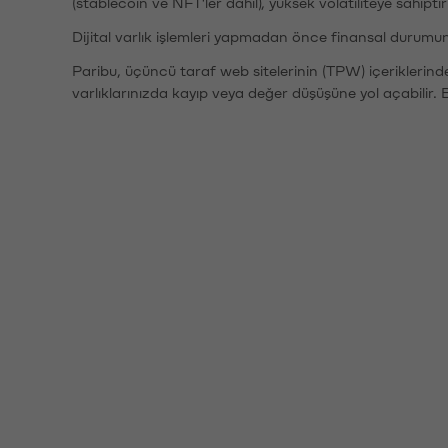
(stablecoin ve NFT'ler dahil), yüksek volatiliteye sahipti
Dijital varlık işlemleri yapmadan önce finansal durumu
Paribu, üçüncü taraf web sitelerinin (TPW) içeriklerin
varlıklarınızda kayıp veya değer düşüşüne yol açabilir. 