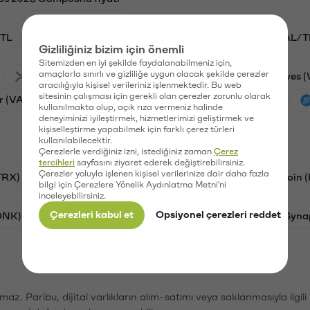
TL
BTC/TL
ADA/TL
VANRY/TL
GAL/T
Gizliliğiniz bizim için önemli
Sitemizden en iyi şekilde faydalanabilmeniz için,
amaçlarla sınırlı ve gizliliğe uygun olacak şekilde çerezler
Ripple (XRP)
Stargate Finance (STG)
Waves 
aracılığıyla kişisel verileriniz işlenmektedir. Bu web
sitesinin çalışması için gerekli olan çerezler zorunlu olarak
r (VANRY)
Galatasaray (GAL)
Ethereum (ETH)
kullanılmakta olup, açık rıza vermeniz halinde
deneyiminizi iyileştirmek, hizmetlerimizi geliştirmek ve
kişiselleştirme yapabilmek için farklı çerez türleri
kullanılabilecektir.
Çerezlerle verdiğiniz izni, istediğiniz zaman
Çerez
tercihleri
sayfasını ziyaret ederek değiştirebilirsiniz.
Çerezler yoluyla işlenen kişisel verilerinize dair daha fazla
TRX)
Bitcoin (BTC)
Litecoin (LTC)
Ravencoin 
bilgi için Çerezlere Yönelik Aydınlatma Metni'ni
inceleyebilirsiniz.
Çerezleri kabul et
Opsiyonel çerezleri reddet
ONK)
Ethereum (ETH)
Avalanche (AVAX)
Syna
şımaz. Paribu, dijital varlıkların alım-satımı veya saklanmasıyla ilgi