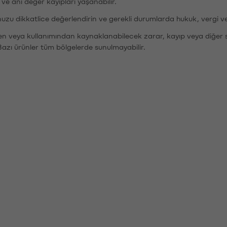
r ve ani değer kayıpları yaşanabilir.
nuzu dikkatlice değerlendirin ve gerekli durumlarda hukuk, vergi v
den veya kullanımından kaynaklanabilecek zarar, kayıp veya diğer 
Bazı ürünler tüm bölgelerde sunulmayabilir.