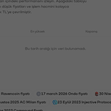
an içindeki performansını izleyin. Aşağıdaki tabloyu
n düşük fiyatları ve işlem hacmini kolayca
 TL'ye çevrilmiştir.
En yüksek
Kapanış
Bu tarih aralığı için veri bulunamadı.
 Ravencoin fiyatı
17 march 2026 Ondo fiyatı
30 Nis
ustos 2025 AC Milan fiyatı
23 Eylül 2023 Injective Protocol
os 2023 Compound fiyatı