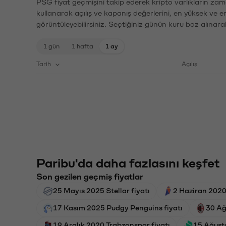
PSG fiyat geçmişini takip ederek kripto varlıkların zam
kullanarak açılış ve kapanış değerlerini, en yüksek ve e
görüntüleyebilirsiniz. Seçtiğiniz günün kuru baz alınarak
1 gün
1 hafta
1 ay
Tarih
Açılış
Paribu'da daha fazlasını keşfet
Son gezilen geçmiş fiyatlar
25 Mayıs 2025 Stellar fiyatı
2 Haziran 2020
17 Kasım 2025 Pudgy Penguins fiyatı
30 Ağ
19 Aralık 2020 Trabzonspor fiyatı
15 Ağust