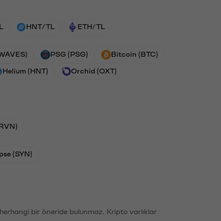
L
HNT/TL
ETH/TL
(WAVES)
PSG (PSG)
Bitcoin (BTC)
Helium (HNT)
Orchid (OXT)
(RVN)
pse (SYN)
li herhangi bir öneride bulunmaz. Kripto varlıklar