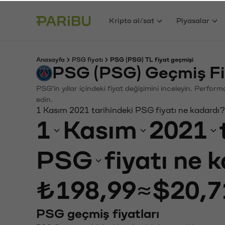
Kripto al/sat
Piyasalar
Anasayfa
PSG fiyatı
PSG (PSG) TL fiyat geçmişi
PSG (PSG) Geçmiş Fi
PSG'in yıllar içindeki fiyat değişimini inceleyin. Perfor
edin.
1 Kasım 2021 tarihindeki PSG fiyatı ne kadardı?
1
Kasım
2021
PSG
fiyatı ne 
₺198,99
≈
$20,7
PSG geçmiş fiyatları