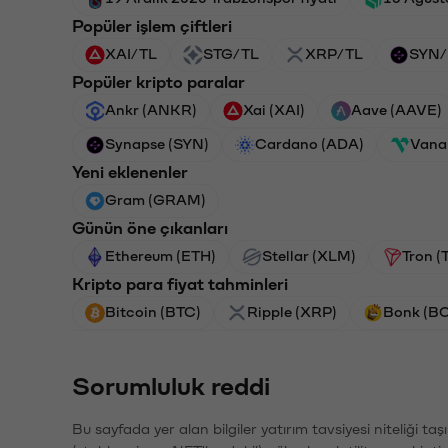
Popüler işlem çiftleri
XAI/TL
STG/TL
XRP/TL
SYN/
Popüler kripto paralar
Ankr (ANKR)
Xai (XAI)
Aave (AAVE)
Synapse (SYN)
Cardano (ADA)
Vana
Yeni eklenenler
Gram (GRAM)
Günün öne çıkanları
Ethereum (ETH)
Stellar (XLM)
Tron (
Kripto para fiyat tahminleri
Bitcoin (BTC)
Ripple (XRP)
Bonk (B
Sorumluluk reddi
Bu sayfada yer alan bilgiler yatırım tavsiyesi niteliği ta