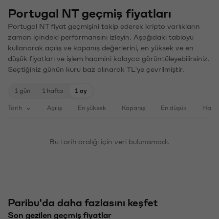
Portugal NT geçmiş fiyatları
Portugal NT fiyat geçmişini takip ederek kripto varlıkların
zaman içindeki performansını izleyin. Aşağıdaki tabloyu
kullanarak açılış ve kapanış değerlerini, en yüksek ve en
düşük fiyatları ve işlem hacmini kolayca görüntüleyebilirsiniz.
Seçtiğiniz günün kuru baz alınarak TL'ye çevrilmiştir.
1 gün
1 hafta
1 ay
Tarih
Açılış
En yüksek
Kapanış
En düşük
Haci
Bu tarih aralığı için veri bulunamadı.
Paribu'da daha fazlasını keşfet
Son gezilen geçmiş fiyatlar