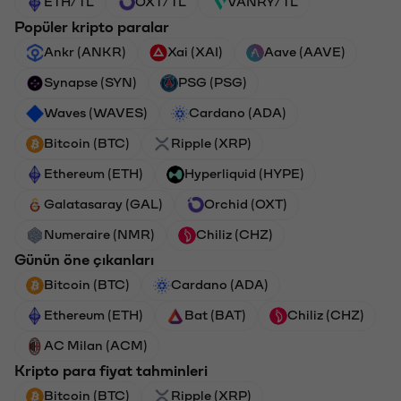
ETH/TL
OXT/TL
VANRY/TL
Popüler kripto paralar
Ankr (ANKR)
Xai (XAI)
Aave (AAVE)
Synapse (SYN)
PSG (PSG)
Waves (WAVES)
Cardano (ADA)
Bitcoin (BTC)
Ripple (XRP)
Ethereum (ETH)
Hyperliquid (HYPE)
Galatasaray (GAL)
Orchid (OXT)
Numeraire (NMR)
Chiliz (CHZ)
Günün öne çıkanları
Bitcoin (BTC)
Cardano (ADA)
Ethereum (ETH)
Bat (BAT)
Chiliz (CHZ)
AC Milan (ACM)
Kripto para fiyat tahminleri
Bitcoin (BTC)
Ripple (XRP)