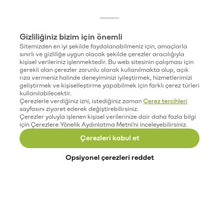
Gizliliğiniz bizim için önemli
Sitemizden en iyi şekilde faydalanabilmeniz için, amaçlarla
sınırlı ve gizliliğe uygun olacak şekilde çerezler aracılığıyla
kişisel verileriniz işlenmektedir. Bu web sitesinin çalışması için
gerekli olan çerezler zorunlu olarak kullanılmakta olup, açık
rıza vermeniz halinde deneyiminizi iyileştirmek, hizmetlerimizi
geliştirmek ve kişiselleştirme yapabilmek için farklı çerez türleri
kullanılabilecektir.
Çerezlerle verdiğiniz izni, istediğiniz zaman
Çerez tercihleri
sayfasını ziyaret ederek değiştirebilirsiniz.
Çerezler yoluyla işlenen kişisel verilerinize dair daha fazla bilgi
için Çerezlere Yönelik Aydınlatma Metni'ni inceleyebilirsiniz.
Çerezleri kabul et
Opsiyonel çerezleri reddet