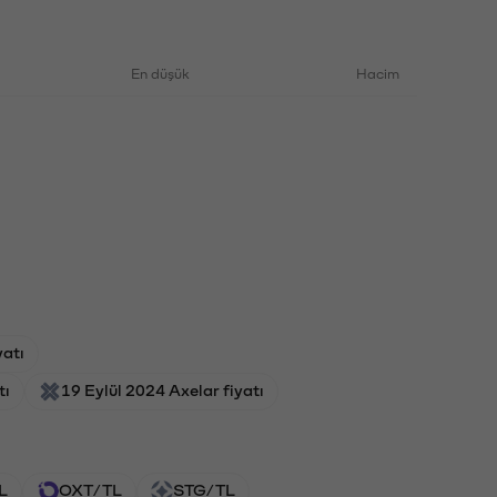
En düşük
Hacim
atı
tı
19 Eylül 2024 Axelar fiyatı
L
OXT/TL
STG/TL