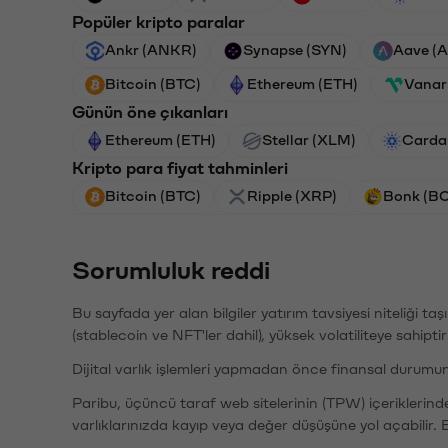
Popüler kripto paralar
Ankr (ANKR)
Synapse (SYN)
Aave (
Bitcoin (BTC)
Ethereum (ETH)
Vanar
Günün öne çıkanları
Ethereum (ETH)
Stellar (XLM)
Carda
Kripto para fiyat tahminleri
Bitcoin (BTC)
Ripple (XRP)
Bonk (B
Sorumluluk reddi
Bu sayfada yer alan bilgiler yatırım tavsiyesi niteliği ta
(stablecoin ve NFT'ler dahil), yüksek volatiliteye sahipti
Dijital varlık işlemleri yapmadan önce finansal durumu
Paribu, üçüncü taraf web sitelerinin (TPW) içeriklerin
varlıklarınızda kayıp veya değer düşüşüne yol açabilir. 