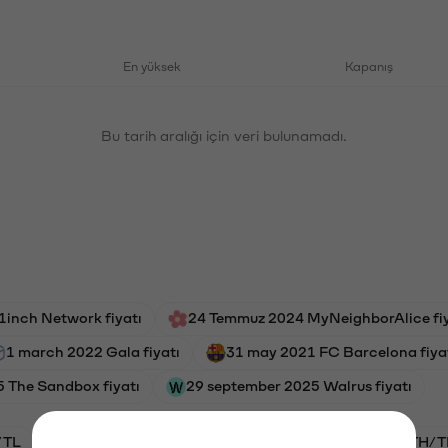
En yüksek
Kapanış
Bu tarih aralığı için veri bulunamadı.
1inch Network fiyatı
24 Temmuz 2024 MyNeighborAlice fiy
1 march 2022 Gala fiyatı
31 may 2021 FC Barcelona fiya
 The Sandbox fiyatı
29 september 2025 Walrus fiyatı
/TL
BTC/TL
VANRY/TL
GAL/TL
ETH/T