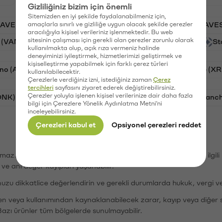
Gizliliğiniz bizim için önemli
Sitemizden en iyi şekilde faydalanabilmeniz için,
AAVE)
amaçlarla sınırlı ve gizliliğe uygun olacak şekilde çerezler
Ripple (XRP)
PSG (PSG)
Waves (WAVE
aracılığıyla kişisel verileriniz işlenmektedir. Bu web
sitesinin çalışması için gerekli olan çerezler zorunlu olarak
 (VANRY)
Galatasaray (GAL)
Orchid (OXT)
St
kullanılmakta olup, açık rıza vermeniz halinde
deneyiminizi iyileştirmek, hizmetlerimizi geliştirmek ve
kişiselleştirme yapabilmek için farklı çerez türleri
no (ADA)
Tron (TRX)
Bitcoin (BTC)
Ripple (XR
kullanılabilecektir.
Çerezlerle verdiğiniz izni, istediğiniz zaman
Çerez
tercihleri
sayfasını ziyaret ederek değiştirebilirsiniz.
Çerezler yoluyla işlenen kişisel verilerinize dair daha fazla
ONK)
Ethereum (ETH)
Synapse (SYN)
Avalanc
bilgi için Çerezlere Yönelik Aydınlatma Metni'ni
inceleyebilirsiniz.
Çerezleri kabul et
Opsiyonel çerezleri reddet
şımaz. Paribu, dijital varlıkların alım-satımı veya saklanmasıyla ilgi
r ve ani değer kayıpları yaşanabilir.
nuzu dikkatlice değerlendirin ve gerekli durumlarda hukuk, vergi v
den veya kullanımından kaynaklanabilecek zarar, kayıp veya diğer 
Bazı ürünler tüm bölgelerde sunulmayabilir.