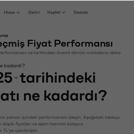
Hisse
Getiri
Keşfet
Destek
çmişi
çmiş Fiyat Performansı
n. Performansını ve tarihindeki önemli dönüm noktalarını daha
ne kadardı?
25
tarihindeki
yatı ne kadardı?
arın zaman içindeki performansını izleyin. Aşağıdaki tabloyu
n düşük fiyatları ve işlem hacmini kolayca
 TL'ye çevrilmiştir.