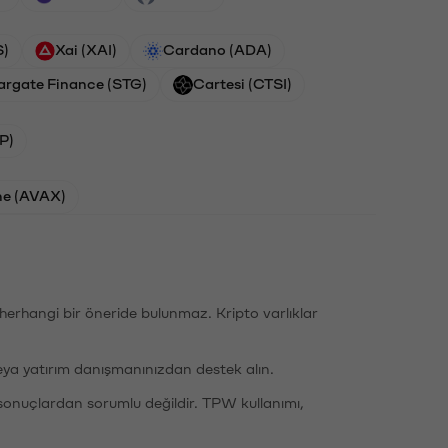
S)
Xai (XAI)
Cardano (ADA)
argate Finance (STG)
Cartesi (CTSI)
P)
he (AVAX)
li herhangi bir öneride bulunmaz. Kripto varlıklar
eya yatırım danışmanınızdan destek alın.
sonuçlardan sorumlu değildir. TPW kullanımı,