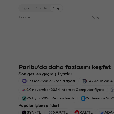
1 gün
1 hafta
1 ay
Tarih
Açılış
Paribu'da daha fazlasını keşfet
Son gezilen geçmiş fiyatlar
17 Ocak 2023 Orchid fiyatı
14 Aralık 2024 
19 november 2024 Internet Computer fiyatı
29 Eylül 2025 Walrus fiyatı
26 Temmuz 2025
Popüler işlem çiftleri
SYN/TL
XRP/TL
XAI/TL
ADA