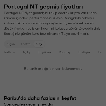
Portugal NT geçmiş fiyatları
Portugal NT fiyat geçmişini takip ederek kripto varlıkların
zaman içindeki performansını izleyin. Aşağıdaki tabloyu
kullanarak açılış ve kapanış değerlerini, en yüksek ve en
düşük fiyatları ve işlem hacmini kolayca görüntüleyebilirsiniz.
Seçtiğiniz günün kuru baz alınarak TL'ye çevrilmiştir.
1 gün
1 hafta
1 ay
Tarih
Açılış
En yüksek
Kapanış
En düşük
Haci
Bu tarih aralığı için veri bulunamadı.
Paribu'da daha fazlasını keşfet
Son gezilen geçmiş fiyatlar