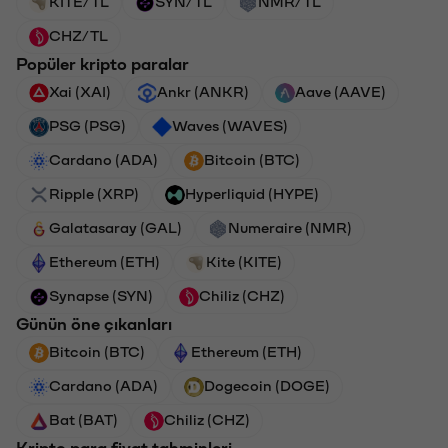
KITE/TL
SYN/TL
NMR/TL
CHZ/TL
Popüler kripto paralar
Xai (XAI)
Ankr (ANKR)
Aave (AAVE)
PSG (PSG)
Waves (WAVES)
Cardano (ADA)
Bitcoin (BTC)
Ripple (XRP)
Hyperliquid (HYPE)
Galatasaray (GAL)
Numeraire (NMR)
Ethereum (ETH)
Kite (KITE)
Synapse (SYN)
Chiliz (CHZ)
Günün öne çıkanları
Bitcoin (BTC)
Ethereum (ETH)
Cardano (ADA)
Dogecoin (DOGE)
Bat (BAT)
Chiliz (CHZ)
Kripto para fiyat tahminleri