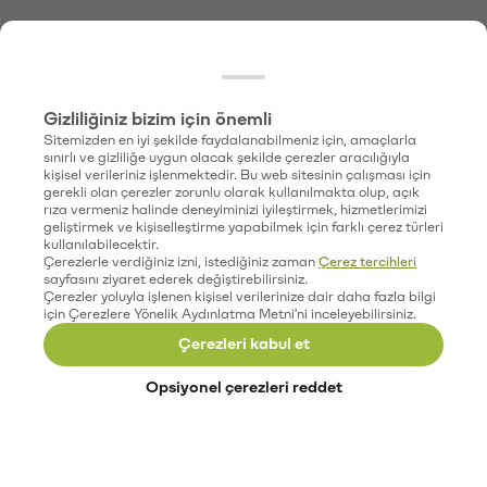
Gizliliğiniz bizim için önemli
Sitemizden en iyi şekilde faydalanabilmeniz için, amaçlarla
sınırlı ve gizliliğe uygun olacak şekilde çerezler aracılığıyla
kişisel verileriniz işlenmektedir. Bu web sitesinin çalışması için
gerekli olan çerezler zorunlu olarak kullanılmakta olup, açık
rıza vermeniz halinde deneyiminizi iyileştirmek, hizmetlerimizi
geliştirmek ve kişiselleştirme yapabilmek için farklı çerez türleri
kullanılabilecektir.
Çerezlerle verdiğiniz izni, istediğiniz zaman
Çerez tercihleri
sayfasını ziyaret ederek değiştirebilirsiniz.
Çerezler yoluyla işlenen kişisel verilerinize dair daha fazla bilgi
için Çerezlere Yönelik Aydınlatma Metni'ni inceleyebilirsiniz.
Çerezleri kabul et
Opsiyonel çerezleri reddet