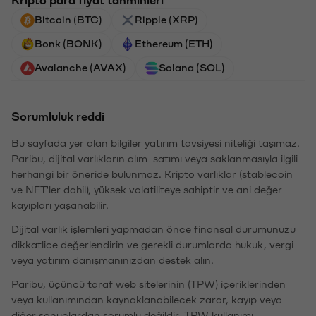
Bitcoin (BTC)
Ripple (XRP)
Bonk (BONK)
Ethereum (ETH)
Avalanche (AVAX)
Solana (SOL)
Sorumluluk reddi
Bu sayfada yer alan bilgiler yatırım tavsiyesi niteliği taşımaz.
Paribu, dijital varlıkların alım-satımı veya saklanmasıyla ilgili
herhangi bir öneride bulunmaz. Kripto varlıklar (stablecoin
ve NFT'ler dahil), yüksek volatiliteye sahiptir ve ani değer
kayıpları yaşanabilir.
Dijital varlık işlemleri yapmadan önce finansal durumunuzu
dikkatlice değerlendirin ve gerekli durumlarda hukuk, vergi
veya yatırım danışmanınızdan destek alın.
Paribu, üçüncü taraf web sitelerinin (TPW) içeriklerinden
veya kullanımından kaynaklanabilecek zarar, kayıp veya
diğer sonuçlardan sorumlu değildir. TPW kullanımı,