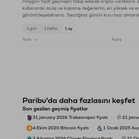
Polygon fiyat geçmişini takip ederek kripto varlıkların
kullanarak açılış ve kapanış değerlerini, en yüksek ve e
görüntüleyebilirsiniz. Seçtiğiniz günün kuru baz alınarak
1 gün
1 hafta
1 ay
Tarih
Açılış
Paribu'da daha fazlasını keşfet
Son gezilen geçmiş fiyatlar
31 january 2026 Trabzonspor fiyatı
21 janu
4 Ekim 2020 Bitcoin fiyatı
1 Ocak 2025 Audi
3 Ağustos 2026 Clover Finance fiyatı
21 Oc