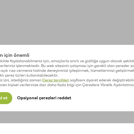
im için önemli
kilde faydalanabilmeniz için, amaçlarla sınırlı ve gizliliğe uygun olacak şekild
 verileriniz işlenmektedir. Bu web sitesinin çalışması için gerekli olan çerezler 
açık rıza vermeniz halinde deneyiminizi iyileştirmek, hizmetlerimizi geliştirmek
lı çerez türleri kullanılabilecektir.
iz izni, istediğiniz zaman
Çerez tercihleri
sayfasını ziyaret ederek değiştirebilir
enen kişisel verilerinize dair daha fazla bilgi için Çerezlere Yönelik Aydınlatma
l et
Opsiyonel çerezleri reddet