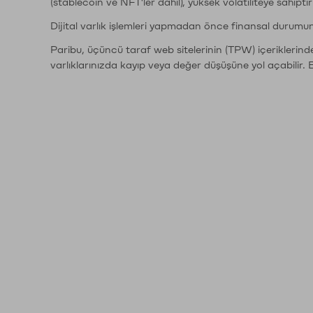
(stablecoin ve NFT'ler dahil), yüksek volatiliteye sahipti
Dijital varlık işlemleri yapmadan önce finansal durumu
Paribu, üçüncü taraf web sitelerinin (TPW) içeriklerin
varlıklarınızda kayıp veya değer düşüşüne yol açabilir. 