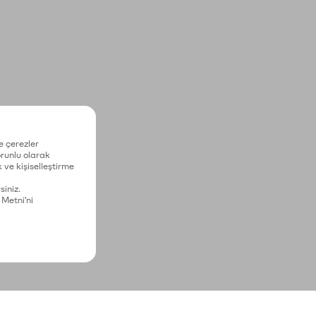
e çerezler
zorunlu olarak
 ve kişiselleştirme
siniz.
 Metni'ni