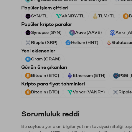
Popüler işlem çiftleri
SYN/TL
VANRY/TL
TLM/TL
B
Popüler kripto paralar
Synapse (SYN)
Aave (AAVE)
Ankr (
Ripple (XRP)
Helium (HNT)
Galatasa
Yeni eklenenler
Gram (GRAM)
Günün öne çıkanları
Bitcoin (BTC)
Ethereum (ETH)
PSG (
Kripto para fiyat tahminleri
Bitcoin (BTC)
Vanar (VANRY)
Ripple
Sorumluluk reddi
Bu sayfada yer alan bilgiler yatırım tavsiyesi niteliği ta