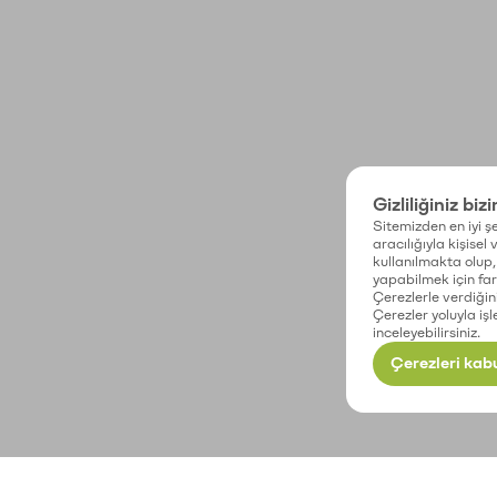
Gizliliğiniz biz
Sitemizden en iyi şe
aracılığıyla kişisel
kullanılmakta olup, 
yapabilmek için fark
Çerezlerle verdiğin
Çerezler yoluyla işl
inceleyebilirsiniz.
Çerezleri kabu