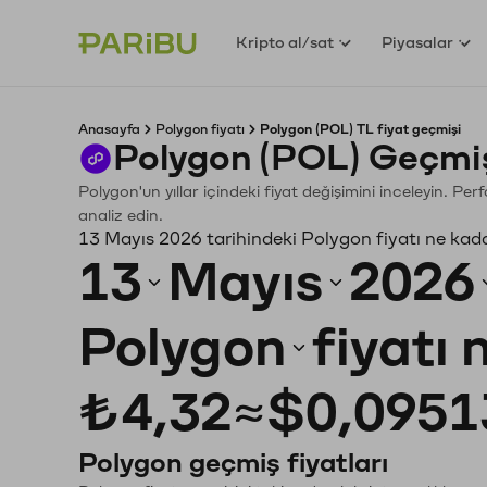
Kripto al/sat
Piyasalar
Anasayfa
Polygon fiyatı
Polygon (POL) TL fiyat geçmişi
Polygon (POL) Geçmiş
Polygon'un yıllar içindeki fiyat değişimini inceleyin. P
analiz edin.
13 Mayıs 2026 tarihindeki Polygon fiyatı ne kad
13
Mayıs
2026
Polygon
fiyatı
₺4,32
≈
$0,0951
Polygon geçmiş fiyatları