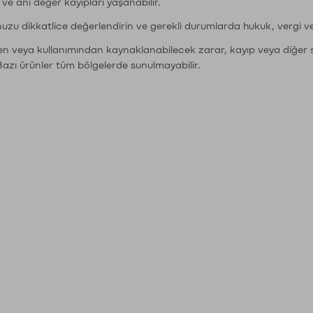
r ve ani değer kayıpları yaşanabilir.
nuzu dikkatlice değerlendirin ve gerekli durumlarda hukuk, vergi v
den veya kullanımından kaynaklanabilecek zarar, kayıp veya diğer 
Bazı ürünler tüm bölgelerde sunulmayabilir.