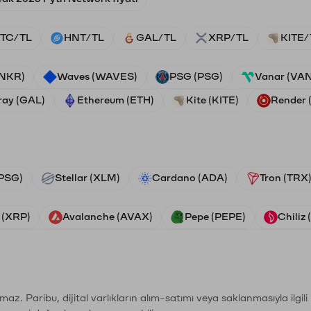
TC/TL
HNT/TL
GAL/TL
XRP/TL
KITE/
ANKR)
Waves (WAVES)
PSG (PSG)
Vanar (VA
ray (GAL)
Ethereum (ETH)
Kite (KITE)
Render
PSG)
Stellar (XLM)
Cardano (ADA)
Tron (TRX
 (XRP)
Avalanche (AVAX)
Pepe (PEPE)
Chiliz
şımaz. Paribu, dijital varlıkların alım-satımı veya saklanmasıyla ilgi