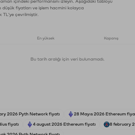
 zaman içindeki performansını izleyin. Aşağıdaki tabloyu
n düşük fiyatları ve işlem hacmini kolayca
 TL'ye çevrilmiştir.
En yüksek
Kapanış
Bu tarih aralığı için veri bulunamadı.
ary 2026 Pyth Network fiyatı
28 Mayıs 2026 Ethereum fiya
us fiyatı
4 august 2026 Ethereum fiyatı
8 february 
ak 2026 Pyth Network fiyatı