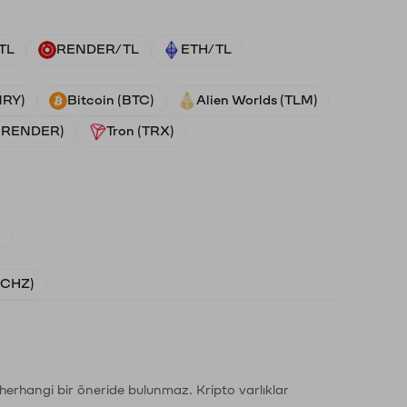
TL
RENDER/TL
ETH/TL
NRY)
Bitcoin (BTC)
Alien Worlds (TLM)
 (RENDER)
Tron (TRX)
)
 (CHZ)
li herhangi bir öneride bulunmaz. Kripto varlıklar