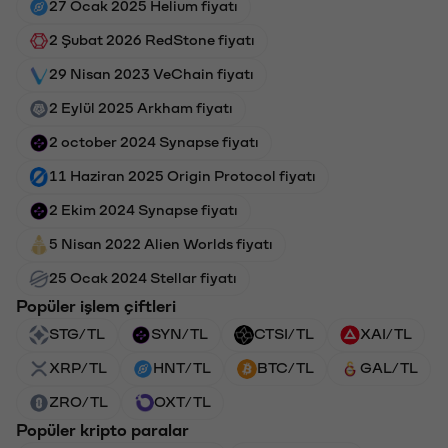
27 Ocak 2025 Helium fiyatı
2 Şubat 2026 RedStone fiyatı
29 Nisan 2023 VeChain fiyatı
2 Eylül 2025 Arkham fiyatı
2 october 2024 Synapse fiyatı
11 Haziran 2025 Origin Protocol fiyatı
2 Ekim 2024 Synapse fiyatı
5 Nisan 2022 Alien Worlds fiyatı
25 Ocak 2024 Stellar fiyatı
Popüler işlem çiftleri
STG/TL
SYN/TL
CTSI/TL
XAI/TL
XRP/TL
HNT/TL
BTC/TL
GAL/TL
ZRO/TL
OXT/TL
Popüler kripto paralar