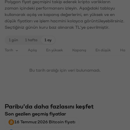
Polygon fiyat geçmişini takip ederek kripto varlıkların
zaman içindeki performansını izleyin. Aşağıdaki tabloyu
kullanarak açılış ve kapanış değerlerini, en yüksek ve en
düşük fiyatları ve işlem hacmini kolayca görüntüleyebilirsiniz.
Seçtiğiniz günün kuru baz alınarak TL'ye çevrilmiştir.
1 gün
1 hafta
1 ay
Tarih
Açılış
En yüksek
Kapanış
En düşük
Haci
Bu tarih aralığı için veri bulunamadı.
Paribu'da daha fazlasını keşfet
Son gezilen geçmiş fiyatlar
16 Temmuz 2026 Bitcoin fiyatı