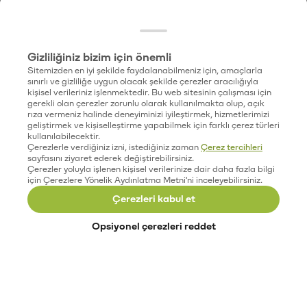
Gizliliğiniz bizim için önemli
Sitemizden en iyi şekilde faydalanabilmeniz için, amaçlarla
sınırlı ve gizliliğe uygun olacak şekilde çerezler aracılığıyla
kişisel verileriniz işlenmektedir. Bu web sitesinin çalışması için
gerekli olan çerezler zorunlu olarak kullanılmakta olup, açık
rıza vermeniz halinde deneyiminizi iyileştirmek, hizmetlerimizi
geliştirmek ve kişiselleştirme yapabilmek için farklı çerez türleri
kullanılabilecektir.
Çerezlerle verdiğiniz izni, istediğiniz zaman
Çerez tercihleri
sayfasını ziyaret ederek değiştirebilirsiniz.
Çerezler yoluyla işlenen kişisel verilerinize dair daha fazla bilgi
için Çerezlere Yönelik Aydınlatma Metni'ni inceleyebilirsiniz.
Çerezleri kabul et
Opsiyonel çerezleri reddet