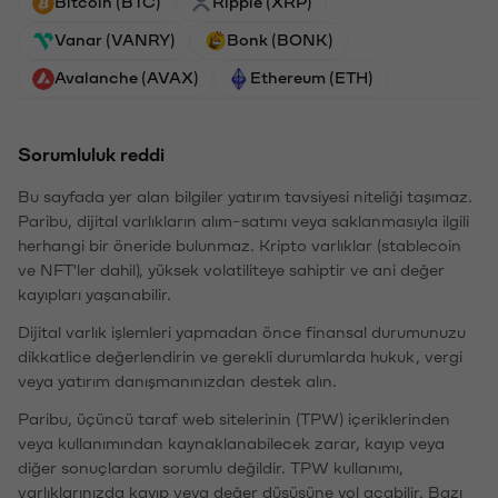
Bitcoin (BTC)
Ripple (XRP)
Vanar (VANRY)
Bonk (BONK)
Avalanche (AVAX)
Ethereum (ETH)
Sorumluluk reddi
Bu sayfada yer alan bilgiler yatırım tavsiyesi niteliği taşımaz.
Paribu, dijital varlıkların alım-satımı veya saklanmasıyla ilgili
herhangi bir öneride bulunmaz. Kripto varlıklar (stablecoin
ve NFT'ler dahil), yüksek volatiliteye sahiptir ve ani değer
kayıpları yaşanabilir.
Dijital varlık işlemleri yapmadan önce finansal durumunuzu
dikkatlice değerlendirin ve gerekli durumlarda hukuk, vergi
veya yatırım danışmanınızdan destek alın.
Paribu, üçüncü taraf web sitelerinin (TPW) içeriklerinden
veya kullanımından kaynaklanabilecek zarar, kayıp veya
diğer sonuçlardan sorumlu değildir. TPW kullanımı,
varlıklarınızda kayıp veya değer düşüşüne yol açabilir. Bazı