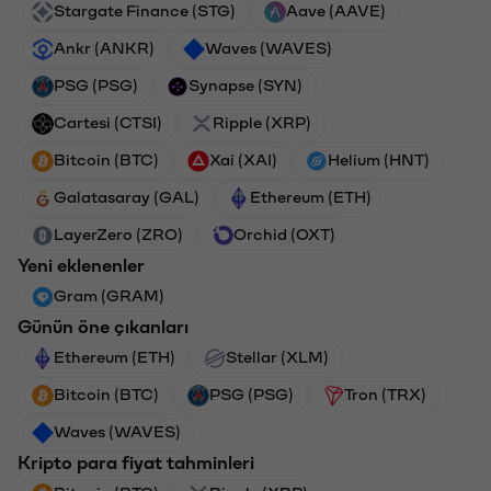
Stargate Finance (STG)
Aave (AAVE)
Ankr (ANKR)
Waves (WAVES)
PSG (PSG)
Synapse (SYN)
Cartesi (CTSI)
Ripple (XRP)
Bitcoin (BTC)
Xai (XAI)
Helium (HNT)
Galatasaray (GAL)
Ethereum (ETH)
LayerZero (ZRO)
Orchid (OXT)
Yeni eklenenler
Gram (GRAM)
Günün öne çıkanları
Ethereum (ETH)
Stellar (XLM)
Bitcoin (BTC)
PSG (PSG)
Tron (TRX)
Waves (WAVES)
Kripto para fiyat tahminleri