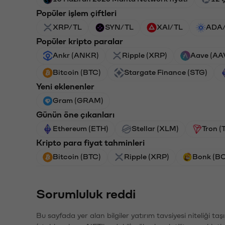
Popüler işlem çiftleri
XRP/TL
SYN/TL
XAI/TL
ADA
Popüler kripto paralar
Ankr (ANKR)
Ripple (XRP)
Aave (AA
Bitcoin (BTC)
Stargate Finance (STG)
Yeni eklenenler
Gram (GRAM)
Günün öne çıkanları
Ethereum (ETH)
Stellar (XLM)
Tron (
Kripto para fiyat tahminleri
Bitcoin (BTC)
Ripple (XRP)
Bonk (B
Sorumluluk reddi
Bu sayfada yer alan bilgiler yatırım tavsiyesi niteliği ta