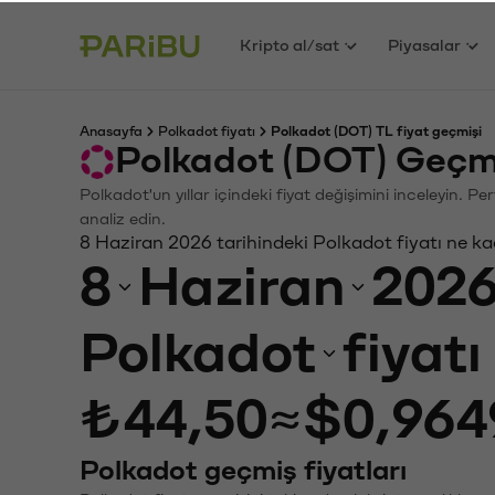
Kripto al/sat
Piyasalar
Anasayfa
Polkadot fiyatı
Polkadot (DOT) TL fiyat geçmişi
Polkadot (DOT) Geçmi
Polkadot'un yıllar içindeki fiyat değişimini inceleyin. 
analiz edin.
8 Haziran 2026 tarihindeki Polkadot fiyatı ne k
8
Haziran
202
Polkadot
fiyat
₺44,50
≈
$0,964
Polkadot geçmiş fiyatları