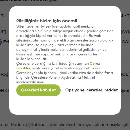
/TL
STG/TL
BTC/TL
VANRY/TL
GAL/T
Gizliliğiniz bizim için önemli
Sitemizden en iyi şekilde faydalanabilmeniz için,
amaçlarla sınırlı ve gizliliğe uygun olacak şekilde çerezler
VE)
PSG (PSG)
Waves (WAVES)
Synapse (SY
aracılığıyla kişisel verileriniz işlenmektedir. Bu web
sitesinin çalışması için gerekli olan çerezler zorunlu olarak
Ethereum (ETH)
Vanar (VANRY)
Galatasaray (GA
kullanılmakta olup, açık rıza vermeniz halinde
deneyiminizi iyileştirmek, hizmetlerimizi geliştirmek ve
kişiselleştirme yapabilmek için farklı çerez türleri
kullanılabilecektir.
Çerezlerle verdiğiniz izni, istediğiniz zaman
Çerez
tercihleri
sayfasını ziyaret ederek değiştirebilirsiniz.
Çerezler yoluyla işlenen kişisel verilerinize dair daha fazla
TRX)
Bitcoin (BTC)
Ripple (XRP)
Solana (SOL)
bilgi için Çerezlere Yönelik Aydınlatma Metni'ni
inceleyebilirsiniz.
Çerezleri kabul et
Opsiyonel çerezleri reddet
ONK)
Ethereum (ETH)
Avalanche (AVAX)
Syna
şımaz. Paribu, dijital varlıkların alım-satımı veya saklanmasıyla ilgi