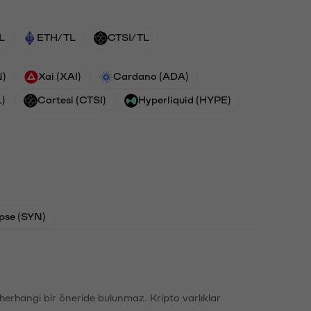
L
ETH/TL
CTSI/TL
N)
Xai (XAI)
Cardano (ADA)
L)
Cartesi (CTSI)
Hyperliquid (HYPE)
pse (SYN)
li herhangi bir öneride bulunmaz. Kripto varlıklar