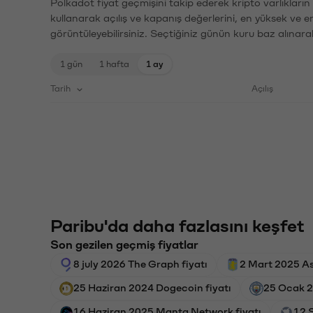
Polkadot fiyat geçmişini takip ederek kripto varlıkları
kullanarak açılış ve kapanış değerlerini, en yüksek ve e
görüntüleyebilirsiniz. Seçtiğiniz günün kuru baz alınarak
1 gün
1 hafta
1 ay
Tarih
Açılış
Paribu'da daha fazlasını keşfet
Son gezilen geçmiş fiyatlar
8 july 2026 The Graph fiyatı
2 Mart 2025 Ast
25 Haziran 2024 Dogecoin fiyatı
25 Ocak 2
16 Haziran 2025 Manta Network fiyatı
12 