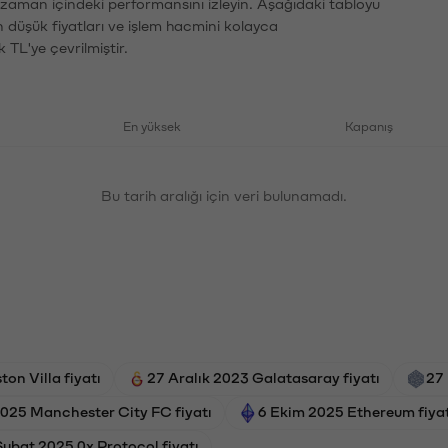
n zaman içindeki performansını izleyin. Aşağıdaki tabloyu
n düşük fiyatları ve işlem hacmini kolayca
 TL'ye çevrilmiştir.
En yüksek
Kapanış
Bu tarih aralığı için veri bulunamadı.
on Villa fiyatı
27 Aralık 2023 Galatasaray fiyatı
27 
025 Manchester City FC fiyatı
6 Ekim 2025 Ethereum fiyat
Şubat 2025 0x Protocol fiyatı