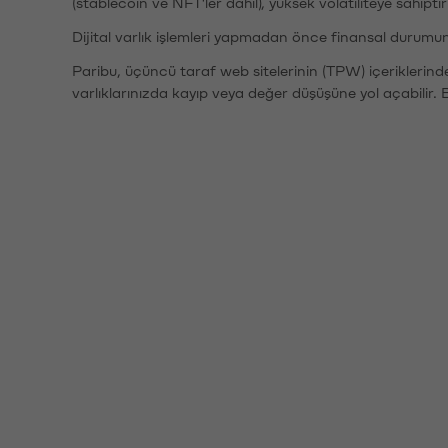
(stablecoin ve NFT'ler dahil), yüksek volatiliteye sahipti
Dijital varlık işlemleri yapmadan önce finansal durumu
Paribu, üçüncü taraf web sitelerinin (TPW) içeriklerin
varlıklarınızda kayıp veya değer düşüşüne yol açabilir. 