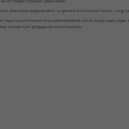
r ve ani değer kayıpları yaşanabilir.
nuzu dikkatlice değerlendirin ve gerekli durumlarda hukuk, vergi v
den veya kullanımından kaynaklanabilecek zarar, kayıp veya diğer 
Bazı ürünler tüm bölgelerde sunulmayabilir.