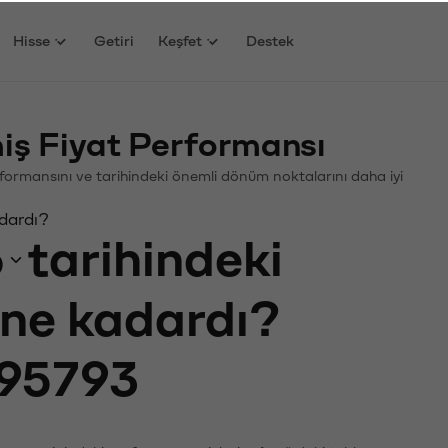
Hisse
Getiri
Keşfet
Destek
ş Fiyat Performansı
Performansını ve tarihindeki önemli dönüm noktalarını daha iyi
adardı?
6
tarihindeki
ı ne kadardı?
95793