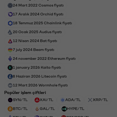
24 Mart 2022 Cosmos fiyatı
17 Aralık 2024 Orchid fiyatı
18 Temmuz 2025 Chainlink fiyatı
20 Ocak 2025 Audius fiyatı
12 Nisan 2024 Bat fiyatı
7 july 2024 Beam fiyatı
24 november 2022 Ethereum fiyatı
1 january 2026 Kaito fiyatı
8 Haziran 2026 Litecoin fiyatı
12 Mart 2026 Wormhole fiyatı
Popüler işlem çiftleri
SYN/TL
XAI/TL
ADA/TL
XRP/TL
BTC/TL
GAL/TL
HYPE/TL