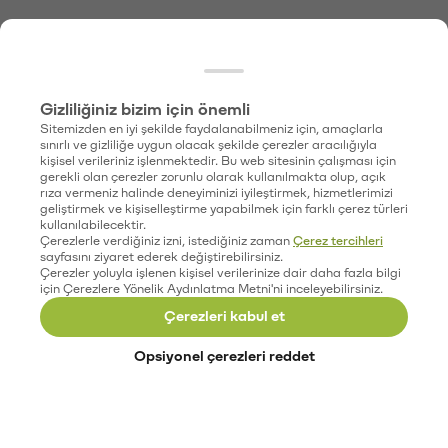
Gizliliğiniz bizim için önemli
Sitemizden en iyi şekilde faydalanabilmeniz için, amaçlarla
sınırlı ve gizliliğe uygun olacak şekilde çerezler aracılığıyla
kişisel verileriniz işlenmektedir. Bu web sitesinin çalışması için
gerekli olan çerezler zorunlu olarak kullanılmakta olup, açık
rıza vermeniz halinde deneyiminizi iyileştirmek, hizmetlerimizi
geliştirmek ve kişiselleştirme yapabilmek için farklı çerez türleri
kullanılabilecektir.
Çerezlerle verdiğiniz izni, istediğiniz zaman
Çerez tercihleri
sayfasını ziyaret ederek değiştirebilirsiniz.
Çerezler yoluyla işlenen kişisel verilerinize dair daha fazla bilgi
için Çerezlere Yönelik Aydınlatma Metni'ni inceleyebilirsiniz.
Çerezleri kabul et
Opsiyonel çerezleri reddet