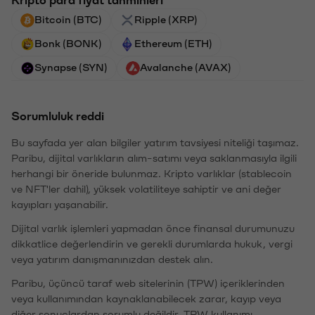
Bitcoin (BTC)
Ripple (XRP)
Bonk (BONK)
Ethereum (ETH)
Synapse (SYN)
Avalanche (AVAX)
Sorumluluk reddi
Bu sayfada yer alan bilgiler yatırım tavsiyesi niteliği taşımaz.
Paribu, dijital varlıkların alım-satımı veya saklanmasıyla ilgili
herhangi bir öneride bulunmaz. Kripto varlıklar (stablecoin
ve NFT'ler dahil), yüksek volatiliteye sahiptir ve ani değer
kayıpları yaşanabilir.
Dijital varlık işlemleri yapmadan önce finansal durumunuzu
dikkatlice değerlendirin ve gerekli durumlarda hukuk, vergi
veya yatırım danışmanınızdan destek alın.
Paribu, üçüncü taraf web sitelerinin (TPW) içeriklerinden
veya kullanımından kaynaklanabilecek zarar, kayıp veya
diğer sonuçlardan sorumlu değildir. TPW kullanımı,