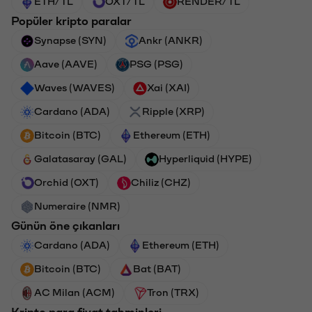
ETH/TL
OXT/TL
RENDER/TL
Popüler kripto paralar
Synapse (SYN)
Ankr (ANKR)
Aave (AAVE)
PSG (PSG)
Waves (WAVES)
Xai (XAI)
Cardano (ADA)
Ripple (XRP)
Bitcoin (BTC)
Ethereum (ETH)
Galatasaray (GAL)
Hyperliquid (HYPE)
Orchid (OXT)
Chiliz (CHZ)
Numeraire (NMR)
Günün öne çıkanları
Cardano (ADA)
Ethereum (ETH)
Bitcoin (BTC)
Bat (BAT)
AC Milan (ACM)
Tron (TRX)
Kripto para fiyat tahminleri