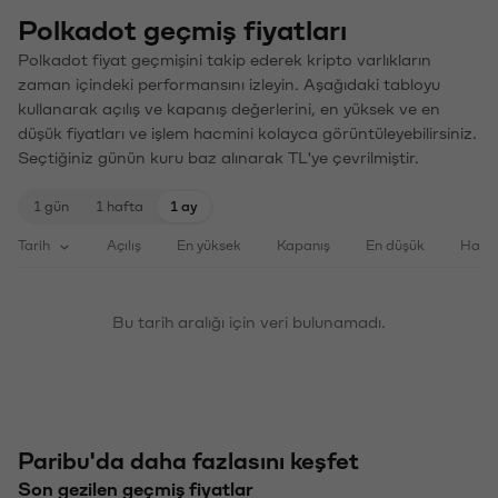
Polkadot geçmiş fiyatları
Polkadot fiyat geçmişini takip ederek kripto varlıkların
zaman içindeki performansını izleyin. Aşağıdaki tabloyu
kullanarak açılış ve kapanış değerlerini, en yüksek ve en
düşük fiyatları ve işlem hacmini kolayca görüntüleyebilirsiniz.
Seçtiğiniz günün kuru baz alınarak TL'ye çevrilmiştir.
1 gün
1 hafta
1 ay
Tarih
Açılış
En yüksek
Kapanış
En düşük
Haci
Bu tarih aralığı için veri bulunamadı.
Paribu'da daha fazlasını keşfet
Son gezilen geçmiş fiyatlar