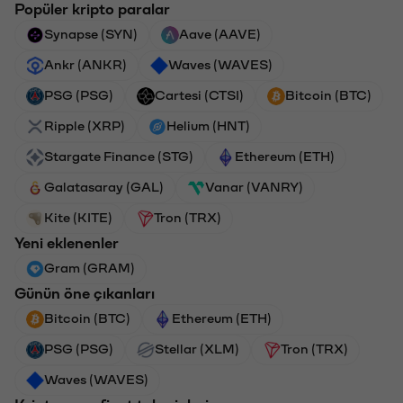
Popüler kripto paralar
Synapse (SYN)
Aave (AAVE)
Ankr (ANKR)
Waves (WAVES)
PSG (PSG)
Cartesi (CTSI)
Bitcoin (BTC)
Ripple (XRP)
Helium (HNT)
Stargate Finance (STG)
Ethereum (ETH)
Galatasaray (GAL)
Vanar (VANRY)
Kite (KITE)
Tron (TRX)
Yeni eklenenler
Gram (GRAM)
Günün öne çıkanları
Bitcoin (BTC)
Ethereum (ETH)
PSG (PSG)
Stellar (XLM)
Tron (TRX)
Waves (WAVES)