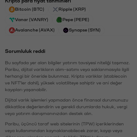
Kripto para fiyat tahminleri
Bitcoin (BTC)
Ripple (XRP)
Vanar (VANRY)
Pepe (PEPE)
Avalanche (AVAX)
Synapse (SYN)
Sorumluluk reddi
Bu sayfada yer alan bilgiler yatırım tavsiyesi niteliği taşımaz.
Paribu, dijital varlıkların alım-satımı veya saklanmasıyla ilgili
herhangi bir öneride bulunmaz. Kripto varlıklar (stablecoin
ve NFT'ler dahil), yüksek volatiliteye sahiptir ve ani değer
kayıpları yaşanabilir.
Dijital varlık işlemleri yapmadan önce finansal durumunuzu
dikkatlice değerlendirin ve gerekli durumlarda hukuk, vergi
veya yatırım danışmanınızdan destek alın.
Paribu, üçüncü taraf web sitelerinin (TPW) içeriklerinden
veya kullanımından kaynaklanabilecek zarar, kayıp veya