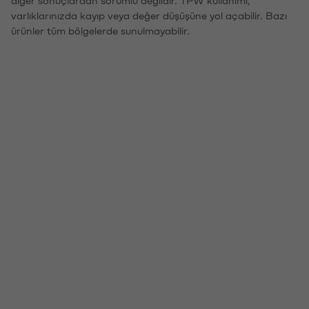
diğer sonuçlardan sorumlu değildir. TPW kullanımı,
varlıklarınızda kayıp veya değer düşüşüne yol açabilir. Bazı
ürünler tüm bölgelerde sunulmayabilir.