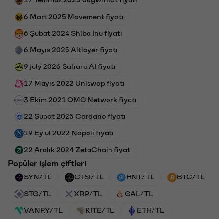
17 Temmuz 2025 dogwifhat fiyatı
6 Mart 2025 Movement fiyatı
6 Şubat 2024 Shiba Inu fiyatı
6 Mayıs 2025 Altlayer fiyatı
9 july 2026 Sahara AI fiyatı
17 Mayıs 2022 Uniswap fiyatı
3 Ekim 2021 OMG Network fiyatı
22 Şubat 2025 Cardano fiyatı
19 Eylül 2022 Napoli fiyatı
22 Aralık 2024 ZetaChain fiyatı
Popüler işlem çiftleri
SYN/TL
CTSI/TL
HNT/TL
BTC/TL
STG/TL
XRP/TL
GAL/TL
VANRY/TL
KITE/TL
ETH/TL