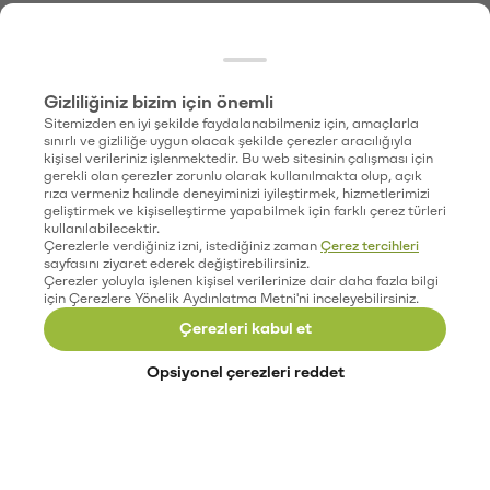
Gizliliğiniz bizim için önemli
Sitemizden en iyi şekilde faydalanabilmeniz için, amaçlarla
sınırlı ve gizliliğe uygun olacak şekilde çerezler aracılığıyla
kişisel verileriniz işlenmektedir. Bu web sitesinin çalışması için
gerekli olan çerezler zorunlu olarak kullanılmakta olup, açık
rıza vermeniz halinde deneyiminizi iyileştirmek, hizmetlerimizi
geliştirmek ve kişiselleştirme yapabilmek için farklı çerez türleri
kullanılabilecektir.
Çerezlerle verdiğiniz izni, istediğiniz zaman
Çerez tercihleri
sayfasını ziyaret ederek değiştirebilirsiniz.
Çerezler yoluyla işlenen kişisel verilerinize dair daha fazla bilgi
için Çerezlere Yönelik Aydınlatma Metni'ni inceleyebilirsiniz.
Çerezleri kabul et
Opsiyonel çerezleri reddet