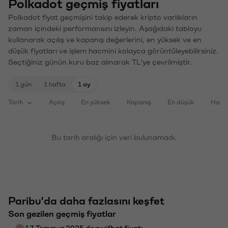
Polkadot geçmiş fiyatları
Polkadot fiyat geçmişini takip ederek kripto varlıkların
zaman içindeki performansını izleyin. Aşağıdaki tabloyu
kullanarak açılış ve kapanış değerlerini, en yüksek ve en
düşük fiyatları ve işlem hacmini kolayca görüntüleyebilirsiniz.
Seçtiğiniz günün kuru baz alınarak TL'ye çevrilmiştir.
1 gün
1 hafta
1 ay
Tarih
Açılış
En yüksek
Kapanış
En düşük
Haci
Bu tarih aralığı için veri bulunamadı.
Paribu'da daha fazlasını keşfet
Son gezilen geçmiş fiyatlar