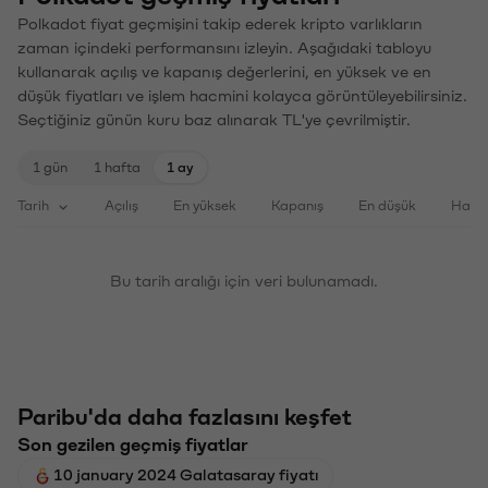
Polkadot fiyat geçmişini takip ederek kripto varlıkların
zaman içindeki performansını izleyin. Aşağıdaki tabloyu
kullanarak açılış ve kapanış değerlerini, en yüksek ve en
düşük fiyatları ve işlem hacmini kolayca görüntüleyebilirsiniz.
Seçtiğiniz günün kuru baz alınarak TL'ye çevrilmiştir.
1 gün
1 hafta
1 ay
Tarih
Açılış
En yüksek
Kapanış
En düşük
Haci
Bu tarih aralığı için veri bulunamadı.
Paribu'da daha fazlasını keşfet
Son gezilen geçmiş fiyatlar
10 january 2024 Galatasaray fiyatı