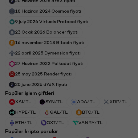
20 Haziran 2026 dYdX fiyatı
18 Haziran 2024 Cosmos fiyatı
9 july 2026 Virtuals Protocol fiyatı
23 Ocak 2026 Balancer fiyatı
16 november 2018 Bitcoin fiyatı
22 april 2025 Dymension fiyatı
27 Haziran 2022 Polkadot fiyatı
25 may 2025 Render fiyatı
20 june 2026 dYdX fiyatı
Popüler işlem çiftleri
XAI/TL
SYN/TL
ADA/TL
XRP/TL
HYPE/TL
GAL/TL
BTC/TL
ETH/TL
OXT/TL
VANRY/TL
Popüler kripto paralar