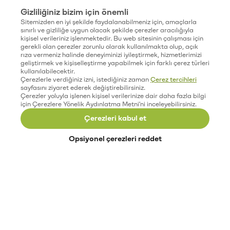
Gizliliğiniz bizim için önemli
Sitemizden en iyi şekilde faydalanabilmeniz için, amaçlarla
sınırlı ve gizliliğe uygun olacak şekilde çerezler aracılığıyla
kişisel verileriniz işlenmektedir. Bu web sitesinin çalışması için
gerekli olan çerezler zorunlu olarak kullanılmakta olup, açık
rıza vermeniz halinde deneyiminizi iyileştirmek, hizmetlerimizi
geliştirmek ve kişiselleştirme yapabilmek için farklı çerez türleri
kullanılabilecektir.
Çerezlerle verdiğiniz izni, istediğiniz zaman
Çerez tercihleri
sayfasını ziyaret ederek değiştirebilirsiniz.
Çerezler yoluyla işlenen kişisel verilerinize dair daha fazla bilgi
için Çerezlere Yönelik Aydınlatma Metni'ni inceleyebilirsiniz.
Çerezleri kabul et
Opsiyonel çerezleri reddet
Paribu’yu keşfet
Eğitimler
Etkinlikler