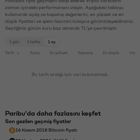
Polkadot fiyat geçmişini takip ederek kripto varlıkların
zaman içindeki performansını izleyin. Aşağıdaki tabloyu
kullanarak açılış ve kapanış değerlerini, en yüksek ve en
düşük fiyatları ve işlem hacmini kolayca görüntüleyebilirsiniz.
Seçtiğiniz günün kuru baz alınarak TL'ye çevrilmiştir.
1 gün
1 hafta
1 ay
Tarih
Açılış
En yüksek
Kapanış
En düşük
Haci
Bu tarih aralığı için veri bulunamadı.
Paribu'da daha fazlasını keşfet
Son gezilen geçmiş fiyatlar
16 Kasım 2018 Bitcoin fiyatı