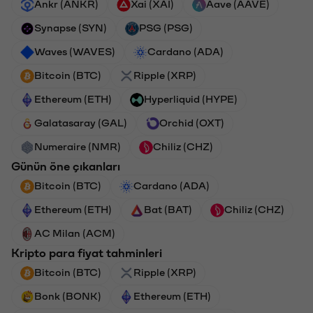
Ankr (ANKR)
Xai (XAI)
Aave (AAVE)
Synapse (SYN)
PSG (PSG)
Waves (WAVES)
Cardano (ADA)
Bitcoin (BTC)
Ripple (XRP)
Ethereum (ETH)
Hyperliquid (HYPE)
Galatasaray (GAL)
Orchid (OXT)
Numeraire (NMR)
Chiliz (CHZ)
Günün öne çıkanları
Bitcoin (BTC)
Cardano (ADA)
Ethereum (ETH)
Bat (BAT)
Chiliz (CHZ)
AC Milan (ACM)
Kripto para fiyat tahminleri
Bitcoin (BTC)
Ripple (XRP)
Bonk (BONK)
Ethereum (ETH)