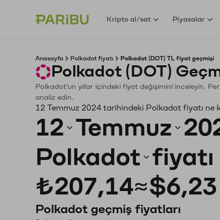
Kripto al/sat
Piyasalar
Anasayfa
Polkadot fiyatı
Polkadot (DOT) TL fiyat geçmişi
Polkadot (DOT) Geçmi
Polkadot'un yıllar içindeki fiyat değişimini inceleyin. 
analiz edin.
12 Temmuz 2024 tarihindeki Polkadot fiyatı ne 
12
Temmuz
20
Polkadot
fiyat
₺207,14
≈
$6,23
Polkadot geçmiş fiyatları