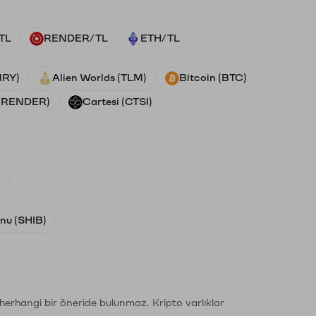
TL
RENDER/TL
ETH/TL
NRY)
Alien Worlds (TLM)
Bitcoin (BTC)
 (RENDER)
Cartesi (CTSI)
)
Inu (SHIB)
li herhangi bir öneride bulunmaz. Kripto varlıklar