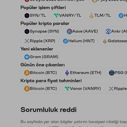
Popüler işlem çiftleri
SYN/TL
VANRY/TL
TLM/TL
H
Popüler kripto paralar
Synapse (SYN)
Aave (AAVE)
Ankr (
Ripple (XRP)
Helium (HNT)
Galatasa
Yeni eklenenler
Gram (GRAM)
Günün öne çıkanları
Bitcoin (BTC)
Ethereum (ETH)
PSG (
Kripto para fiyat tahminleri
Bitcoin (BTC)
Vanar (VANRY)
Ripple
Sorumluluk reddi
Bu sayfada yer alan bilgiler yatırım tavsiyesi niteliği ta