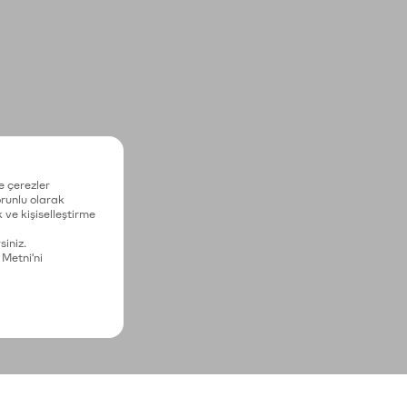
e çerezler
zorunlu olarak
 ve kişiselleştirme
siniz.
 Metni'ni