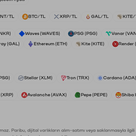
NT/TL
BTC/TL
XRP/TL
GAL/TL
KITE/
ANKR)
Waves (WAVES)
PSG (PSG)
Vanar (VA
ray (GAL)
Ethereum (ETH)
Kite (KITE)
Render
PSG)
Stellar (XLM)
Tron (TRX)
Cardano (ADA
 (XRP)
Avalanche (AVAX)
Pepe (PEPE)
Shiba 
şımaz. Paribu, dijital varlıkların alım-satımı veya saklanmasıyla ilgi