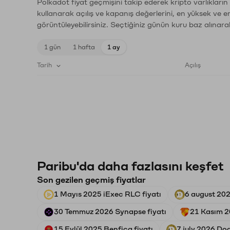
Polkadot fiyat geçmişini takip ederek kripto varlıkları
kullanarak açılış ve kapanış değerlerini, en yüksek ve e
görüntüleyebilirsiniz. Seçtiğiniz günün kuru baz alınarak
1 gün
1 hafta
1 ay
Tarih
Açılış
Paribu'da daha fazlasını keşfet
Son gezilen geçmiş fiyatlar
1 Mayıs 2025 iExec RLC fiyatı
6 august 202
30 Temmuz 2026 Synapse fiyatı
21 Kasım 2
15 Eylül 2025 Benfica fiyatı
7 july 2026 Dog