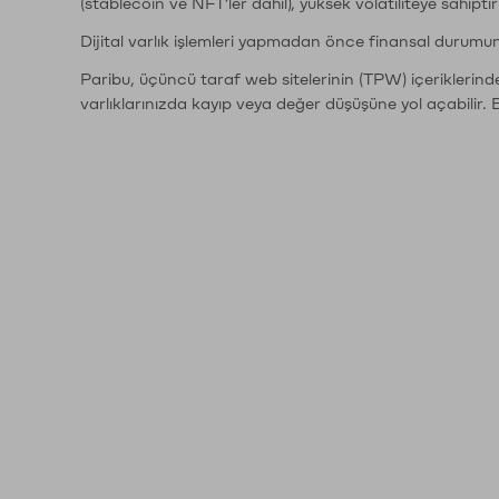
(stablecoin ve NFT'ler dahil), yüksek volatiliteye sahipti
Dijital varlık işlemleri yapmadan önce finansal durumu
Paribu, üçüncü taraf web sitelerinin (TPW) içeriklerin
varlıklarınızda kayıp veya değer düşüşüne yol açabilir. 