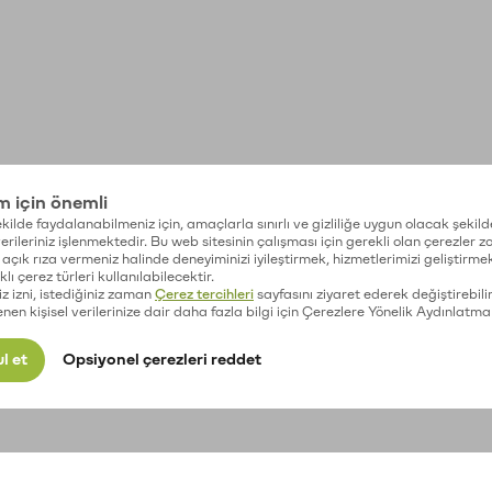
im için önemli
kilde faydalanabilmeniz için, amaçlarla sınırlı ve gizliliğe uygun olacak şekild
 verileriniz işlenmektedir. Bu web sitesinin çalışması için gerekli olan çerezler 
açık rıza vermeniz halinde deneyiminizi iyileştirmek, hizmetlerimizi geliştirmek
lı çerez türleri kullanılabilecektir.
iz izni, istediğiniz zaman
Çerez tercihleri
sayfasını ziyaret ederek değiştirebilir
enen kişisel verilerinize dair daha fazla bilgi için Çerezlere Yönelik Aydınlatma
l et
Opsiyonel çerezleri reddet