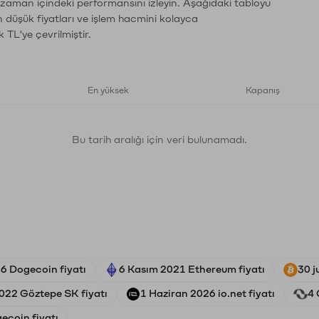
n zaman içindeki performansını izleyin. Aşağıdaki tabloyu
n düşük fiyatları ve işlem hacmini kolayca
 TL'ye çevrilmiştir.
En yüksek
Kapanış
Bu tarih aralığı için veri bulunamadı.
6 Dogecoin fiyatı
6 Kasım 2021 Ethereum fiyatı
30 j
022 Göztepe SK fiyatı
1 Haziran 2026 io.net fiyatı
4 
ecoin fiyatı