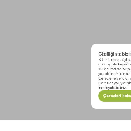
Gizliliğiniz biz
Sitemizden en iyi şe
aracılığıyla kişisel
kullanılmakta olup, 
yapabilmek için fark
Çerezlerle verdiğin
Çerezler yoluyla işl
inceleyebilirsiniz.
Çerezleri kabu