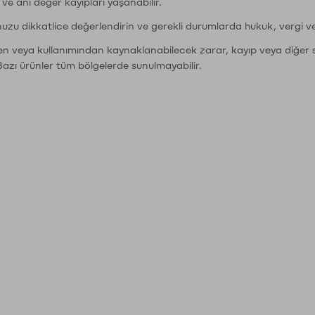
r ve ani değer kayıpları yaşanabilir.
nuzu dikkatlice değerlendirin ve gerekli durumlarda hukuk, vergi v
den veya kullanımından kaynaklanabilecek zarar, kayıp veya diğer 
Bazı ürünler tüm bölgelerde sunulmayabilir.