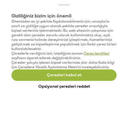
Gizliliğiniz bizim için önemli
Sitemizden en iyi şekilde faydalanabilmeniz için, amaçlarla
sınırlı ve gizliliğe uygun olacak şekilde çerezler aracılığıyla
kişisel verileriniz işlenmektedir. Bu web sitesinin çalışması için
gerekli olan çerezler zorunlu olarak kullanılmakta olup, açık
rıza vermeniz halinde deneyiminizi iyileştirmek, hizmetlerimizi
geliştirmek ve kişiselleştirme yapabilmek için farklı çerez türleri
kullanılabilecektir.
Çerezlerle verdiğiniz izni, istediğiniz zaman
Çerez tercihleri
sayfasını ziyaret ederek değiştirebilirsiniz.
Çerezler yoluyla işlenen kişisel verilerinize dair daha fazla bilgi
için Çerezlere Yönelik Aydınlatma Metni'ni inceleyebilirsiniz.
Çerezleri kabul et
Opsiyonel çerezleri reddet
Paribu’yu keşfet