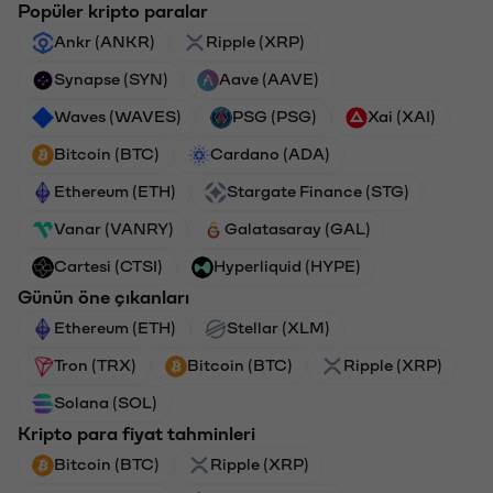
Popüler kripto paralar
Ankr (ANKR)
Ripple (XRP)
Synapse (SYN)
Aave (AAVE)
Waves (WAVES)
PSG (PSG)
Xai (XAI)
Bitcoin (BTC)
Cardano (ADA)
Ethereum (ETH)
Stargate Finance (STG)
Vanar (VANRY)
Galatasaray (GAL)
Cartesi (CTSI)
Hyperliquid (HYPE)
Günün öne çıkanları
Ethereum (ETH)
Stellar (XLM)
Tron (TRX)
Bitcoin (BTC)
Ripple (XRP)
Solana (SOL)
Kripto para fiyat tahminleri
Bitcoin (BTC)
Ripple (XRP)