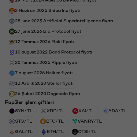
2 Haziran 2025 Shiba Inu fiyatı
28 june 2023 Artificial Superintelligence fiyatı
27 june 2026 Bio Protocol fiyatı
12 Temmuz 2026 Floki fiyatı
10 august 2022 Band Protocol fiyatı
20 Temmuz 2025 Ripple fiyatı
7 august 2026 Helium fiyatı
13 Aralık 2020 Stellar fiyatı
26 Şubat 2020 Dogecoin fiyatı
Popüler işlem çiftleri
SYN/TL
XRP/TL
XAI/TL
ADA/TL
STG/TL
BTC/TL
VANRY/TL
GAL/TL
ETH/TL
CTSI/TL