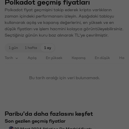
Polkadot geçmiş fiyatları
Polkadot fiyat geçmişini takip ederek kripto varlıkların
zaman içindeki performansını izleyin. Aşağıdaki tabloyu
kullanarak açılış ve kapanış değerlerini, en yüksek ve en
düşük fiyatları ve işlem hacmini kolayca görüntüleyebilirsiniz.
Seçtiğiniz günün kuru baz alınarak TL'ye çevrilmiştir.
1 gün
1 hafta
1 ay
Tarih
Açılış
En yüksek
Kapanış
En düşük
Haci
Bu tarih aralığı için veri bulunamadı.
Paribu'da daha fazlasını keşfet
Son gezilen geçmiş fiyatlar
29 Mart 2024 Atletico De Madrid fiyatı