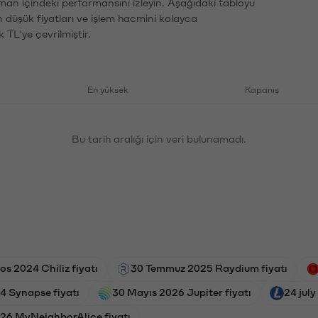
aman içindeki performansını izleyin. Aşağıdaki tabloyu
n düşük fiyatları ve işlem hacmini kolayca
 TL'ye çevrilmiştir.
En yüksek
Kapanış
Bu tarih aralığı için veri bulunamadı.
os 2024 Chiliz fiyatı
30 Temmuz 2025 Raydium fiyatı
4 Synapse fiyatı
30 Mayıs 2026 Jupiter fiyatı
24 july
26 MyNeighborAlice fiyatı