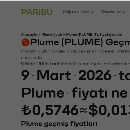
Kripto al/sat
Piyasalar
Anasayfa
Plume fiyatı
Plume (PLUME) TL fiyat geçmişi
Plume (PLUME) Geçmi
Plume'nin yıllar içindeki fiyat değişimini inceleyin. Per
analiz edin.
9 Mart 2026 tarihindeki Plume fiyatı ne kadardı
9
Mart
2026
t
Plume
fiyatı n
₺0,5746
≈
$0,01
Plume geçmiş fiyatları