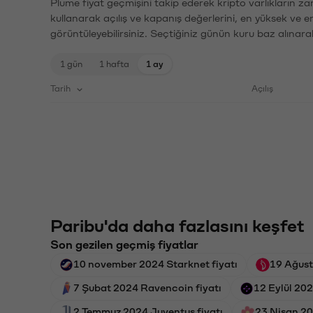
Plume fiyat geçmişini takip ederek kripto varlıkların z
kullanarak açılış ve kapanış değerlerini, en yüksek ve e
görüntüleyebilirsiniz. Seçtiğiniz günün kuru baz alınarak
1 gün
1 hafta
1 ay
Tarih
Açılış
Paribu'da daha fazlasını keşfet
Son gezilen geçmiş fiyatlar
10 november 2024 Starknet fiyatı
19 Ağust
7 Şubat 2024 Ravencoin fiyatı
12 Eylül 202
2 Temmuz 2024 Juventus fiyatı
23 Nisan 20