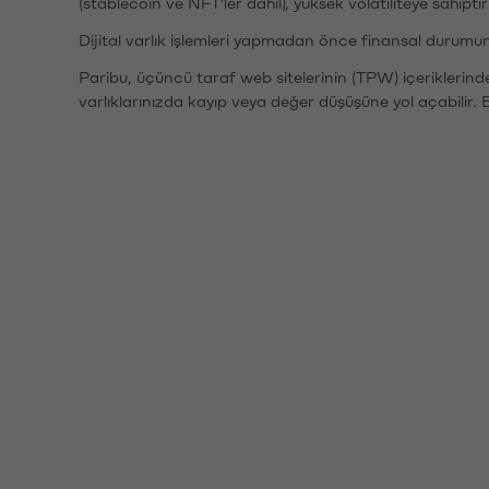
(stablecoin ve NFT'ler dahil), yüksek volatiliteye sahipti
Dijital varlık işlemleri yapmadan önce finansal durumu
Paribu, üçüncü taraf web sitelerinin (TPW) içeriklerin
varlıklarınızda kayıp veya değer düşüşüne yol açabilir. 