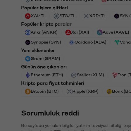
Popüler işlem çiftleri
XAI/TL
STG/TL
XRP/TL
SYN/
Popüler kripto paralar
Ankr (ANKR)
Xai (XAI)
Aave (AAVE)
Synapse (SYN)
Cardano (ADA)
Vana
Yeni eklenenler
Gram (GRAM)
Günün öne çıkanları
Ethereum (ETH)
Stellar (XLM)
Tron (
Kripto para fiyat tahminleri
Bitcoin (BTC)
Ripple (XRP)
Bonk (B
Sorumluluk reddi
Bu sayfada yer alan bilgiler yatırım tavsiyesi niteliği ta