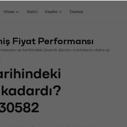
Hisse
Getiri
Keşfet
Destek
ş Fiyat Performansı
formansını ve tarihindeki önemli dönüm noktalarını daha iyi
?
arihindeki
e kadardı?
30582