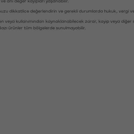
r ve ani değer kayıpları yaşanabilir.
nuzu dikkatlice değerlendirin ve gerekli durumlarda hukuk, vergi v
den veya kullanımından kaynaklanabilecek zarar, kayıp veya diğer 
Bazı ürünler tüm bölgelerde sunulmayabilir.