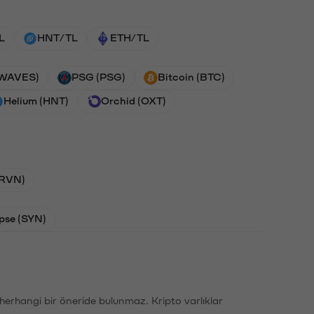
L
HNT/TL
ETH/TL
(WAVES)
PSG (PSG)
Bitcoin (BTC)
Helium (HNT)
Orchid (OXT)
(RVN)
pse (SYN)
li herhangi bir öneride bulunmaz. Kripto varlıklar