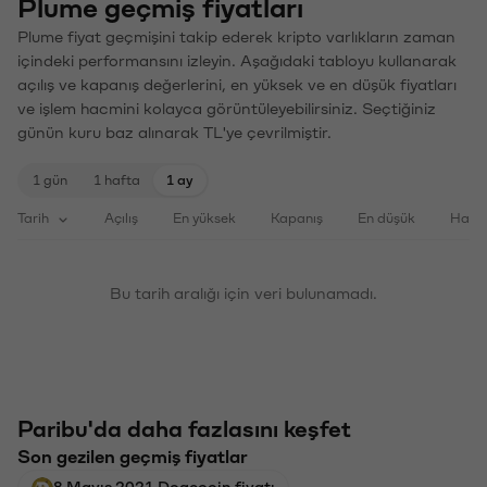
Plume geçmiş fiyatları
Plume fiyat geçmişini takip ederek kripto varlıkların zaman
içindeki performansını izleyin. Aşağıdaki tabloyu kullanarak
açılış ve kapanış değerlerini, en yüksek ve en düşük fiyatları
ve işlem hacmini kolayca görüntüleyebilirsiniz. Seçtiğiniz
günün kuru baz alınarak TL'ye çevrilmiştir.
1 gün
1 hafta
1 ay
Tarih
Açılış
En yüksek
Kapanış
En düşük
Haci
Bu tarih aralığı için veri bulunamadı.
Paribu'da daha fazlasını keşfet
Son gezilen geçmiş fiyatlar
8 Mayıs 2021 Dogecoin fiyatı