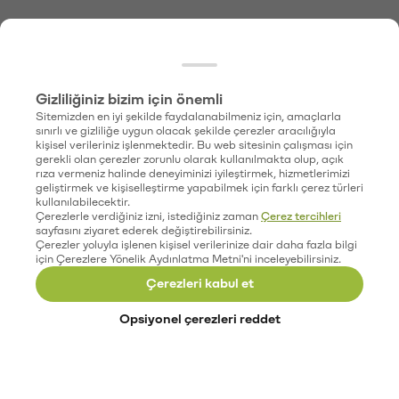
Gizliliğiniz bizim için önemli
Sitemizden en iyi şekilde faydalanabilmeniz için, amaçlarla
sınırlı ve gizliliğe uygun olacak şekilde çerezler aracılığıyla
kişisel verileriniz işlenmektedir. Bu web sitesinin çalışması için
gerekli olan çerezler zorunlu olarak kullanılmakta olup, açık
rıza vermeniz halinde deneyiminizi iyileştirmek, hizmetlerimizi
geliştirmek ve kişiselleştirme yapabilmek için farklı çerez türleri
kullanılabilecektir.
Çerezlerle verdiğiniz izni, istediğiniz zaman
Çerez tercihleri
sayfasını ziyaret ederek değiştirebilirsiniz.
Çerezler yoluyla işlenen kişisel verilerinize dair daha fazla bilgi
için Çerezlere Yönelik Aydınlatma Metni'ni inceleyebilirsiniz.
Çerezleri kabul et
Opsiyonel çerezleri reddet