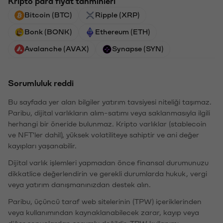
Kripto para fiyat tahminleri
Bitcoin (BTC)
Ripple (XRP)
Bonk (BONK)
Ethereum (ETH)
Avalanche (AVAX)
Synapse (SYN)
Sorumluluk reddi
Bu sayfada yer alan bilgiler yatırım tavsiyesi niteliği taşımaz.
Paribu, dijital varlıkların alım-satımı veya saklanmasıyla ilgili
herhangi bir öneride bulunmaz. Kripto varlıklar (stablecoin
ve NFT'ler dahil), yüksek volatiliteye sahiptir ve ani değer
kayıpları yaşanabilir.
Dijital varlık işlemleri yapmadan önce finansal durumunuzu
dikkatlice değerlendirin ve gerekli durumlarda hukuk, vergi
veya yatırım danışmanınızdan destek alın.
Paribu, üçüncü taraf web sitelerinin (TPW) içeriklerinden
veya kullanımından kaynaklanabilecek zarar, kayıp veya
diğer sonuçlardan sorumlu değildir. TPW kullanımı,