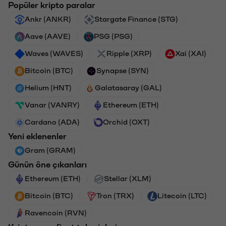
Popüler kripto paralar
Ankr (ANKR)
Stargate Finance (STG)
Aave (AAVE)
PSG (PSG)
Waves (WAVES)
Ripple (XRP)
Xai (XAI)
Bitcoin (BTC)
Synapse (SYN)
Helium (HNT)
Galatasaray (GAL)
Vanar (VANRY)
Ethereum (ETH)
Cardano (ADA)
Orchid (OXT)
Yeni eklenenler
Gram (GRAM)
Günün öne çıkanları
Ethereum (ETH)
Stellar (XLM)
Bitcoin (BTC)
Tron (TRX)
Litecoin (LTC)
Ravencoin (RVN)