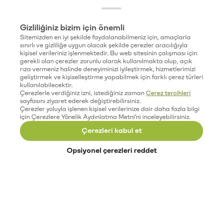
Gizliliğiniz bizim için önemli
Sitemizden en iyi şekilde faydalanabilmeniz için, amaçlarla
sınırlı ve gizliliğe uygun olacak şekilde çerezler aracılığıyla
kişisel verileriniz işlenmektedir. Bu web sitesinin çalışması için
gerekli olan çerezler zorunlu olarak kullanılmakta olup, açık
rıza vermeniz halinde deneyiminizi iyileştirmek, hizmetlerimizi
geliştirmek ve kişiselleştirme yapabilmek için farklı çerez türleri
kullanılabilecektir.
Çerezlerle verdiğiniz izni, istediğiniz zaman
Çerez tercihleri
sayfasını ziyaret ederek değiştirebilirsiniz.
Çerezler yoluyla işlenen kişisel verilerinize dair daha fazla bilgi
için Çerezlere Yönelik Aydınlatma Metni'ni inceleyebilirsiniz.
Çerezleri kabul et
Opsiyonel çerezleri reddet
Paribu’yu keşfet