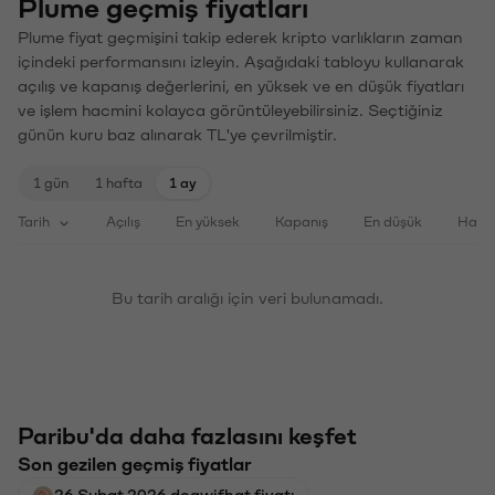
Plume geçmiş fiyatları
Plume fiyat geçmişini takip ederek kripto varlıkların zaman
içindeki performansını izleyin. Aşağıdaki tabloyu kullanarak
açılış ve kapanış değerlerini, en yüksek ve en düşük fiyatları
ve işlem hacmini kolayca görüntüleyebilirsiniz. Seçtiğiniz
günün kuru baz alınarak TL'ye çevrilmiştir.
1 gün
1 hafta
1 ay
Tarih
Açılış
En yüksek
Kapanış
En düşük
Haci
Bu tarih aralığı için veri bulunamadı.
Paribu'da daha fazlasını keşfet
Son gezilen geçmiş fiyatlar
26 Şubat 2026 dogwifhat fiyatı