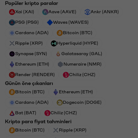
Popüler kripto paralar
Xai (XAI)
Aave (AAVE)
Ankr (ANKR)
PSG (PSG)
Waves (WAVES)
Cardano (ADA)
Bitcoin (BTC)
Ripple (XRP)
Hyperliquid (HYPE)
Synapse (SYN)
Galatasaray (GAL)
Ethereum (ETH)
Numeraire (NMR)
Render (RENDER)
Chiliz (CHZ)
Günün öne çıkanları
Bitcoin (BTC)
Ethereum (ETH)
Cardano (ADA)
Dogecoin (DOGE)
Bat (BAT)
Chiliz (CHZ)
Kripto para fiyat tahminleri
Bitcoin (BTC)
Ripple (XRP)