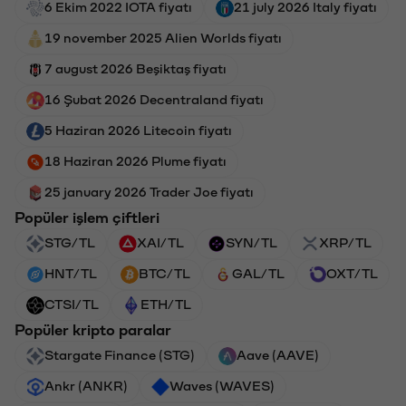
6 Ekim 2022 IOTA fiyatı
21 july 2026 Italy fiyatı
19 november 2025 Alien Worlds fiyatı
7 august 2026 Beşiktaş fiyatı
16 Şubat 2026 Decentraland fiyatı
5 Haziran 2026 Litecoin fiyatı
18 Haziran 2026 Plume fiyatı
25 january 2026 Trader Joe fiyatı
Popüler işlem çiftleri
STG/TL
XAI/TL
SYN/TL
XRP/TL
HNT/TL
BTC/TL
GAL/TL
OXT/TL
CTSI/TL
ETH/TL
Popüler kripto paralar
Stargate Finance (STG)
Aave (AAVE)
Ankr (ANKR)
Waves (WAVES)