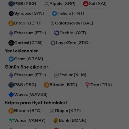
PSG (PSG)
Ripple (XRP)
Xai (XAI)
Synapse (SYN)
Helium (HNT)
Bitcoin (BTC)
Galatasaray (GAL)
Ethereum (ETH)
Orchid (OXT)
Cartesi (CTSI)
LayerZero (ZRO)
Yeni eklenenler
Gram (GRAM)
Günün öne çıkanları
Ethereum (ETH)
Stellar (XLM)
PSG (PSG)
Bitcoin (BTC)
Tron (TRX)
Waves (WAVES)
Kripto para fiyat tahminleri
Bitcoin (BTC)
Ripple (XRP)
Vanar (VANRY)
Bonk (BONK)