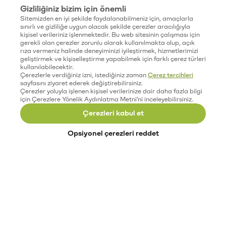
Gizliliğiniz bizim için önemli
Sitemizden en iyi şekilde faydalanabilmeniz için, amaçlarla
sınırlı ve gizliliğe uygun olacak şekilde çerezler aracılığıyla
kişisel verileriniz işlenmektedir. Bu web sitesinin çalışması için
gerekli olan çerezler zorunlu olarak kullanılmakta olup, açık
rıza vermeniz halinde deneyiminizi iyileştirmek, hizmetlerimizi
geliştirmek ve kişiselleştirme yapabilmek için farklı çerez türleri
kullanılabilecektir.
Çerezlerle verdiğiniz izni, istediğiniz zaman
Çerez tercihleri
sayfasını ziyaret ederek değiştirebilirsiniz.
Çerezler yoluyla işlenen kişisel verilerinize dair daha fazla bilgi
için Çerezlere Yönelik Aydınlatma Metni'ni inceleyebilirsiniz.
Çerezleri kabul et
Opsiyonel çerezleri reddet
Paribu’yu keşfet
Eğitimler
Etkinlikler