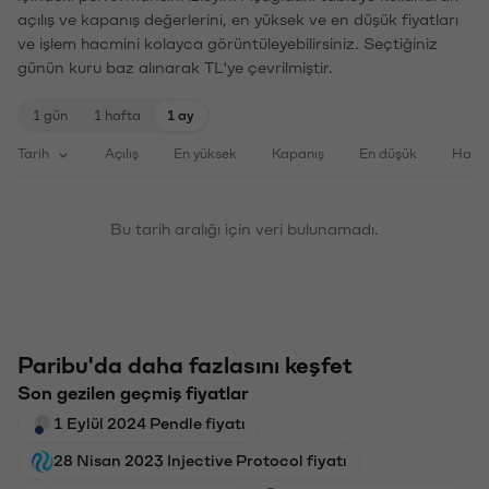
açılış ve kapanış değerlerini, en yüksek ve en düşük fiyatları
ve işlem hacmini kolayca görüntüleyebilirsiniz. Seçtiğiniz
günün kuru baz alınarak TL'ye çevrilmiştir.
1 gün
1 hafta
1 ay
Tarih
Açılış
En yüksek
Kapanış
En düşük
Haci
Bu tarih aralığı için veri bulunamadı.
Paribu'da daha fazlasını keşfet
Son gezilen geçmiş fiyatlar
1 Eylül 2024 Pendle fiyatı
28 Nisan 2023 Injective Protocol fiyatı