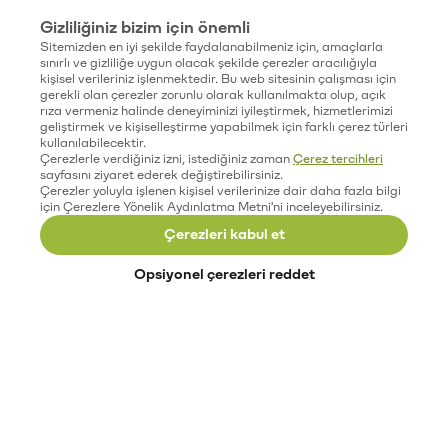
Gizliliğiniz bizim için önemli
Sitemizden en iyi şekilde faydalanabilmeniz için, amaçlarla
sınırlı ve gizliliğe uygun olacak şekilde çerezler aracılığıyla
kişisel verileriniz işlenmektedir. Bu web sitesinin çalışması için
gerekli olan çerezler zorunlu olarak kullanılmakta olup, açık
rıza vermeniz halinde deneyiminizi iyileştirmek, hizmetlerimizi
geliştirmek ve kişiselleştirme yapabilmek için farklı çerez türleri
kullanılabilecektir.
Çerezlerle verdiğiniz izni, istediğiniz zaman
Çerez tercihleri
sayfasını ziyaret ederek değiştirebilirsiniz.
Çerezler yoluyla işlenen kişisel verilerinize dair daha fazla bilgi
için Çerezlere Yönelik Aydınlatma Metni'ni inceleyebilirsiniz.
Çerezleri kabul et
Opsiyonel çerezleri reddet
Paribu’yu keşfet
Eğitimler