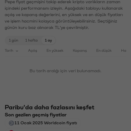
Pepe fiyat geçmişini takip ederek kripto varlıkların zaman
içindeki performansını izleyin. Aşağıdaki tabloyu kullanarak
açılış ve kapanış değerlerini, en yüksek ve en düşük fiyatları
ve işlem hacmini kolayca görüntüleyebilirsiniz. Seçtiğiniz
günün kuru baz alınarak TL'ye çevrilmiştir.
1 gün
1 hafta
1 ay
Tarih
Açılış
En yüksek
Kapanış
En düşük
Haci
Bu tarih aralığı için veri bulunamadı.
Paribu'da daha fazlasını keşfet
Son gezilen geçmiş fiyatlar
11 Ocak 2025 Worldcoin fiyatı