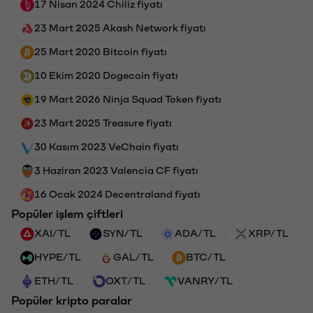
17 Nisan 2024 Chiliz fiyatı
23 Mart 2025 Akash Network fiyatı
25 Mart 2020 Bitcoin fiyatı
10 Ekim 2020 Dogecoin fiyatı
19 Mart 2026 Ninja Squad Token fiyatı
23 Mart 2025 Treasure fiyatı
30 Kasım 2023 VeChain fiyatı
3 Haziran 2023 Valencia CF fiyatı
16 Ocak 2024 Decentraland fiyatı
Popüler işlem çiftleri
XAI/TL
SYN/TL
ADA/TL
XRP/TL
HYPE/TL
GAL/TL
BTC/TL
ETH/TL
OXT/TL
VANRY/TL
Popüler kripto paralar