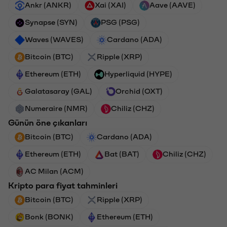
Ankr (ANKR)
Xai (XAI)
Aave (AAVE)
Synapse (SYN)
PSG (PSG)
Waves (WAVES)
Cardano (ADA)
Bitcoin (BTC)
Ripple (XRP)
Ethereum (ETH)
Hyperliquid (HYPE)
Galatasaray (GAL)
Orchid (OXT)
Numeraire (NMR)
Chiliz (CHZ)
Günün öne çıkanları
Bitcoin (BTC)
Cardano (ADA)
Ethereum (ETH)
Bat (BAT)
Chiliz (CHZ)
AC Milan (ACM)
Kripto para fiyat tahminleri
Bitcoin (BTC)
Ripple (XRP)
Bonk (BONK)
Ethereum (ETH)