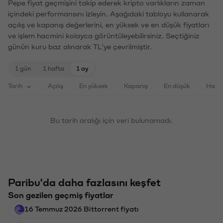
Pepe fiyat geçmişini takip ederek kripto varlıkların zaman
içindeki performansını izleyin. Aşağıdaki tabloyu kullanarak
açılış ve kapanış değerlerini, en yüksek ve en düşük fiyatları
ve işlem hacmini kolayca görüntüleyebilirsiniz. Seçtiğiniz
günün kuru baz alınarak TL'ye çevrilmiştir.
1 gün
1 hafta
1 ay
Tarih
Açılış
En yüksek
Kapanış
En düşük
Haci
Bu tarih aralığı için veri bulunamadı.
Paribu'da daha fazlasını keşfet
Son gezilen geçmiş fiyatlar
16 Temmuz 2026 Bittorrent fiyatı