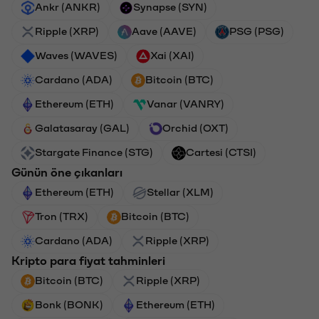
Ankr (ANKR)
Synapse (SYN)
Ripple (XRP)
Aave (AAVE)
PSG (PSG)
Waves (WAVES)
Xai (XAI)
Cardano (ADA)
Bitcoin (BTC)
Ethereum (ETH)
Vanar (VANRY)
Galatasaray (GAL)
Orchid (OXT)
Stargate Finance (STG)
Cartesi (CTSI)
Günün öne çıkanları
Ethereum (ETH)
Stellar (XLM)
Tron (TRX)
Bitcoin (BTC)
Cardano (ADA)
Ripple (XRP)
Kripto para fiyat tahminleri
Bitcoin (BTC)
Ripple (XRP)
Bonk (BONK)
Ethereum (ETH)