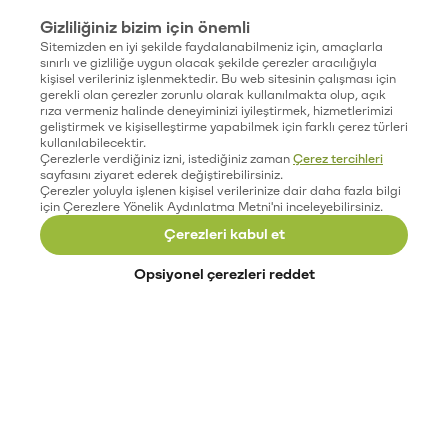
Gizliliğiniz bizim için önemli
Sitemizden en iyi şekilde faydalanabilmeniz için, amaçlarla
sınırlı ve gizliliğe uygun olacak şekilde çerezler aracılığıyla
kişisel verileriniz işlenmektedir. Bu web sitesinin çalışması için
gerekli olan çerezler zorunlu olarak kullanılmakta olup, açık
rıza vermeniz halinde deneyiminizi iyileştirmek, hizmetlerimizi
geliştirmek ve kişiselleştirme yapabilmek için farklı çerez türleri
kullanılabilecektir.
Çerezlerle verdiğiniz izni, istediğiniz zaman
Çerez tercihleri
sayfasını ziyaret ederek değiştirebilirsiniz.
Çerezler yoluyla işlenen kişisel verilerinize dair daha fazla bilgi
için Çerezlere Yönelik Aydınlatma Metni'ni inceleyebilirsiniz.
Çerezleri kabul et
Opsiyonel çerezleri reddet
Paribu’yu keşfet
Eğitimler