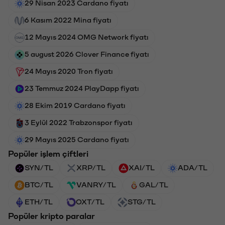
29 Nisan 2023 Cardano fiyatı
6 Kasım 2022 Mina fiyatı
12 Mayıs 2024 OMG Network fiyatı
5 august 2026 Clover Finance fiyatı
24 Mayıs 2020 Tron fiyatı
23 Temmuz 2024 PlayDapp fiyatı
28 Ekim 2019 Cardano fiyatı
3 Eylül 2022 Trabzonspor fiyatı
29 Mayıs 2025 Cardano fiyatı
Popüler işlem çiftleri
SYN/TL
XRP/TL
XAI/TL
ADA/TL
BTC/TL
VANRY/TL
GAL/TL
ETH/TL
OXT/TL
STG/TL
Popüler kripto paralar